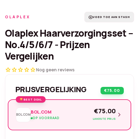
OLAPLEX
add_circle
VOEG TOE AAN STASH
Olaplex Haarverzorgingsset –
No.4/5/6/7 - Prijzen
Vergelijken
star
star
star
star
star
Nog geen reviews
PRIJSVERGELIJKING
€75.00
BEST DEAL
€75.00
BOL.COM
chevron_right
BOL.COM
OP VOORRAAD
LAAGSTE PRIJS