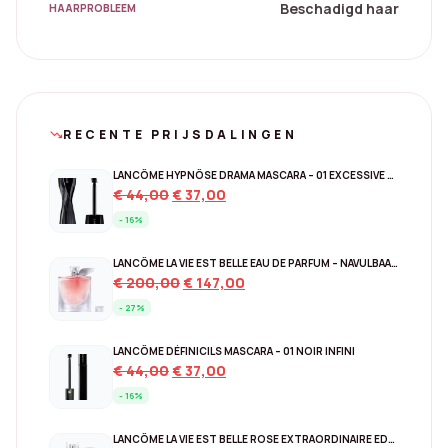
Beschadigd haar
HAARPROBLEEM
RECENTE PRIJSDALINGEN
trending_down
LANCÔME HYPNÔSE DRAMA MASCARA – 01 EXCESSIVE BLACK
Original
Current
€
44,00
€
37,00
price
price
- 16%
was:
is:
€ 44,00.
€ 37,00.
LANCÔME LA VIE EST BELLE EAU DE PARFUM – NAVULBAAR 150 ML
Original
Current
€
200,00
€
147,00
price
price
- 27%
was:
is:
€ 200,00.
€ 147,00.
LANCÔME DÉFINICILS MASCARA – 01 NOIR INFINI
Original
Current
€
44,00
€
37,00
price
price
- 16%
was:
is:
€ 44,00.
€ 37,00.
LANCÔME LA VIE EST BELLE ROSE EXTRAORDINAIRE EDP – 30 ML