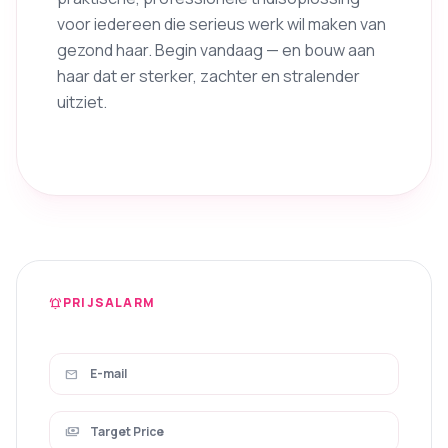
voor iedereen die serieus werk wil maken van
gezond haar. Begin vandaag — en bouw aan
haar dat er sterker, zachter en stralender
uitziet.
PRIJSALARM
notifications_active
mail
payments