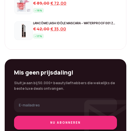
Original
Current
€
89,00
€
72,00
price
price
- 19%
was:
is:
€ 89,00.
€ 72,00.
LANCÔME LASH IDÔLE MASCARA – WATERPROOF 001 ZWART
Original
Current
€
42,00
€
35,00
price
price
- 17%
was:
is:
€ 42,00.
€ 35,00.
Mis geen prijsdaling!
Sluit je aan bij 50.000+ beautyliefhebbers die wekelijks de
mai
beste luxe deals ontvangen.
NU ABONNEREN