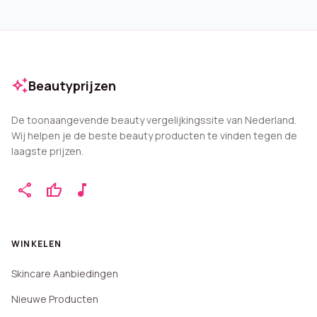
auto_awesome
Beautyprijzen
De toonaangevende beauty vergelijkingssite van Nederland.
Wij helpen je de beste beauty producten te vinden tegen de
laagste prijzen.
share
thumb_up
music_note
WINKELEN
Skincare Aanbiedingen
Nieuwe Producten