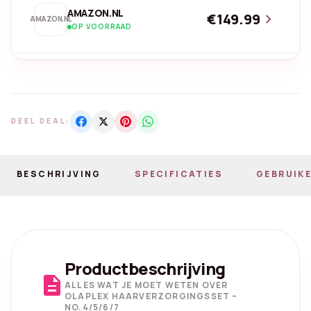
AMAZON.NL
€149.99
chevron_right
AMAZON.NL
OP VOORRAAD
DEEL DEAL:
BESCHRIJVING
SPECIFICATIES
GEBRUIKE
Productbeschrijving
description
ALLES WAT JE MOET WETEN OVER
OLAPLEX HAARVERZORGINGSSET –
NO.4/5/6/7