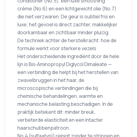
conditioner (No.5), een luxe smoothing
crème (No.6) en een lichtgewicht olie (No.7)
die niet verzwaren. De geur is subtiel fris en
luxe; het gevoel is direct zachter, makkelijker
doorkambaar en zichtbaar minder pluizig.
De techniek achter de herstelkracht: hoe de
formule werkt voor sterkere vezels
Het onderscheidende ingrediënt door de hele
lijn is Bis‑Aminopropyl Diglycol Dimaleate —
een verbinding die helpt bij het herstellen van
zwavelbruggen in het haar, de
microscopische verbindingen die bij
chemische behandelingen, warmte en
mechanische belasting beschadigen. In de
praktijk betekent dit: minder breuk,
verbeterde elasticiteit en een intacter
haarschubbenpatroon.
No.4 (sulfaatvrij) reinigt zonder te strippen en