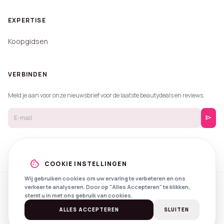
EXPERTISE
Koopgidsen
VERBINDEN
Meld je aan voor onze nieuwsbrief voor de laatste beautydeals en reviews.
send
cookie
COOKIE INSTELLINGEN
Wij gebruiken cookies om uw ervaring te verbeteren en ons
verkeer te analyseren. Door op "Alles Accepteren" te klikken,
© 2026 Beautyprijzen.
stemt u in met ons gebruik van cookies.
Created with
by
NXS Digital
Spotlights
Privacy
Voorwaarden
ALLES ACCEPTEREN
SLUITEN