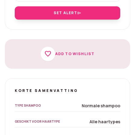
SET ALERT
send
favorite
ADD TO WISHLIST
KORTE SAMENVATTING
Normale shampoo
TYPE SHAMPOO
Alle haartypes
GESCHIKT VOOR HAARTYPE