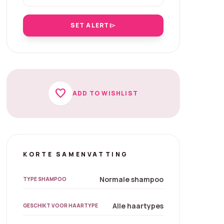
SET ALERT
send
favorite
ADD TO WISHLIST
KORTE SAMENVATTING
Normale shampoo
TYPE SHAMPOO
Alle haartypes
GESCHIKT VOOR HAARTYPE