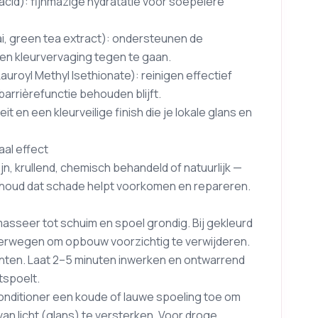
acid): fijnmazige hydratatie voor soepelere
i, green tea extract): ondersteunen de
en kleurvervaging tegen te gaan.
auroyl Methyl Isethionate): reinigen effectief
barrièrefunctie behouden blijft.
it en een kleurveilige finish die je lokale glans en
aal effect
ijn, krullend, chemisch behandeld of natuurlijk —
derhoud dat schade helpt voorkomen en repareren.
sseer tot schuim en spoel grondig. Bij gekleurd
erwegen om opbouw voorzichtig te verwijderen.
unten. Laat 2–5 minuten inwerken en ontwarrend
tspoelt.
conditioner een koude of lauwe spoeling toe om
van licht (glans) te versterken. Voor droge