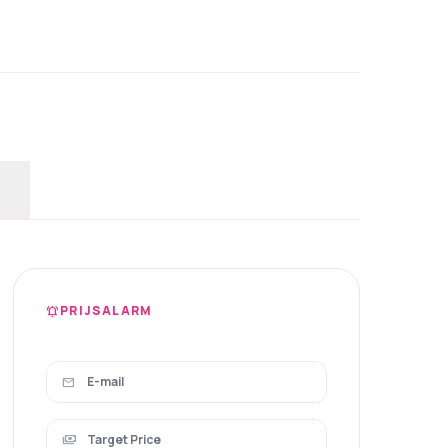
PRIJSALARM
notifications_active
mail
payments