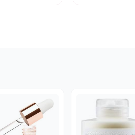
price
price
was:
is:
€ 16,00.
€ 13,95.