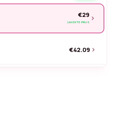
€29
chevron_right
LAAGSTE PRIJS
€42.09
chevron_right