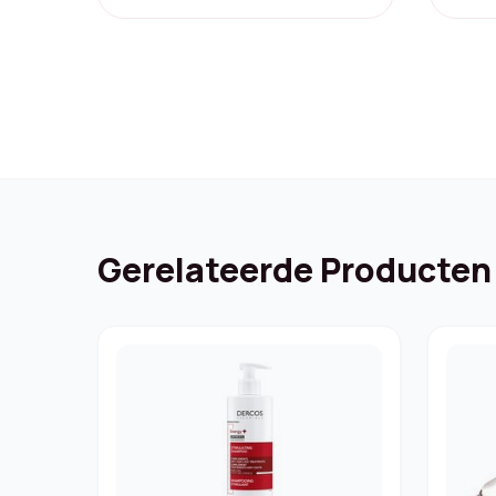
price
price
was:
is:
€ 13,99.
€ 6,30.
Gerelateerde Producten