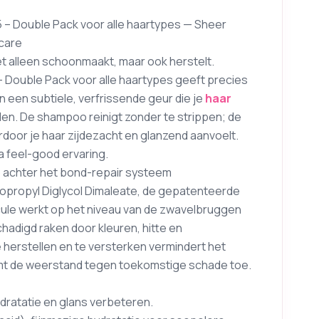
5 – Double Pack voor alle haartypes — Sheer
-care
iet alleen schoonmaakt, maar ook herstelt.
– Double Pack voor alle haartypes geeft precies
n een subtiele, verfrissende geur die je
haar
len. De shampoo reinigt zonder te strippen; de
rdoor je haar zijdezacht en glanzend aanvoelt.
a feel-good ervaring.
p achter het bond-repair systeem
nopropyl Diglycol Dimaleate, de gepatenteerde
ule werkt op het niveau van de zwavelbruggen
schadigd raken door kleuren, hitte en
herstellen en te versterken vermindert het
eemt de weerstand tegen toekomstige schade toe.
dratatie en glans verbeteren.