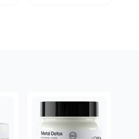
price
price
was:
is:
€ 31,99.
€ 21,00.