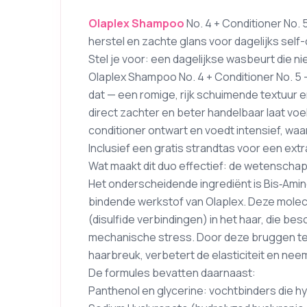
Olaplex
Shampoo
No. 4 + Conditioner No. 
herstel en zachte glans voor dagelijks self
Stel je voor: een dagelijkse wasbeurt die n
Olaplex Shampoo No. 4 + Conditioner No. 5 
dat — een romige, rijk schuimende textuur e
direct zachter en beter handelbaar laat voe
conditioner ontwart en voedt intensief, waa
Inclusief een gratis strandtas voor een extr
Wat maakt dit duo effectief: de wetenscha
Het onderscheidende ingrediënt is Bis‑Ami
bindende werkstof van Olaplex. Deze molec
(disulfide verbindingen) in het haar, die be
mechanische stress. Door deze bruggen te 
haarbreuk, verbetert de elasticiteit en n
De formules bevatten daarnaast:
Panthenol en glycerine: vochtbinders die hy