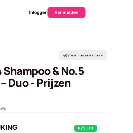
Inloggen
Aanmelden
add_circle
VOEG TOE AAN STASH
4 Shampoo & No.5
– Duo - Prijzen
ews
JKING
€29.00