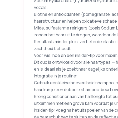
Sodium Hyaluronate (hydrolyzed hyaluronic 
vezels.
Biotine en antioxidanten (pomegranate, aca
haarstructuur en helpen oxidatieve schade 
Milde, sulfaatarme reinigers (zoals Sodium L
zonder het haar uit te drogen, waardoor de 
Resultaat: minder pluis, verbeterde elasticite
zachtheid behoudt.
Voor wie, hoe en een insider-tip voor maxim
Dit duo is ontwikkeld voor alle haartypes — f
en is ideaal als je zoekt naar dagelijks on
Integratie in je routine:
Gebruik een kleine hoeveelheid shampoo, ma
haar kun je een dubbele shampoo‑beurt ov
Breng conditioner aan van halflengte tot p
uitkammen met een grove kam voordat je ui
Insider-tip: voeg na het uitspoelen van de 
de haarschubben te sluiten en de reflectie 