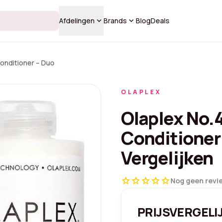
keyboard_arrow_down
keyboard_arrow_down
Afdelingen
Brands
Blog
Deals
onditioner – Duo
OLAPLEX
Olaplex No.
Conditioner 
Vergelijken
star
star
star
star
star
Nog geen revi
PRIJSVERGELI