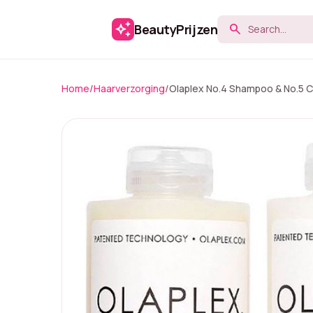
auto_awesome
BeautyPrijzen
search
Home
/
Haarverzorging
/
Olaplex No.4 Shampoo & No.5 C