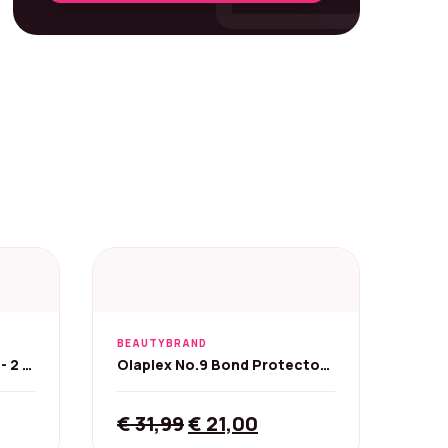
BEAUTYBRAND
- 2 x
Olaplex No.9 Bond Protector
Voedend Haarserum - 90 ml
Original
Current
€
31,99
€
21,00