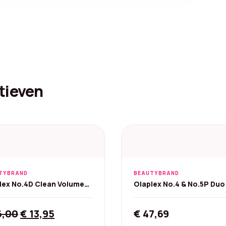
tieven
TYBRAND
BEAUTYBRAND
lex No.4D Clean Volume
Olaplex No.4 & No.5P Duo 
x Droogshampoo 50 ml
250 ml
Original
Current
6,00
€
13,95
€
47,69