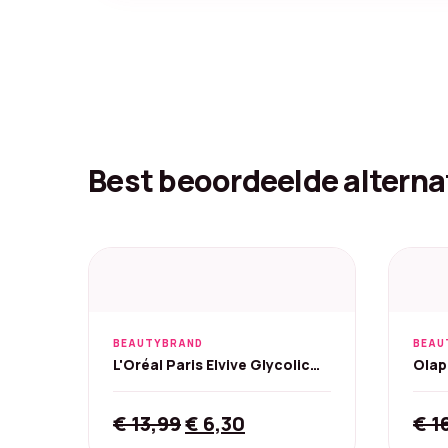
Best beoordeelde alterna
BEAUTYBRAND
BEAU
L'Oréal Paris Elvive Glycolic
Olap
Gloss - 5 min, 200 ml
Deto
Original
Current
€
13,99
€
6,30
€
1