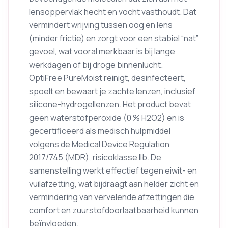
lensoppervlak hecht en vocht vasthoudt. Dat
vermindert wrijving tussen oog en lens
(minder frictie) en zorgt voor een stabiel “nat”
gevoel, wat vooral merkbaar is bij lange
werkdagen of bij droge binnenlucht.
OptiFree PureMoist reinigt, desinfecteert,
spoelt en bewaart je zachte lenzen, inclusief
silicone-hydrogellenzen. Het product bevat
geen waterstofperoxide (0 % H2O2) en is
gecertificeerd als medisch hulpmiddel
volgens de Medical Device Regulation
2017/745 (MDR), risicoklasse IIb. De
samenstelling werkt effectief tegen eiwit- en
vuilafzetting, wat bijdraagt aan helder zicht en
vermindering van vervelende afzettingen die
comfort en zuurstofdoorlaatbaarheid kunnen
beïnvloeden.