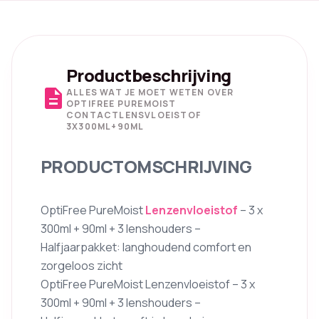
Productbeschrijving
description
ALLES WAT JE MOET WETEN OVER
OPTIFREE PUREMOIST
CONTACTLENSVLOEISTOF
3X300ML+90ML
PRODUCTOMSCHRIJVING
OptiFree PureMoist
Lenzenvloeistof
– 3 x
300ml + 90ml + 3 lenshouders –
Halfjaarpakket: langhoudend comfort en
zorgeloos zicht
OptiFree PureMoist Lenzenvloeistof – 3 x
300ml + 90ml + 3 lenshouders –