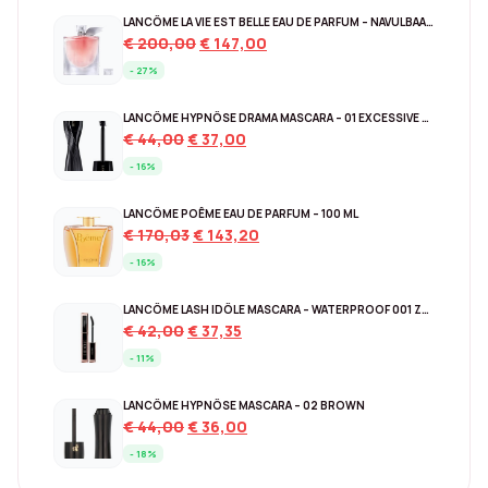
LANCÔME LA VIE EST BELLE EAU DE PARFUM – NAVULBAAR 150 ML
Original
Current
€
200,00
€
147,00
price
price
- 27%
was:
is:
€ 200,00.
€ 147,00.
LANCÔME HYPNÔSE DRAMA MASCARA – 01 EXCESSIVE BLACK
Original
Current
€
44,00
€
37,00
price
price
- 16%
was:
is:
€ 44,00.
€ 37,00.
LANCÔME POÊME EAU DE PARFUM – 100 ML
Original
Current
€
170,03
€
143,20
price
price
- 16%
was:
is:
€ 170,03.
€ 143,20.
LANCÔME LASH IDÔLE MASCARA – WATERPROOF 001 ZWART
Original
Current
€
42,00
€
37,35
price
price
- 11%
was:
is:
€ 42,00.
€ 37,35.
LANCÔME HYPNÔSE MASCARA – 02 BROWN
Original
Current
€
44,00
€
36,00
price
price
- 18%
was:
is: