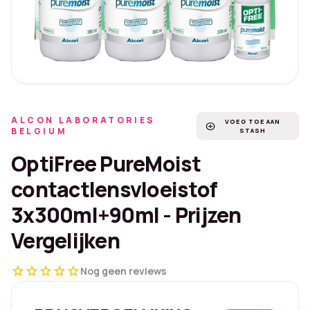
ALCON LABORATORIES
VOEG TOE AAN
add_circle
BELGIUM
STASH
OptiFree PureMoist
contactlensvloeistof
3x300ml+90ml - Prijzen
Vergelijken
star
star
star
star
star
Nog geen reviews