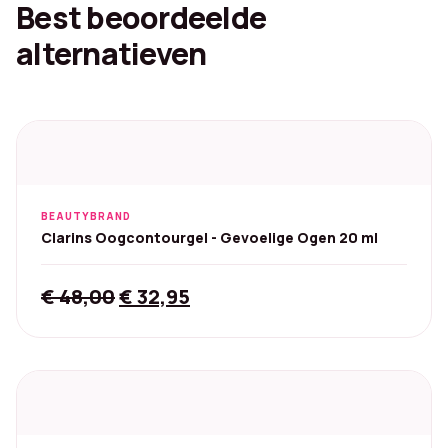
Best beoordeelde
alternatieven
BEAUTYBRAND
Clarins Oogcontourgel - Gevoelige Ogen 20 ml
Original
Current
€
48,00
€
32,95
price
price
was:
is:
€ 48,00.
€ 32,95.