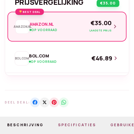
PRIJSVERGELIJKING
€35.00
BEST DEAL
€35.00
AMAZON.NL
chevron_right
AMAZON.NL
OP VOORRAAD
LAAGSTE PRIJS
BOL.COM
€46.89
chevron_right
BOL.COM
OP VOORRAAD
DEEL DEAL:
BESCHRIJVING
SPECIFICATIES
GEBRUIKE