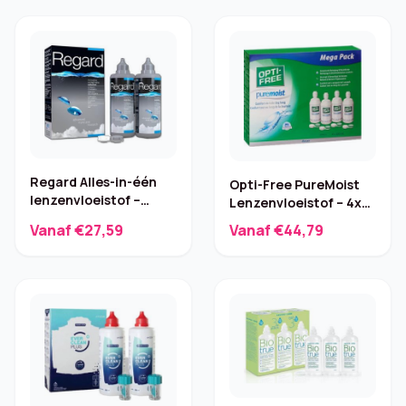
Regard Alles-in-één
Opti-Free PureMoist
lenzenvloeistof –
Lenzenvloeistof – 4x
2×355 ml
300 ml
Vanaf €27,59
Vanaf €44,79