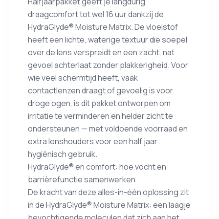
Halfjaarpakket geeft je langdurig
draagcomfort tot wel 16 uur dankzij de
HydraGlyde® Moisture Matrix. De vloeistof
heeft een lichte, waterige textuur die soepel
over de lens verspreidt en een zacht, nat
gevoel achterlaat zonder plakkerigheid. Voor
wie veel schermtijd heeft, vaak
contactlenzen draagt of gevoelig is voor
droge ogen, is dit pakket ontworpen om
irritatie te verminderen en helder zicht te
ondersteunen — met voldoende voorraad en
extra lenshouders voor een half jaar
hygiënisch gebruik.
HydraGlyde® en comfort: hoe vocht en
barrièrefunctie samenwerken
De kracht van deze alles-in-één oplossing zit
in de HydraGlyde® Moisture Matrix: een laagje
bevochtigende moleculen dat zich aan het