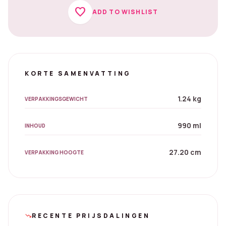
favorite
ADD TO WISHLIST
KORTE SAMENVATTING
1.24 kg
VERPAKKINGSGEWICHT
990 ml
INHOUD
27.20 cm
VERPAKKING HOOGTE
RECENTE PRIJSDALINGEN
trending_down