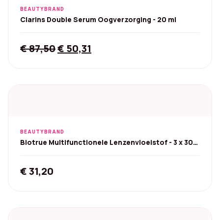
BEAUTYBRAND
Clarins Double Serum Oogverzorging - 20 ml
Original
Current
€
87,50
€
50,31
price
price
was:
is:
€ 87,50.
€ 50,31.
BEAUTYBRAND
Biotrue Multifunctionele Lenzenvloeistof - 3 x 300
ml
€
31,20