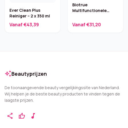
Biotrue
Ever Clean Plus
Multifunctionele
Reiniger – 2 x 350 ml
Lenzenvloeistof – 3 x
300 ml
Vanaf €43,39
Vanaf €31,20
auto_awesome
Beautyprijzen
De toonaangevende beauty vergelijkingssite van Nederland.
Wij helpen je de beste beauty producten te vinden tegen de
laagste prijzen.
share
thumb_up
music_note