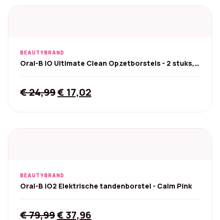
€ 79,99.
€ 39,99.
BEAUTYBRAND
Oral-B iO Ultimate Clean Opzetborstels - 2 stuks,
zwart
Original
Current
€
24,99
€
17,02
price
price
was:
is:
€ 24,99.
€ 17,02.
BEAUTYBRAND
Oral-B iO2 Elektrische tandenborstel - Calm Pink
Original
Current
€
79,99
€
37,96