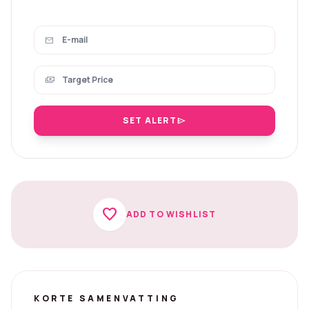
mail
payments
SET ALERT
send
favorite
ADD TO WISHLIST
KORTE SAMENVATTING