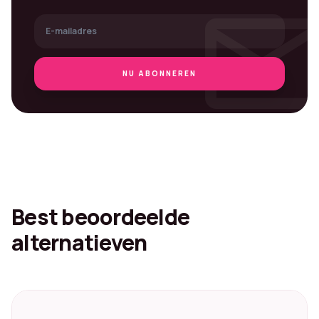
mai
NU ABONNEREN
Best beoordeelde
alternatieven