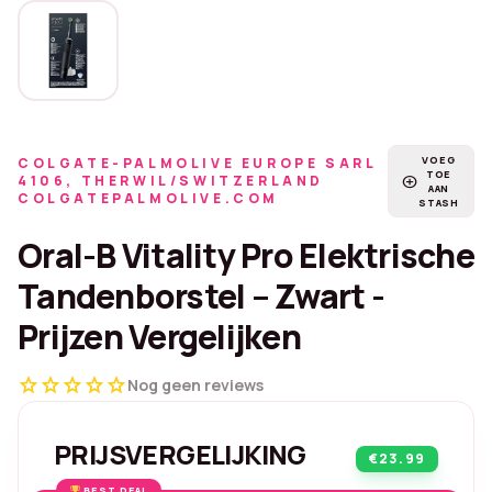
VOEG
COLGATE-PALMOLIVE EUROPE SARL
TOE
4106, THERWIL/SWITZERLAND
add_circle
AAN
COLGATEPALMOLIVE.COM
STASH
Oral-B Vitality Pro Elektrische
Tandenborstel – Zwart -
Prijzen Vergelijken
star
star
star
star
star
Nog geen reviews
PRIJSVERGELIJKING
€23.99
BEST DEAL