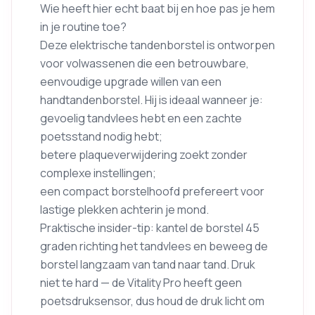
Wie heeft hier echt baat bij en hoe pas je hem
in je routine toe?
Deze elektrische tandenborstel is ontworpen
voor volwassenen die een betrouwbare,
eenvoudige upgrade willen van een
handtandenborstel. Hij is ideaal wanneer je:
gevoelig tandvlees hebt en een zachte
poetsstand nodig hebt;
betere plaqueverwijdering zoekt zonder
complexe instellingen;
een compact borstelhoofd prefereert voor
lastige plekken achterin je mond.
Praktische insider-tip: kantel de borstel 45
graden richting het tandvlees en beweeg de
borstel langzaam van tand naar tand. Druk
niet te hard — de Vitality Pro heeft geen
poetsdruksensor, dus houd de druk licht om