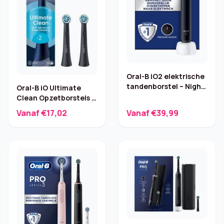
Oral-B iO2 elektrische
tandenborstel – Night
Oral-B iO Ultimate
Black
Clean Opzetborstels –
2 stuks, zwart
Vanaf €17,02
Vanaf €39,99