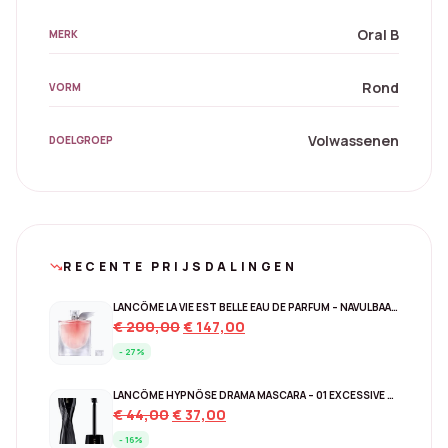
Oral B
MERK
Rond
VORM
Volwassenen
DOELGROEP
RECENTE PRIJSDALINGEN
trending_down
LANCÔME LA VIE EST BELLE EAU DE PARFUM – NAVULBAAR 150 ML
Original
Current
€
200,00
€
147,00
price
price
- 27%
was:
is:
€ 200,00.
€ 147,00.
LANCÔME HYPNÔSE DRAMA MASCARA – 01 EXCESSIVE BLACK
Original
Current
€
44,00
€
37,00
price
price
- 16%