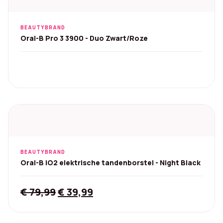
BEAUTYBRAND
Oral-B Pro 3 3900 - Duo Zwart/Roze
BEAUTYBRAND
Oral-B iO2 elektrische tandenborstel - Night Black
Original
Current
€
79,99
€
39,99
price
price
was:
is: