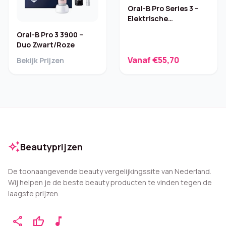
Oral-B Pro Series 3 –
Elektrische
tandenborstel
Oral-B Pro 3 3900 –
Duo Zwart/Roze
Vanaf €55,70
Bekijk Prijzen
auto_awesome
Beautyprijzen
De toonaangevende beauty vergelijkingssite van Nederland.
Wij helpen je de beste beauty producten te vinden tegen de
laagste prijzen.
share
thumb_up
music_note