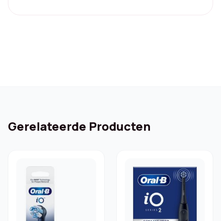
price
price
was:
is:
€ 79,99.
€ 37,96.
Gerelateerde Producten