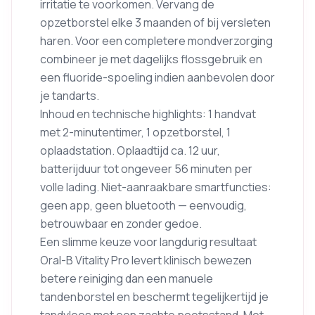
irritatie te voorkomen. Vervang de
opzetborstel elke 3 maanden of bij versleten
haren. Voor een completere mondverzorging
combineer je met dagelijks flossgebruik en
een fluoride-spoeling indien aanbevolen door
je tandarts.
Inhoud en technische highlights: 1 handvat
met 2-minutentimer, 1 opzetborstel, 1
oplaadstation. Oplaadtijd ca. 12 uur,
batterijduur tot ongeveer 56 minuten per
volle lading. Niet-aanraakbare smartfuncties:
geen app, geen bluetooth — eenvoudig,
betrouwbaar en zonder gedoe.
Een slimme keuze voor langdurig resultaat
Oral-B Vitality Pro levert klinisch bewezen
betere reiniging dan een manuele
tandenborstel en beschermt tegelijkertijd je
tandvlees met een zachte poetsstand. Met