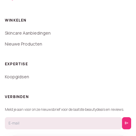
WINKELEN
Skincare Aanbiedingen
Nieuwe Producten
EXPERTISE
Koopgidsen
VERBINDEN
Meld je aan voor onze nieuwsbrief voor de laatste beautydeals en reviews.
send