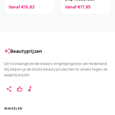
douchegel – 6 x 225 ml
Vanaf €16,82
Vanaf €17,85
auto_awesome
Beautyprijzen
De toonaangevende beauty vergelijkingssite van Nederland.
Wij helpen je de beste beauty producten te vinden tegen de
laagste prijzen.
share
thumb_up
music_note
WINKELEN