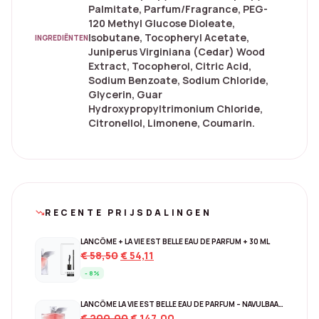
Palmitate, Parfum/Fragrance, PEG-
120 Methyl Glucose Dioleate,
Isobutane, Tocopheryl Acetate,
INGREDIËNTEN
Juniperus Virginiana (Cedar) Wood
Extract, Tocopherol, Citric Acid,
Sodium Benzoate, Sodium Chloride,
Glycerin, Guar
Hydroxypropyltrimonium Chloride,
Citronellol, Limonene, Coumarin.
RECENTE PRIJSDALINGEN
trending_down
LANCÔME + LA VIE EST BELLE EAU DE PARFUM + 30 ML
Original
Current
€
58,50
€
54,11
price
price
- 8%
was:
is:
€ 58,50.
€ 54,11.
LANCÔME LA VIE EST BELLE EAU DE PARFUM – NAVULBAAR 150 ML
Original
Current
€
200,00
€
147,00