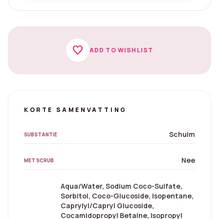
favorite
ADD TO WISHLIST
KORTE SAMENVATTING
Schuim
SUBSTANTIE
Nee
MET SCRUB
Aqua/Water, Sodium Coco-Sulfate,
Sorbitol, Coco-Glucoside, Isopentane,
Caprylyl/Capryl Glucoside,
Cocamidopropyl Betaine, Isopropyl