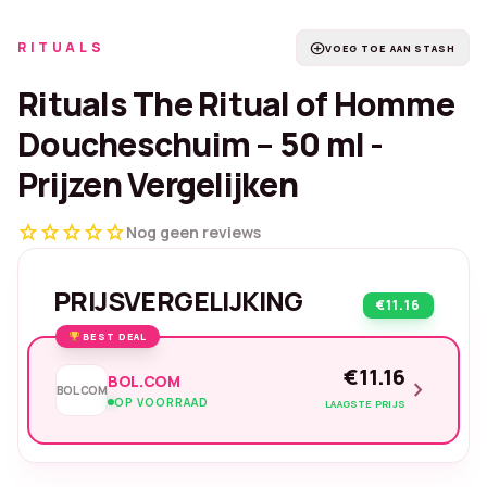
RITUALS
add_circle
VOEG TOE AAN STASH
Rituals The Ritual of Homme
Doucheschuim – 50 ml -
Prijzen Vergelijken
star
star
star
star
star
Nog geen reviews
PRIJSVERGELIJKING
€11.16
BEST DEAL
€11.16
BOL.COM
chevron_right
BOL.COM
OP VOORRAAD
LAAGSTE PRIJS