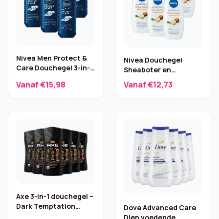
Nivea Men Protect &
Nivea Douchegel
Care Douchegel 3-in-1
Sheaboter en
– 6 x 250 ml
Botanische Olie – 6 x
Vanaf €15,98
Vanaf €12,73
250 ml
Axe 3-in-1 douchegel –
Dark Temptation
Dove Advanced Care
6×250 ml
Diep voedende