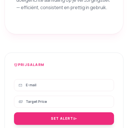
doelgerichte aanvulling op je verzorgingsset
— efficiënt, consistent en prettig in gebruik.
PRIJSALARM
notifications_active
mail
payments
SET ALERT
send