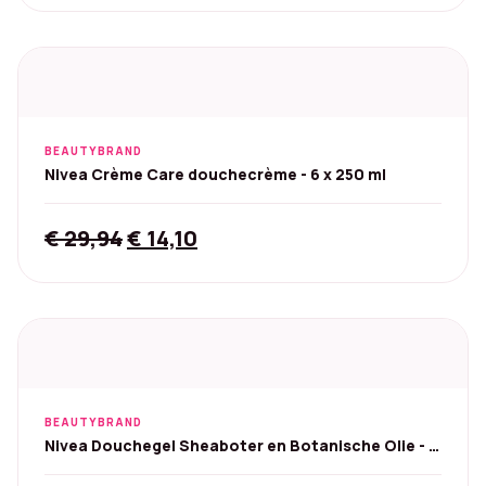
BEAUTYBRAND
Nivea Crème Care douchecrème - 6 x 250 ml
Original
Current
€
29,94
€
14,10
price
price
was:
is:
€ 29,94.
€ 14,10.
BEAUTYBRAND
Nivea Douchegel Sheaboter en Botanische Olie - 6
x 250 ml