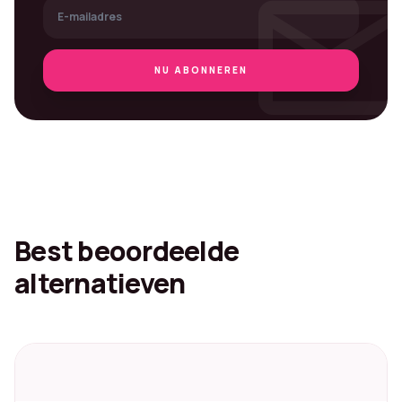
mai
NU ABONNEREN
Best beoordeelde
alternatieven