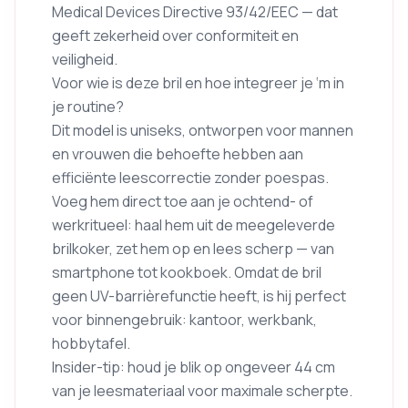
Medical Devices Directive 93/42/EEC — dat
geeft zekerheid over conformiteit en
veiligheid.
Voor wie is deze bril en hoe integreer je ‘m in
je routine?
Dit model is uniseks, ontworpen voor mannen
en vrouwen die behoefte hebben aan
efficiënte leescorrectie zonder poespas.
Voeg hem direct toe aan je ochtend- of
werkritueel: haal hem uit de meegeleverde
brilkoker, zet hem op en lees scherp — van
smartphone tot kookboek. Omdat de bril
geen UV-barrièrefunctie heeft, is hij perfect
voor binnengebruik: kantoor, werkbank,
hobbytafel.
Insider-tip: houd je blik op ongeveer 44 cm
van je leesmateriaal voor maximale scherpte.