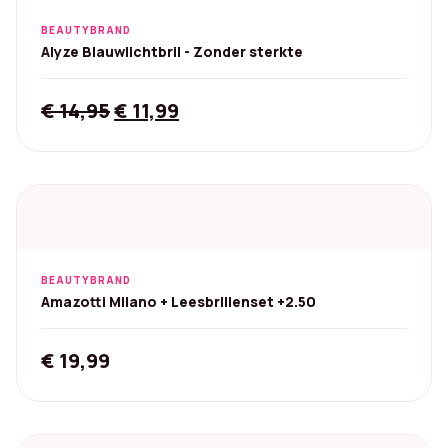
BEAUTYBRAND
Alyze Blauwlichtbril - Zonder sterkte
Original
Current
€
14,95
€
11,99
price
price
was:
is:
€ 14,95.
€ 11,99.
BEAUTYBRAND
Amazotti Milano + Leesbrillenset +2.50
€
19,99