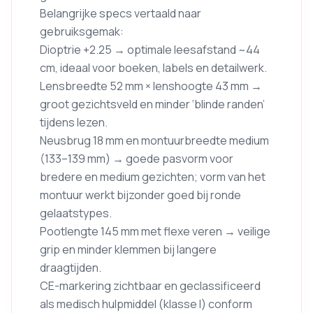
Belangrijke specs vertaald naar
gebruiksgemak:
Dioptrie +2.25 → optimale leesafstand ~44
cm, ideaal voor boeken, labels en detailwerk.
Lensbreedte 52 mm × lenshoogte 43 mm →
groot gezichtsveld en minder ‘blinde randen’
tijdens lezen.
Neusbrug 18 mm en montuurbreedte medium
(133–139 mm) → goede pasvorm voor
bredere en medium gezichten; vorm van het
montuur werkt bijzonder goed bij ronde
gelaatstypes.
Pootlengte 145 mm met flexe veren → veilige
grip en minder klemmen bij langere
draagtijden.
CE-markering zichtbaar en geclassificeerd
als medisch hulpmiddel (klasse I) conform