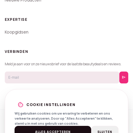
EXPERTISE
Koopgidsen
VERBINDEN
Meld je aan voor onze nieuwsbrief voor de laatste beautydeals en reviews.
send
cookie
COOKIE INSTELLINGEN
Wij gebruiken cookies om uw ervaring te verbeteren en ons
verkeer te analyseren. Door op "Alles Accepteren" te klikken,
© 2026 Beautyprijzen.
stemt u in met ons gebruik van cookies.
Created with
by
NXS Digital
Spotlights
Privacy
Voorwaarden
ALLES ACCEPTEREN
SLUITEN