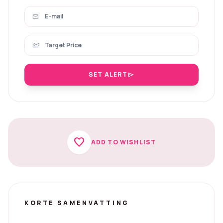
mail
payments
SET ALERT
send
favorite
ADD TO WISHLIST
KORTE SAMENVATTING