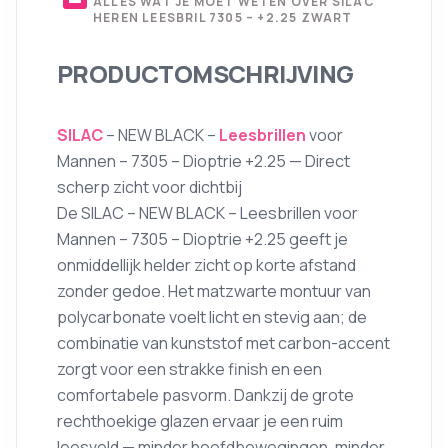
ALLES WAT JE MOET WETEN OVER SILAC
HEREN LEESBRIL 7305 – +2.25 ZWART
PRODUCTOMSCHRIJVING
SILAC
– NEW BLACK –
Leesbrillen
voor
Mannen – 7305 – Dioptrie +2.25 — Direct
scherp zicht voor dichtbij
De SILAC – NEW BLACK – Leesbrillen voor
Mannen – 7305 – Dioptrie +2.25 geeft je
onmiddellijk helder zicht op korte afstand
zonder gedoe. Het matzwarte montuur van
polycarbonate voelt licht en stevig aan; de
combinatie van kunststof met carbon-accent
zorgt voor een strakke finish en een
comfortabele pasvorm. Dankzij de grote
rechthoekige glazen ervaar je een ruim
leesveld — minder hoofdbewegingen, minder