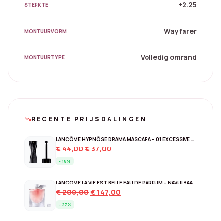
+2.25
STERKTE
Wayfarer
MONTUURVORM
Volledig omrand
MONTUURTYPE
RECENTE PRIJSDALINGEN
trending_down
LANCÔME HYPNÔSE DRAMA MASCARA – 01 EXCESSIVE BLACK
Original
Current
€
44,00
€
37,00
price
price
- 16%
was:
is:
€ 44,00.
€ 37,00.
LANCÔME LA VIE EST BELLE EAU DE PARFUM – NAVULBAAR 150 ML
Original
Current
€
200,00
€
147,00
price
price
- 27%
was:
is: