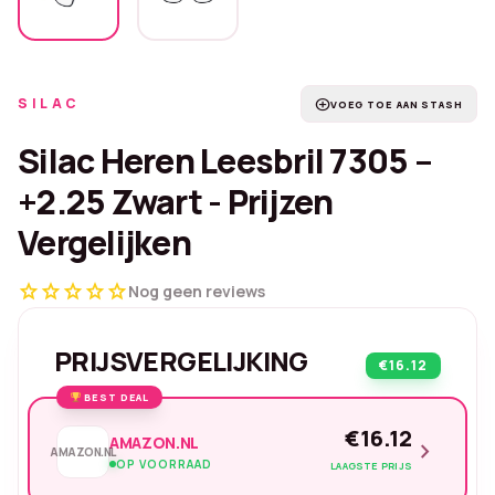
SILAC
add_circle
VOEG TOE AAN STASH
Silac Heren Leesbril 7305 –
+2.25 Zwart - Prijzen
Vergelijken
star
star
star
star
star
Nog geen reviews
PRIJSVERGELIJKING
€16.12
BEST DEAL
€16.12
AMAZON.NL
chevron_right
AMAZON.NL
OP VOORRAAD
LAAGSTE PRIJS