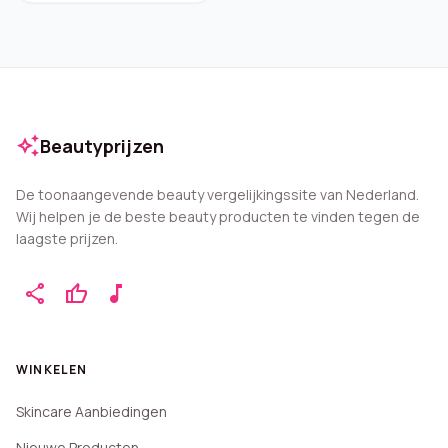
auto_awesome
Beautyprijzen
De toonaangevende beauty vergelijkingssite van Nederland.
Wij helpen je de beste beauty producten te vinden tegen de
laagste prijzen.
share
thumb_up
music_note
WINKELEN
Skincare Aanbiedingen
Nieuwe Producten