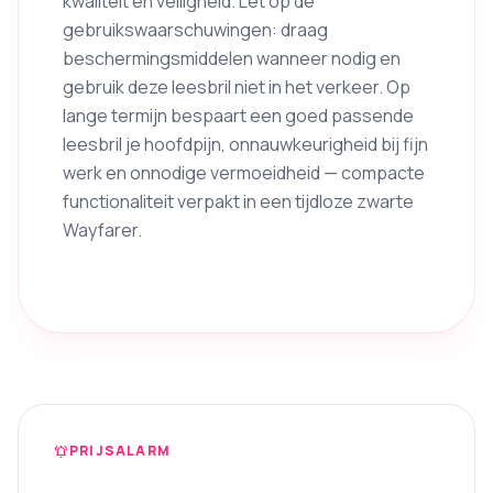
kwaliteit en veiligheid. Let op de
gebruikswaarschuwingen: draag
beschermingsmiddelen wanneer nodig en
gebruik deze leesbril niet in het verkeer. Op
lange termijn bespaart een goed passende
leesbril je hoofdpijn, onnauwkeurigheid bij fijn
werk en onnodige vermoeidheid — compacte
functionaliteit verpakt in een tijdloze zwarte
Wayfarer.
PRIJSALARM
notifications_active