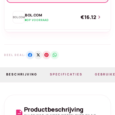
BOL.COM
€16.12
chevron_right
BOL.COM
OP VOORRAAD
DEEL DEAL:
BESCHRIJVING
SPECIFICATIES
GEBRUIKE
Productbeschrijving
description