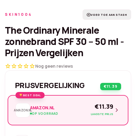
SKIN1004
add_circle
VOEG TOE AAN STASH
The Ordinary Minerale
zonnebrand SPF 30 – 50 ml -
Prijzen Vergelijken
star
star
star
star
star
Nog geen reviews
PRIJSVERGELIJKING
€11.39
BEST DEAL
€11.39
AMAZON.NL
chevron_right
AMAZON.NL
OP VOORRAAD
LAAGSTE PRIJS