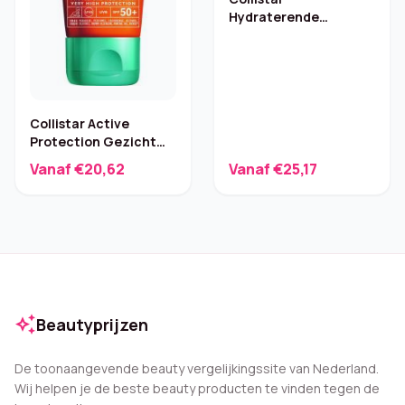
Hydraterende
Bronzende Spray SPF
30 – 200 ml
Collistar Active
Protection Gezicht
SPF 50 – 50 ml
Vanaf €20,62
Vanaf €25,17
auto_awesome
Beautyprijzen
De toonaangevende beauty vergelijkingssite van Nederland.
Wij helpen je de beste beauty producten te vinden tegen de