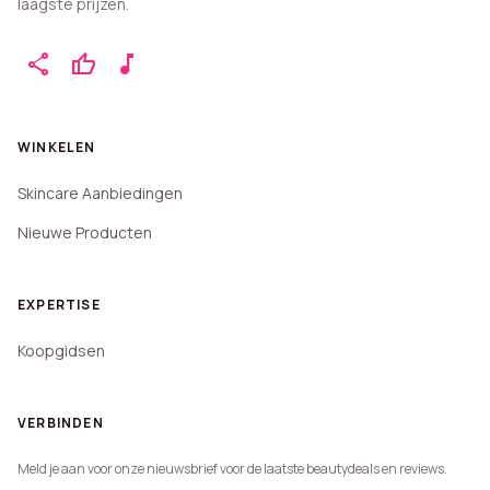
laagste prijzen.
share
thumb_up
music_note
WINKELEN
Skincare Aanbiedingen
Nieuwe Producten
EXPERTISE
Koopgidsen
VERBINDEN
Meld je aan voor onze nieuwsbrief voor de laatste beautydeals en reviews.