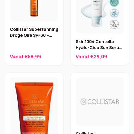
Collistar Supertanning
Droge Olie SPF30 –
2×200 ml
Skin1004 Centella
Hyalu-Cica Sun Serum
SPF50+ 50ml
Vanaf €58,99
Vanaf €29,09
Collistar