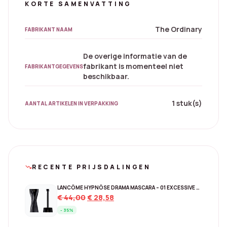
KORTE SAMENVATTING
The Ordinary
FABRIKANT NAAM
De overige informatie van de
fabrikant is momenteel niet
FABRIKANTGEGEVENS
beschikbaar.
1 stuk(s)
AANTAL ARTIKELEN IN VERPAKKING
RECENTE PRIJSDALINGEN
trending_down
LANCÔME HYPNÔSE DRAMA MASCARA – 01 EXCESSIVE BLACK
Original
Current
€
44,00
€
28,58
price
price
- 35%
was:
is: