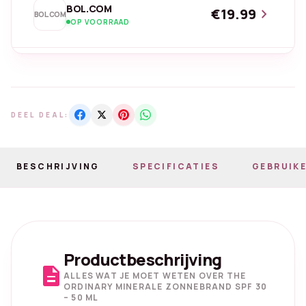
BOL.COM
€19.99
chevron_right
BOL.COM
OP VOORRAAD
DEEL DEAL:
BESCHRIJVING
SPECIFICATIES
GEBRUIKE
Productbeschrijving
description
ALLES WAT JE MOET WETEN OVER THE
ORDINARY MINERALE ZONNEBRAND SPF 30
– 50 ML