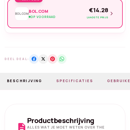
€14.28
BOL.COM
chevron_right
BOL.COM
OP VOORRAAD
LAAGSTE PRIJS
DEEL DEAL:
BESCHRIJVING
SPECIFICATIES
GEBRUIKE
Productbeschrijving
description
ALLES WAT JE MOET WETEN OVER THE