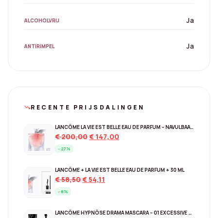
Ja
ALCOHOLVRIJ
Ja
ANTIRIMPEL
RECENTE PRIJSDALINGEN
trending_down
LANCÔME LA VIE EST BELLE EAU DE PARFUM – NAVULBAAR 150 ML
Original
Current
€
200,00
€
147,00
price
price
- 27%
was:
is:
€ 200,00.
€ 147,00.
LANCÔME + LA VIE EST BELLE EAU DE PARFUM + 30 ML
Original
Current
€
58,50
€
54,11
price
price
- 8%
was:
is:
€ 58,50.
€ 54,11.
LANCÔME HYPNÔSE DRAMA MASCARA – 01 EXCESSIVE BLACK