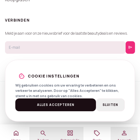
VERBINDEN
Meld je aan voor onze nieuwsbrief voor de laatste beautydeals en reviews.
send
cookie
COOKIE INSTELLINGEN
Wij gebruiken cookies om uw ervaring te verbeteren en ons
verkeer te analyseren. Door op "Alles Accepteren" te klikken,
© 2026 Beautyprijzen.
stemt u in met ons gebruik van cookies.
Created with
by
NXS Digital
Spotlights
Privacy
Voorwaarden
ALLES ACCEPTEREN
SLUITEN
home
search
grid_view
local_offer
person