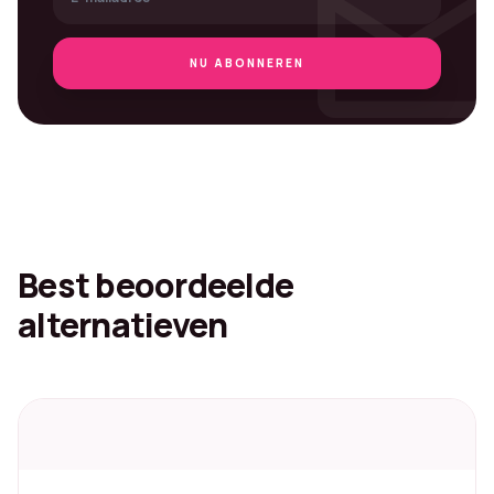
mai
NU ABONNEREN
Best beoordeelde
alternatieven