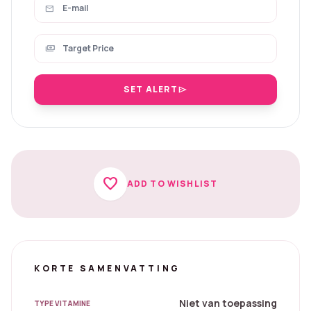
mail
payments
SET ALERT
send
favorite
ADD TO WISHLIST
KORTE SAMENVATTING
Niet van toepassing
TYPE VITAMINE