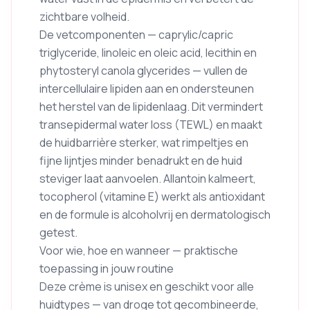
zichtbare volheid.
De vetcomponenten — caprylic/capric
triglyceride, linoleic en oleic acid, lecithin en
phytosteryl canola glycerides — vullen de
intercellulaire lipiden aan en ondersteunen
het herstel van de lipidenlaag. Dit vermindert
transepidermal water loss (TEWL) en maakt
de huidbarrière sterker, wat rimpeltjes en
fijne lijntjes minder benadrukt en de huid
steviger laat aanvoelen. Allantoin kalmeert,
tocopherol (vitamine E) werkt als antioxidant
en de formule is alcoholvrij en dermatologisch
getest.
Voor wie, hoe en wanneer — praktische
toepassing in jouw routine
Deze crème is unisex en geschikt voor alle
huidtypes — van droge tot gecombineerde,