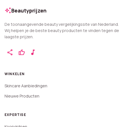
auto_awesome
Beautyprijzen
De toonaangevende beauty vergelijkingssite van Nederland.
Wij helpen je de beste beauty producten te vinden tegen de
laagste prijzen.
share
thumb_up
music_note
WINKELEN
Skincare Aanbiedingen
Nieuwe Producten
EXPERTISE
Koopgidsen