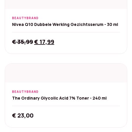
BEAUTYBRAND
Nivea Q10 Dubbele Werking Gezichtsserum - 30 ml
Original
Current
€
35,99
€
17,99
price
price
was:
is:
€ 35,99.
€ 17,99.
BEAUTYBRAND
The Ordinary Glycolic Acid 7% Toner - 240 ml
€
23,00