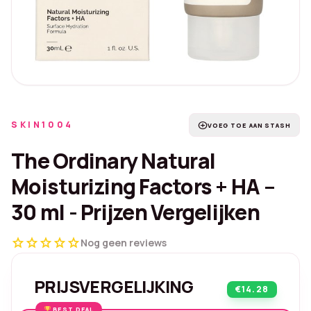
SKIN1004
add_circle
VOEG TOE AAN STASH
The Ordinary Natural
Moisturizing Factors + HA –
30 ml - Prijzen Vergelijken
star
star
star
star
star
Nog geen reviews
PRIJSVERGELIJKING
€14.28
BEST DEAL