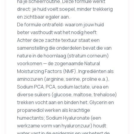
na je scheerroutine. Deze formule werkt
direct: je huid voelt soepel, minder trekkerig
en zichtbaar egaler aan.
De formule ontrafeld: waarom jouw huid
beter vasthoudt wat het nodig heeft
Achter deze zachte textuur staat een
samenstelling die onderdelen bevat die van
nature in de hoornlaag (stratum corneum)
voorkomen — de zogenaamde Natural
Moisturizing Factors (NMF). Ingrediënten als
aminozuren (arginine, serine, proline e.a.),
Sodium PCA, PCA, sodium lactate, urea en
diverse suikers (glucose, maltose, trehalose)
trekken vocht aan en binden het. Glycerin en
propanediol werken als krachtige
humectants; Sodium Hyaluronate (een
werkzame vorm van hyaluronzuur) houdt
water vast in de epidermis en verbetert de