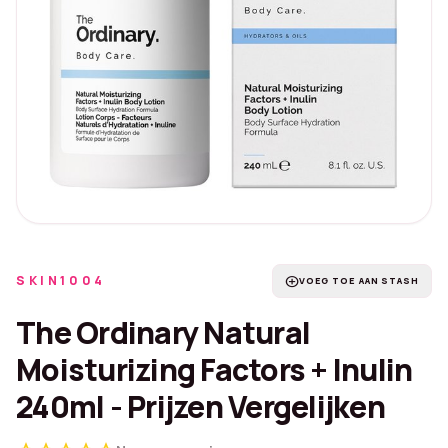
SKIN1004
add_circle
VOEG TOE AAN STASH
The Ordinary Natural
Moisturizing Factors + Inulin
240ml - Prijzen Vergelijken