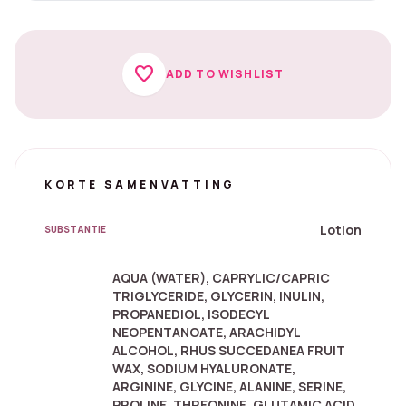
favorite
ADD TO WISHLIST
KORTE SAMENVATTING
Lotion
SUBSTANTIE
AQUA (WATER), CAPRYLIC/CAPRIC
TRIGLYCERIDE, GLYCERIN, INULIN,
PROPANEDIOL, ISODECYL
NEOPENTANOATE, ARACHIDYL
ALCOHOL, RHUS SUCCEDANEA FRUIT
WAX, SODIUM HYALURONATE,
ARGININE, GLYCINE, ALANINE, SERINE,
PROLINE, THREONINE, GLUTAMIC ACID,