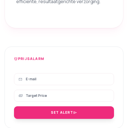
efficiënte, resultaatgerichte verzorging.
PRIJSALARM
notifications_active
mail
payments
SET ALERT
send