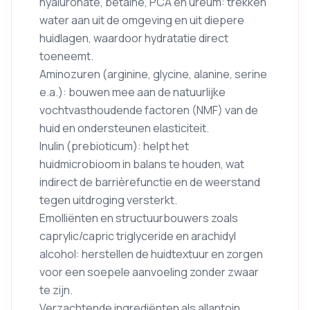
hyaluronate, betaine, PCA en ureum: trekken
water aan uit de omgeving en uit diepere
huidlagen, waardoor hydratatie direct
toeneemt.
Aminozuren (arginine, glycine, alanine, serine
e.a.): bouwen mee aan de natuurlijke
vochtvasthoudende factoren (NMF) van de
huid en ondersteunen elasticiteit.
Inulin (prebioticum): helpt het
huidmicrobioom in balans te houden, wat
indirect de barrièrefunctie en de weerstand
tegen uitdroging versterkt.
Emolliënten en structuurbouwers zoals
caprylic/capric triglyceride en arachidyl
alcohol: herstellen de huidtextuur en zorgen
voor een soepele aanvoeling zonder zwaar
te zijn.
Verzachtende ingrediënten als allantoin