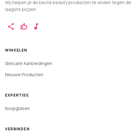
Wij helpen je de beste beauty producten te vinden tegen de
laagste prijzen.
share
thumb_up
music_note
WINKELEN
Skincare Aanbiedingen
Nieuwe Producten
EXPERTISE
Koopgidsen
VERBINDEN