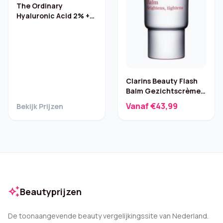
The Ordinary
Hyaluronic Acid 2% +
B5 Serum 60 ml
Clarins Beauty Flash
Balm Gezichtscrème –
50 ml
Vanaf €43,99
Bekijk Prijzen
auto_awesome
Beautyprijzen
De toonaangevende beauty vergelijkingssite van Nederland.