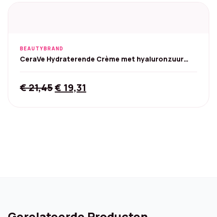
BEAUTYBRAND
CeraVe Hydraterende Crème met hyaluronzuur
454 g
Original
Current
€
21,45
€
19,31
price
price
was:
is:
€ 21,45.
€ 19,31.
Gerelateerde Producten