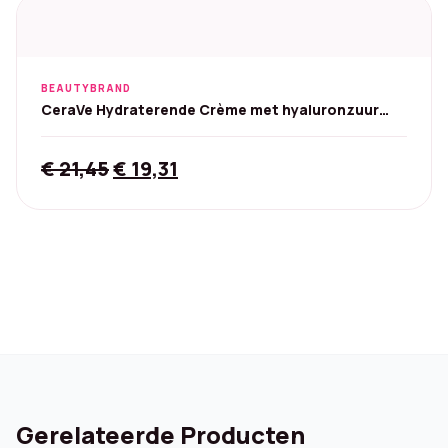
BEAUTYBRAND
CeraVe Hydraterende Crème met hyaluronzuur
454 g
Original
Current
€
21,45
€
19,31
price
price
was:
is:
€ 21,45.
€ 19,31.
Gerelateerde Producten