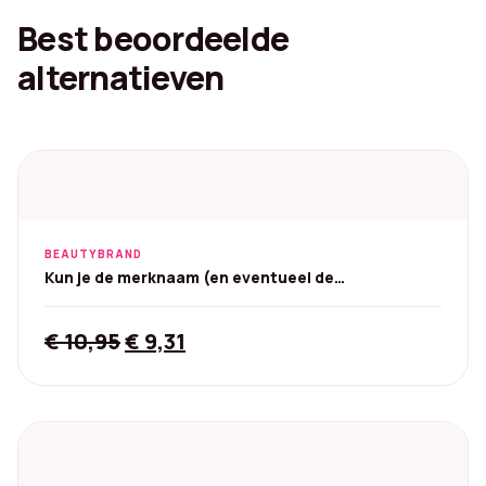
Best beoordeelde
alternatieven
BEAUTYBRAND
Kun je de merknaam (en eventueel de
grootte/variant, bv. 100 g) geven?
Original
Current
€
10,95
€
9,31
price
price
was:
is:
€ 10,95.
€ 9,31.