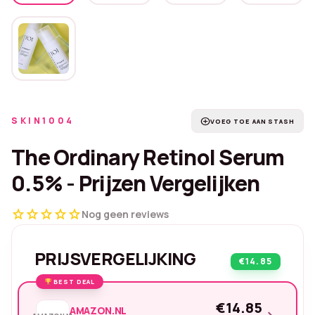
SKIN1004
add_circle
VOEG TOE AAN STASH
The Ordinary Retinol Serum
0.5% - Prijzen Vergelijken
star
star
star
star
star
Nog geen reviews
PRIJSVERGELIJKING
€14.85
BEST DEAL
€14.85
AMAZON.NL