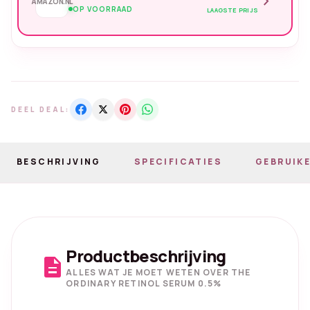
chevron_right
AMAZON.NL
OP VOORRAAD
LAAGSTE PRIJS
DEEL DEAL:
BESCHRIJVING
SPECIFICATIES
GEBRUIKE
Productbeschrijving
description
ALLES WAT JE MOET WETEN OVER THE
ORDINARY RETINOL SERUM 0.5%