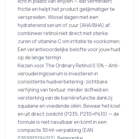
licht in plaats van wrijven — dat vermindert
frictie en helpt het product gelijkmatiger te
verspreiden. Wissel dagen met een
hydraterend serum of zuur (AHA/BHA) af;
combineer retinol niet direct met sterke
zuren of vitamine C om irritatie te voorkomen.
Een verantwoordelijke belofte voor jouw huid
op de lange termijn
Kiezen voor The Ordinary Retinol 0.5% – Anti-
verouderingsserum is investeren in
consistente huidverbetering: zichtbare
verfijning van textuur, minder dofheid en
versterking van de barrièrefunctie dankzij
squalane en voedende oliën. Bewaar het koel
en uit direct zonlicht (P235, P235+P410) — de
formule is niet navulbaar en komt in een
compacte 30 ml-verpakking (EAN
0769915194012). Belangrijke