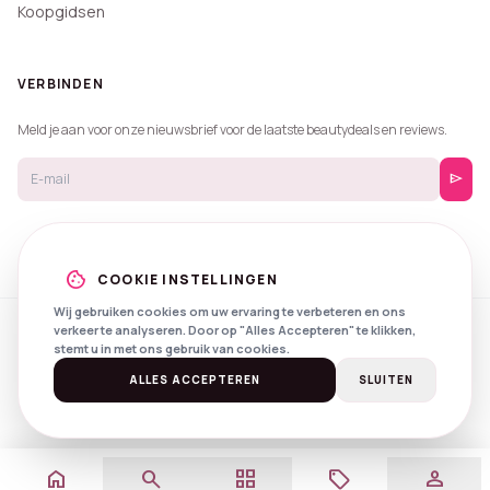
Koopgidsen
VERBINDEN
Meld je aan voor onze nieuwsbrief voor de laatste beautydeals en reviews.
send
cookie
COOKIE INSTELLINGEN
Wij gebruiken cookies om uw ervaring te verbeteren en ons
verkeer te analyseren. Door op "Alles Accepteren" te klikken,
© 2026 Beautyprijzen.
stemt u in met ons gebruik van cookies.
Created with
by
NXS Digital
Spotlights
Privacy
Voorwaarden
ALLES ACCEPTEREN
SLUITEN
home
search
grid_view
local_offer
person