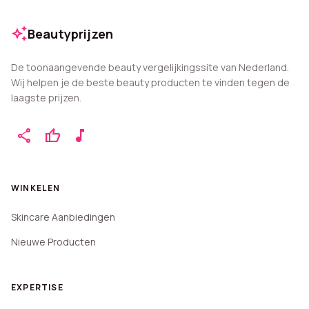
auto_awesome
Beautyprijzen
De toonaangevende beauty vergelijkingssite van Nederland.
Wij helpen je de beste beauty producten te vinden tegen de
laagste prijzen.
share
thumb_up
music_note
WINKELEN
Skincare Aanbiedingen
Nieuwe Producten
EXPERTISE