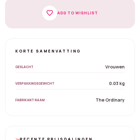
favorite
ADD TO WISHLIST
KORTE SAMENVATTING
Vrouwen
GESLACHT
0.03 kg
VERPAKKINGSGEWICHT
The Ordinary
FABRIKANT NAAM
RECENTE PRIJSDALINGEN
trending_down