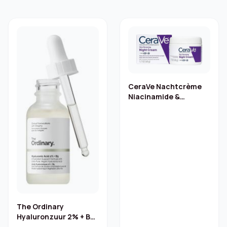
CeraVe Nachtcrème
Niacinamide &
Hyaluronzuur 48 g
The Ordinary
Hyaluronzuur 2% + B5
serum – 30 ml