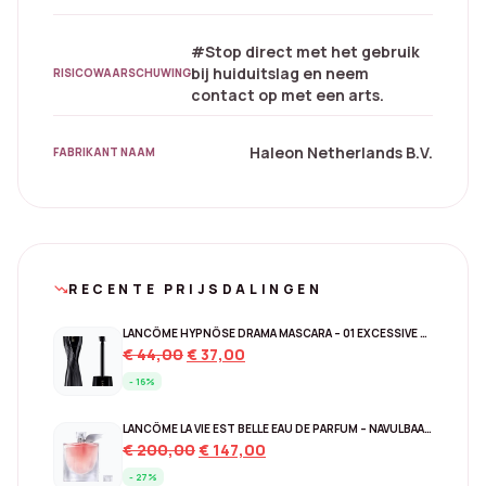
#Stop direct met het gebruik
bij huiduitslag en neem
RISICOWAARSCHUWING
contact op met een arts.
Haleon Netherlands B.V.
FABRIKANT NAAM
RECENTE PRIJSDALINGEN
trending_down
LANCÔME HYPNÔSE DRAMA MASCARA – 01 EXCESSIVE BLACK
Original
Current
€
44,00
€
37,00
price
price
- 16%
was:
is:
€ 44,00.
€ 37,00.
LANCÔME LA VIE EST BELLE EAU DE PARFUM – NAVULBAAR 150 ML
Original
Current
€
200,00
€
147,00
price
price
- 27%