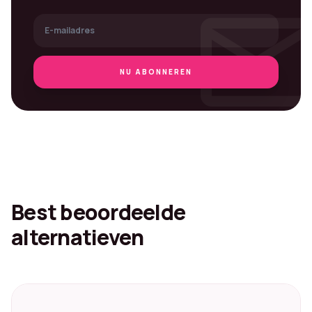
mai
NU ABONNEREN
Best beoordeelde
alternatieven