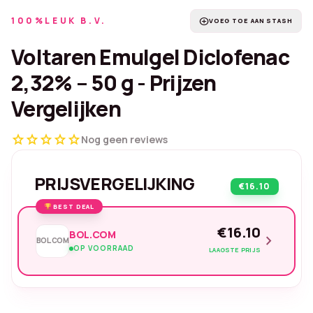
100%LEUK B.V.
add_circle
VOEG TOE AAN STASH
Voltaren Emulgel Diclofenac
2,32% – 50 g - Prijzen
Vergelijken
star
star
star
star
star
Nog geen reviews
PRIJSVERGELIJKING
€16.10
BEST DEAL
€16.10
BOL.COM
chevron_right
BOL.COM
OP VOORRAAD
LAAGSTE PRIJS