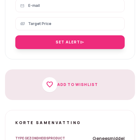
mail
payments
SET ALERT
send
favorite
ADD TO WISHLIST
KORTE SAMENVATTING
Geneesmiddel
TYPE GEZONDHEIDSPRODUCT