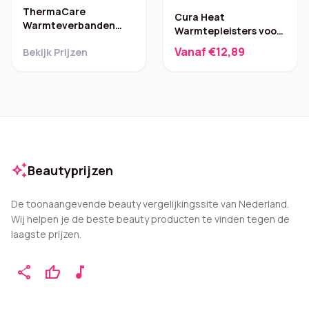
ThermaCare
Cura Heat
Warmteverbanden
Warmtepleisters voor
Nek/Schouder/Pols – 6
Rug en Schouder – 3
Vanaf €12,89
Bekijk Prijzen
stuks
stuks
auto_awesome
Beautyprijzen
De toonaangevende beauty vergelijkingssite van Nederland.
Wij helpen je de beste beauty producten te vinden tegen de
laagste prijzen.
share
thumb_up
music_note