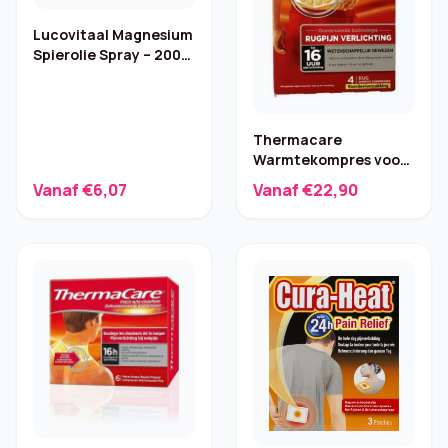
Lucovitaal Magnesium
Spierolie Spray – 200
ml
Thermacare
Warmtekompres voor
Rugpijn –
Vanaf €6,07
Vanaf €22,90
Voordeelverpakking