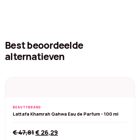
Best beoordeelde
alternatieven
BEAUTYBRAND
Lattafa Khamrah Qahwa Eau de Parfum - 100 ml
Original
Current
€
47,81
€
26,29