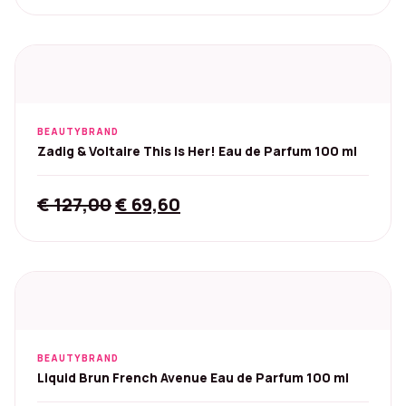
price
price
was:
is:
€ 47,81.
€ 26,29.
BEAUTYBRAND
Zadig & Voltaire This Is Her! Eau de Parfum 100 ml
Original
Current
€
127,00
€
69,60
price
price
was:
is:
€ 127,00.
€ 69,60.
BEAUTYBRAND
Liquid Brun French Avenue Eau de Parfum 100 ml