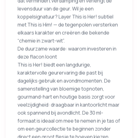
dat vermindert verdamping en verlengt de
levensduur van de geur. Wil je een
koppelsignatuur? Layer This is Her! subtiel
met This is Him! — de tegenpolen versterken
elkaars karakter en creëren die bekende
“chemie in zwart-wit”.
De duurzame waarde: waarom investeren in
deze flacon loont
This is Her! biedt een langdurige,
karaktervolle geurervaring die past bij
dagelijks gebruik en avondmomenten. De
samenstelling van bloemige topnoten,
gourmand-hart en houtige basis zorgt voor
veelzijdigheid: draagbaar in kantoorlicht maar
ook spannend bij avondlicht. De 30 ml-
formaat is ideaal om mee te nemen in je tas of
om een geurcollectie te beginnen zonder
direct een groot flesje te hoeven kiezen.