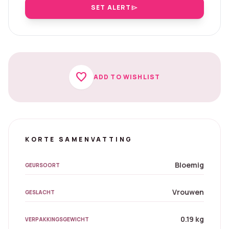
SET ALERT
send
favorite
ADD TO WISHLIST
KORTE SAMENVATTING
Bloemig
GEURSOORT
Vrouwen
GESLACHT
0.19 kg
VERPAKKINGSGEWICHT