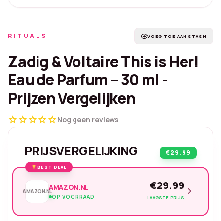
RITUALS
add_circle
VOEG TOE AAN STASH
Zadig & Voltaire This is Her!
Eau de Parfum – 30 ml -
Prijzen Vergelijken
star
star
star
star
star
Nog geen reviews
PRIJSVERGELIJKING
€29.99
BEST DEAL
€29.99
AMAZON.NL
chevron_right
AMAZON.NL
OP VOORRAAD
LAAGSTE PRIJS