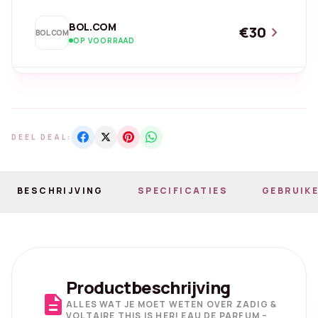
BOL.COM
€30
chevron_right
BOL.COM
OP VOORRAAD
DEEL DEAL:
BESCHRIJVING
SPECIFICATIES
GEBRUIKE
Productbeschrijving
description
ALLES WAT JE MOET WETEN OVER ZADIG &
VOLTAIRE THIS IS HER! EAU DE PARFUM –