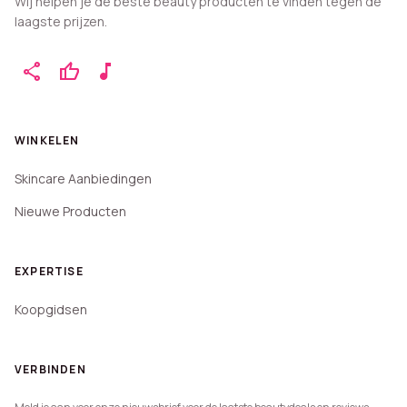
Wij helpen je de beste beauty producten te vinden tegen de
laagste prijzen.
share
thumb_up
music_note
WINKELEN
Skincare Aanbiedingen
Nieuwe Producten
EXPERTISE
Koopgidsen
VERBINDEN