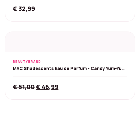
€
32,99
BEAUTYBRAND
MAC Shadescents Eau de Parfum - Candy Yum-Yum
50ml
Original
Current
€
51,00
€
46,99
price
price
was:
is:
€ 51,00.
€ 46,99.