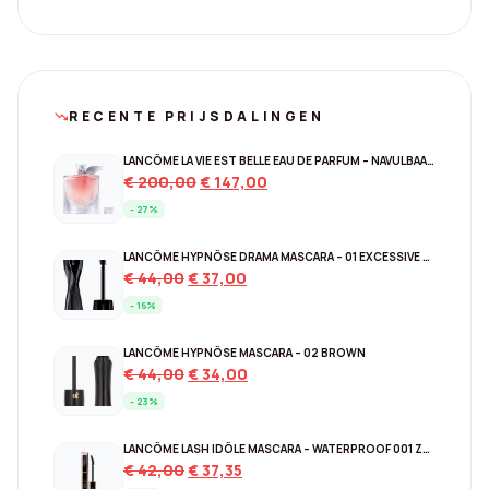
RECENTE PRIJSDALINGEN
trending_down
LANCÔME LA VIE EST BELLE EAU DE PARFUM – NAVULBAAR 150 ML
Original
Current
€
200,00
€
147,00
price
price
- 27%
was:
is:
€ 200,00.
€ 147,00.
LANCÔME HYPNÔSE DRAMA MASCARA – 01 EXCESSIVE BLACK
Original
Current
€
44,00
€
37,00
price
price
- 16%
was:
is:
€ 44,00.
€ 37,00.
LANCÔME HYPNÔSE MASCARA – 02 BROWN
Original
Current
€
44,00
€
34,00
price
price
- 23%
was:
is:
€ 44,00.
€ 34,00.
LANCÔME LASH IDÔLE MASCARA – WATERPROOF 001 ZWART
Original
Current
€
42,00
€
37,35