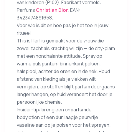
van kinderen (P102). Fabrikant vermeld:
Parfums
Christian Dior
. EAN:
3423474891658.
Voor wie is dit en hoe pas je het toe in jouw
ritueel
This is Her! is gemaakt voor de vrouw die
zowel zacht als krachtig wil zijn — de city-glam
met een nonchalante attitude. Spray op
warme pulspunten: binnenkant polsen,
halsplooi, achter de oren en in de nek. Houd
afstand van kleding als je vlekken wilt
vermijden; op stoffen blijft parfum doorgaans
langer hangen, op huid verandert het door je
persoonlijke chemie.
Insider-tip: breng een onparfumde
bodylotion of een dun laagje geurvrije
vaseline aan op je polsen vóór het sprayen;