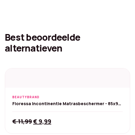
Best beoordeelde
alternatieven
BEAUTYBRAND
Floressa Incontinentie Matrasbeschermer - 85x90
cm
Original
Current
€
11,99
€
9,99
price
price