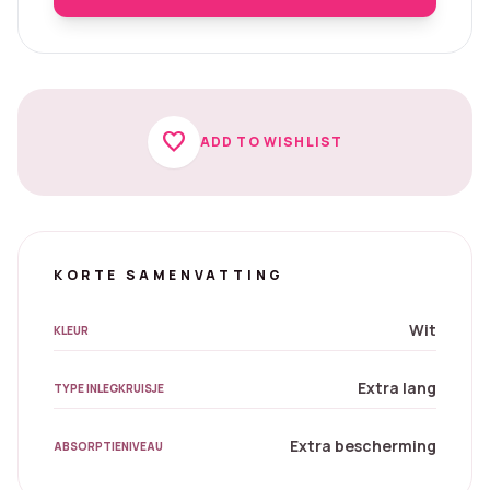
favorite
ADD TO WISHLIST
KORTE SAMENVATTING
Wit
KLEUR
Extra lang
TYPE INLEGKRUISJE
Extra bescherming
ABSORPTIENIVEAU