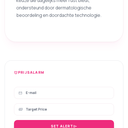
keuze die dagelijks meer rust biedt,
ondersteund door dermatologische
beoordeling en doordachte technologie.
PRIJSALARM
notifications_active
mail
payments
SET ALERT
send