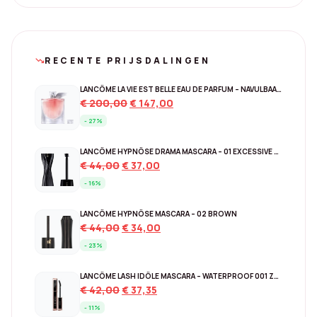
RECENTE PRIJSDALINGEN
trending_down
LANCÔME LA VIE EST BELLE EAU DE PARFUM – NAVULBAAR 150 ML
Original
Current
€
200,00
€
147,00
price
price
- 27%
was:
is:
€ 200,00.
€ 147,00.
LANCÔME HYPNÔSE DRAMA MASCARA – 01 EXCESSIVE BLACK
Original
Current
€
44,00
€
37,00
price
price
- 16%
was:
is:
€ 44,00.
€ 37,00.
LANCÔME HYPNÔSE MASCARA – 02 BROWN
Original
Current
€
44,00
€
34,00
price
price
- 23%
was:
is:
€ 44,00.
€ 34,00.
LANCÔME LASH IDÔLE MASCARA – WATERPROOF 001 ZWART
Original
Current
€
42,00
€
37,35
price
price
- 11%