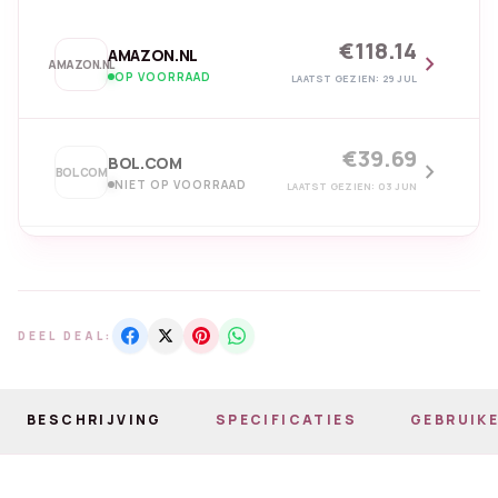
€118.14
AMAZON.NL
chevron_right
AMAZON.NL
OP VOORRAAD
LAATST GEZIEN: 29 JUL
€39.69
BOL.COM
chevron_right
BOL.COM
NIET OP VOORRAAD
LAATST GEZIEN: 03 JUN
DEEL DEAL:
BESCHRIJVING
SPECIFICATIES
GEBRUIKE