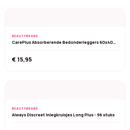
was:
is:
€ 11,99.
€ 9,99.
BEAUTYBRAND
CarePlus Absorberende Bedonderleggers 60x40
cm (50 stuks)
€
15,95
BEAUTYBRAND
Always Discreet Inlegkruisjes Long Plus - 96 stuks