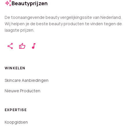
auto_awesome
Beautyprijzen
De toonaangevende beauty vergelijkingssite van Nederland.
Wij helpen je de beste beauty producten te vinden tegen de
laagste prijzen.
share
thumb_up
music_note
WINKELEN
Skincare Aanbiedingen
Nieuwe Producten
EXPERTISE
Koopgidsen