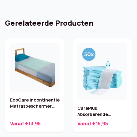
Gerelateerde Producten
EcoCare Incontinentie
Matrasbeschermer
CarePlus
85×90 cm
Absorberende
Bedonderleggers
Vanaf €13,95
Vanaf €15,95
60×40 cm (50 stuks)