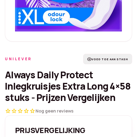
UNILEVER
add_circle
VOEG TOE AAN STASH
Always Daily Protect
Inlegkruisjes Extra Long 4×58
stuks - Prijzen Vergelijken
star
star
star
star
star
Nog geen reviews
PRIJSVERGELIJKING