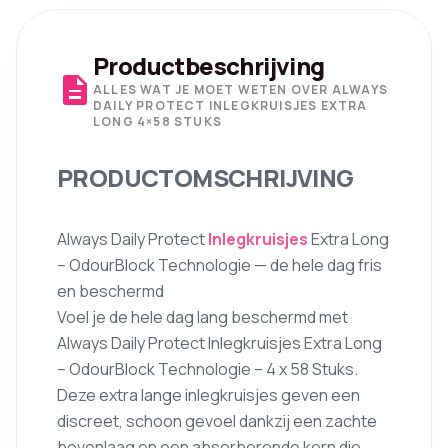
Productbeschrijving
description
ALLES WAT JE MOET WETEN OVER ALWAYS
DAILY PROTECT INLEGKRUISJES EXTRA
LONG 4×58 STUKS
PRODUCTOMSCHRIJVING
Always Daily Protect
Inlegkruisjes
Extra Long
– OdourBlock Technologie — de hele dag fris
en beschermd
Voel je de hele dag lang beschermd met
Always Daily Protect Inlegkruisjes Extra Long
– OdourBlock Technologie – 4 x 58 Stuks.
Deze extra lange inlegkruisjes geven een
discreet, schoon gevoel dankzij een zachte
bovenlaag en een absorberende kern die