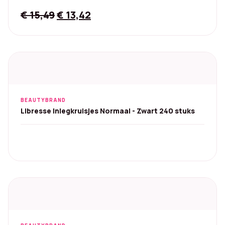
Original
Current
€
15,49
€
13,42
price
price
was:
is:
€ 15,49.
€ 13,42.
BEAUTYBRAND
Libresse Inlegkruisjes Normaal - Zwart 240 stuks