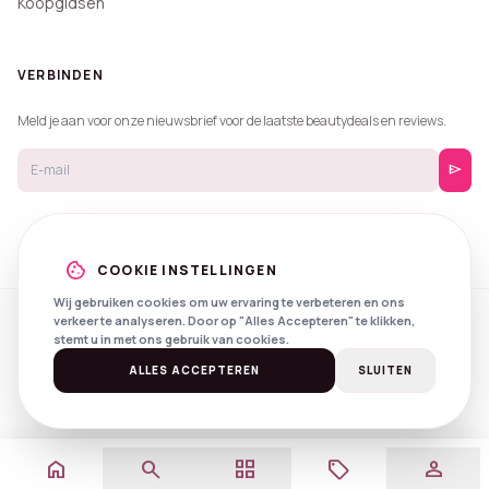
Koopgidsen
VERBINDEN
Meld je aan voor onze nieuwsbrief voor de laatste beautydeals en reviews.
send
cookie
COOKIE INSTELLINGEN
Wij gebruiken cookies om uw ervaring te verbeteren en ons
verkeer te analyseren. Door op "Alles Accepteren" te klikken,
© 2026 Beautyprijzen.
stemt u in met ons gebruik van cookies.
Created with
by
NXS Digital
Spotlights
Privacy
Voorwaarden
ALLES ACCEPTEREN
SLUITEN
home
search
grid_view
local_offer
person