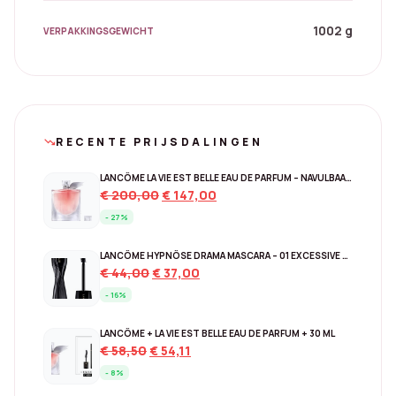
1002 g
VERPAKKINGSGEWICHT
RECENTE PRIJSDALINGEN
trending_down
LANCÔME LA VIE EST BELLE EAU DE PARFUM – NAVULBAAR 150 ML
Original
Current
€
200,00
€
147,00
price
price
- 27%
was:
is:
€ 200,00.
€ 147,00.
LANCÔME HYPNÔSE DRAMA MASCARA – 01 EXCESSIVE BLACK
Original
Current
€
44,00
€
37,00
price
price
- 16%
was:
is:
€ 44,00.
€ 37,00.
LANCÔME + LA VIE EST BELLE EAU DE PARFUM + 30 ML
Original
Current
€
58,50
€
54,11
price
price
- 8%
was:
is: