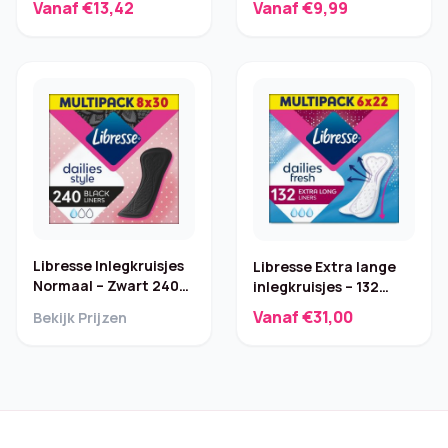
Vanaf €13,42
Vanaf €9,99
cm – 25 st. – Blauw
Libresse Inlegkruisjes
Libresse Extra lange
Normaal – Zwart 240
inlegkruisjes – 132
stuks
stuks
Vanaf €31,00
Bekijk Prijzen