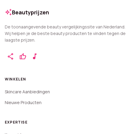
auto_awesome
Beautyprijzen
De toonaangevende beauty vergelijkingssite van Nederland.
Wij helpen je de beste beauty producten te vinden tegen de
laagste prijzen.
share
thumb_up
music_note
WINKELEN
Skincare Aanbiedingen
Nieuwe Producten
EXPERTISE