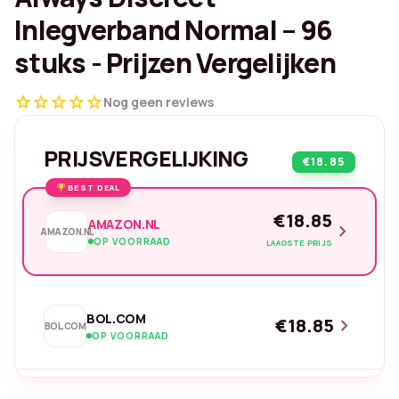
Inlegverband Normal – 96
stuks - Prijzen Vergelijken
star
star
star
star
star
Nog geen reviews
PRIJSVERGELIJKING
€18.85
BEST DEAL
€18.85
AMAZON.NL
chevron_right
AMAZON.NL
OP VOORRAAD
LAAGSTE PRIJS
BOL.COM
€18.85
chevron_right
BOL.COM
OP VOORRAAD