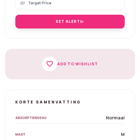
payments
SET ALERT
send
favorite
ADD TO WISHLIST
KORTE SAMENVATTING
Normaal
ABSORPTIENIVEAU
M
MAAT