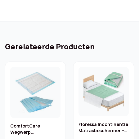
Gerelateerde Producten
Floressa Incontinentie
ComfortCare
Matrasbeschermer –
Wegwerp
85×90 cm
Onderleggers 60×90