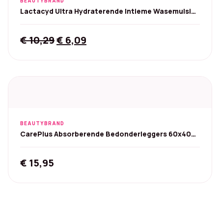
BEAUTYBRAND
Lactacyd Ultra Hydraterende Intieme Wasemulsie -
200 ml
Original
Current
€
10,29
€
6,09
price
price
was:
is:
€ 10,29.
€ 6,09.
BEAUTYBRAND
CarePlus Absorberende Bedonderleggers 60x40
cm (50 stuks)
€
15,95