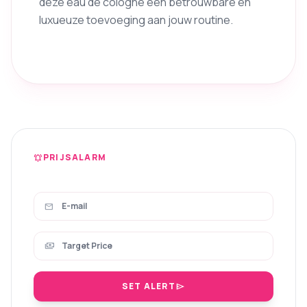
deze eau de cologne een betrouwbare en
luxueuze toevoeging aan jouw routine.
PRIJSALARM
notifications_active
mail
payments
SET ALERT
send