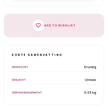
favorite
ADD TO WISHLIST
KORTE SAMENVATTING
Kruidig
GEURSOORT
Unisex
GESLACHT
0.03 kg
VERPAKKINGSGEWICHT