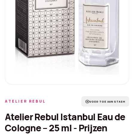
ATELIER REBUL
add_circle
VOEG TOE AAN STASH
Atelier Rebul Istanbul Eau de
Cologne – 25 ml - Prijzen