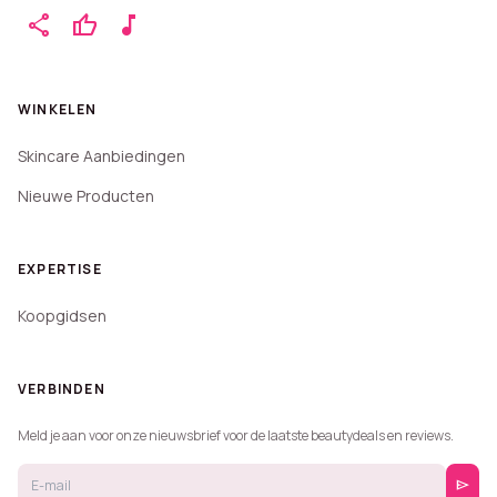
share
thumb_up
music_note
WINKELEN
Skincare Aanbiedingen
Nieuwe Producten
EXPERTISE
Koopgidsen
VERBINDEN
Meld je aan voor onze nieuwsbrief voor de laatste beautydeals en reviews.
send