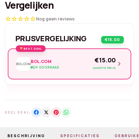
Vergelijken
star
star
star
star
star
Nog geen reviews
PRIJSVERGELIJKING
€15.00
BEST DEAL
€15.00
BOL.COM
chevron_right
BOL.COM
OP VOORRAAD
LAAGSTE PRIJS
DEEL DEAL:
BESCHRIJVING
SPECIFICATIES
GEBRUIKE