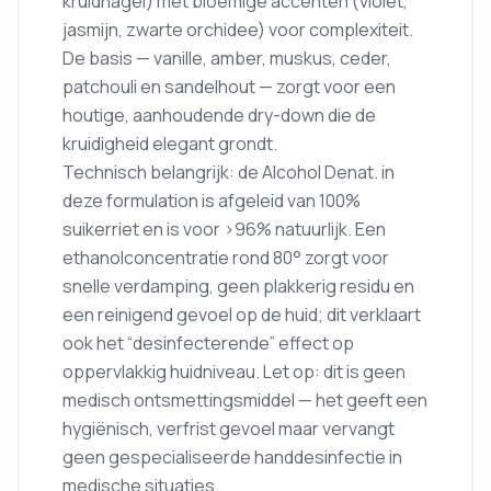
kruidnagel) met bloemige accenten (violet,
jasmijn, zwarte orchidee) voor complexiteit.
De basis — vanille, amber, muskus, ceder,
patchouli en sandelhout — zorgt voor een
houtige, aanhoudende dry-down die de
kruidigheid elegant grondt.
Technisch belangrijk: de Alcohol Denat. in
deze formulation is afgeleid van 100%
suikerriet en is voor >96% natuurlijk. Een
ethanolconcentratie rond 80° zorgt voor
snelle verdamping, geen plakkerig residu en
een reinigend gevoel op de huid; dit verklaart
ook het “desinfecterende” effect op
oppervlakkig huidniveau. Let op: dit is geen
medisch ontsmettingsmiddel — het geeft een
hygiënisch, verfrist gevoel maar vervangt
geen gespecialiseerde handdesinfectie in
medische situaties.