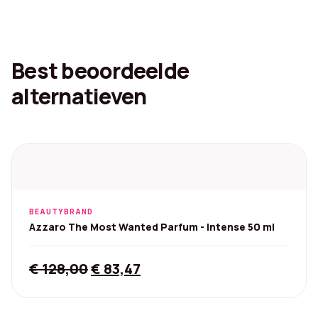
Best beoordeelde
alternatieven
BEAUTYBRAND
Azzaro The Most Wanted Parfum - Intense 50 ml
Original
Current
€
128,00
€
83,47
price
price
was:
is: