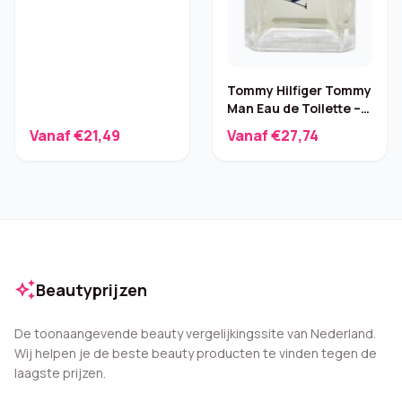
Tommy Hilfiger Tommy
Man Eau de Toilette –
100 ml
Vanaf €21,49
Vanaf €27,74
auto_awesome
Beautyprijzen
De toonaangevende beauty vergelijkingssite van Nederland.
Wij helpen je de beste beauty producten te vinden tegen de
laagste prijzen.