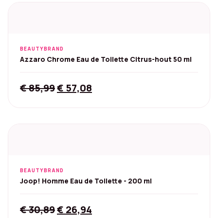
€ 128,00.
€ 83,47.
BEAUTYBRAND
Azzaro Chrome Eau de Toilette Citrus-hout 50 ml
Original
Current
€
85,99
€
57,08
price
price
was:
is:
€ 85,99.
€ 57,08.
BEAUTYBRAND
Joop! Homme Eau de Toilette - 200 ml
Original
Current
€
30,89
€
26,94