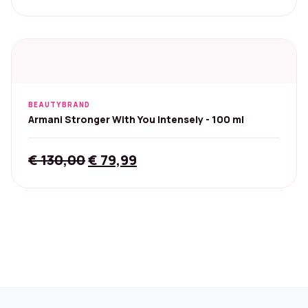
price
price
was:
is:
€ 30,89.
€ 26,94.
BEAUTYBRAND
Armani Stronger With You Intensely - 100 ml
Original
Current
€
130,00
€
79,99
price
price
was:
is:
€ 130,00.
€ 79,99.