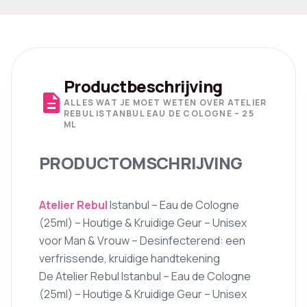
Productbeschrijving
description
ALLES WAT JE MOET WETEN OVER ATELIER
REBUL ISTANBUL EAU DE COLOGNE – 25
ML
PRODUCTOMSCHRIJVING
Atelier Rebul
Istanbul – Eau de Cologne
(25ml) – Houtige & Kruidige Geur – Unisex
voor Man & Vrouw – Desinfecterend: een
verfrissende, kruidige handtekening
De Atelier Rebul Istanbul – Eau de Cologne
(25ml) – Houtige & Kruidige Geur – Unisex