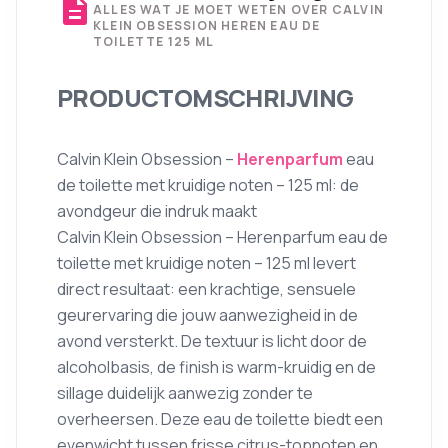
description
ALLES WAT JE MOET WETEN OVER CALVIN
KLEIN OBSESSION HEREN EAU DE
TOILETTE 125 ML
PRODUCTOMSCHRIJVING
Calvin Klein Obsession –
Herenparfum
eau
de toilette met kruidige noten – 125 ml: de
avondgeur die indruk maakt
Calvin Klein Obsession – Herenparfum eau de
toilette met kruidige noten – 125 ml levert
direct resultaat: een krachtige, sensuele
geurervaring die jouw aanwezigheid in de
avond versterkt. De textuur is licht door de
alcoholbasis, de finish is warm-kruidig en de
sillage duidelijk aanwezig zonder te
overheersen. Deze eau de toilette biedt een
evenwicht tussen frisse citrus-topnoten en