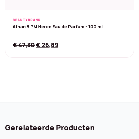
BEAUTYBRAND
Afnan 9 PM Heren Eau de Parfum - 100 ml
Original
Current
€
47,30
€
26,89
price
price
was:
is:
€ 47,30.
€ 26,89.
Gerelateerde Producten