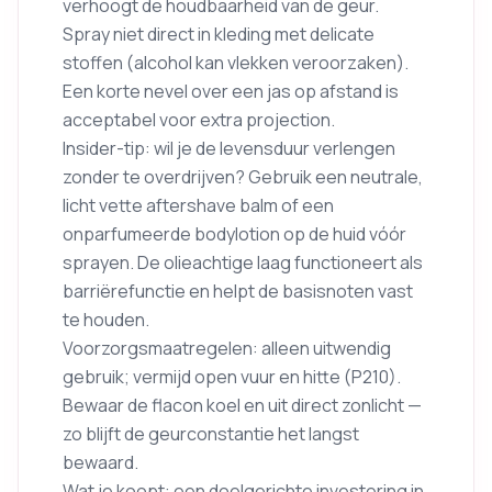
verhoogt de houdbaarheid van de geur.
Spray niet direct in kleding met delicate
stoffen (alcohol kan vlekken veroorzaken).
Een korte nevel over een jas op afstand is
acceptabel voor extra projection.
Insider-tip: wil je de levensduur verlengen
zonder te overdrijven? Gebruik een neutrale,
licht vette aftershave balm of een
onparfumeerde bodylotion op de huid vóór
sprayen. De olieachtige laag functioneert als
barriërefunctie en helpt de basisnoten vast
te houden.
Voorzorgsmaatregelen: alleen uitwendig
gebruik; vermijd open vuur en hitte (P210).
Bewaar de flacon koel en uit direct zonlicht —
zo blijft de geurconstantie het langst
bewaard.
Wat je koopt: een doelgerichte investering in