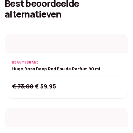
Best beoordeelde
alternatieven
BEAUTYBRAND
Hugo Boss Deep Red Eau de Parfum 90 ml
Original
Current
€
73,00
€
59,95
price
price
was:
is:
€ 73,00.
€ 59,95.