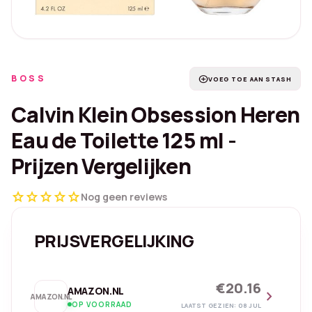
BOSS
add_circle
VOEG TOE AAN STASH
Calvin Klein Obsession Heren
Eau de Toilette 125 ml -
Prijzen Vergelijken
star
star
star
star
star
Nog geen reviews
PRIJSVERGELIJKING
€20.16
AMAZON.NL
chevron_right
AMAZON.NL
OP VOORRAAD
LAATST GEZIEN: 08 JUL