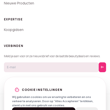
Nieuwe Producten
EXPERTISE
Koopgidsen
VERBINDEN
Meld je aan voor onze nieuwsbrief voor de laatste beautydeals en reviews.
send
cookie
COOKIE INSTELLINGEN
Wij gebruiken cookies om uw ervaring te verbeteren en ons
verkeer te analyseren. Door op "Alles Accepteren" te klikken,
© 2026 Beautyprijzen.
stemt u in met ons gebruik van cookies.
Created with
by
NXS Digital