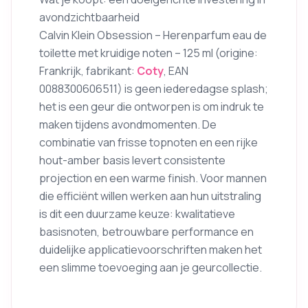
avondzichtbaarheid
Calvin Klein Obsession – Herenparfum eau de
toilette met kruidige noten – 125 ml (origine:
Frankrijk, fabrikant:
Coty
, EAN
0088300606511) is geen iederedagse splash;
het is een geur die ontworpen is om indruk te
maken tijdens avondmomenten. De
combinatie van frisse topnoten en een rijke
hout-amber basis levert consistente
projection en een warme finish. Voor mannen
die efficiënt willen werken aan hun uitstraling
is dit een duurzame keuze: kwalitatieve
basisnoten, betrouwbare performance en
duidelijke applicatievoorschriften maken het
een slimme toevoeging aan je geurcollectie.