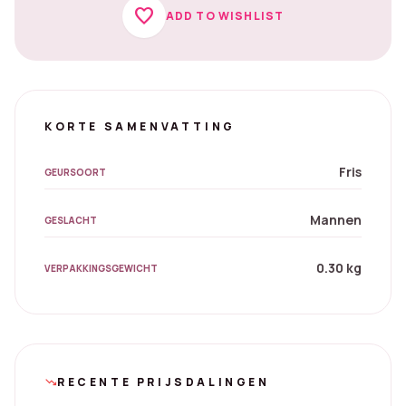
favorite
ADD TO WISHLIST
KORTE SAMENVATTING
Fris
GEURSOORT
Mannen
GESLACHT
0.30 kg
VERPAKKINGSGEWICHT
RECENTE PRIJSDALINGEN
trending_down