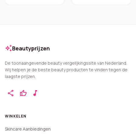
auto_awesome
Beautyprijzen
De toonaangevende beauty vergelijkingssite van Nederland.
Wij helpen je de beste beauty producten te vinden tegen de
laagste prijzen.
share
thumb_up
music_note
WINKELEN
Skincare Aanbiedingen