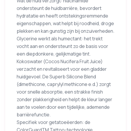
Wat de huid verzorgt: niacinamide
ondersteunt de huidbarrière, bevordert
hydratatie en heeft ontstekingsremmende
eigenschappen, wat helpt bij roodheid, droge
plekken en kan gunstig zijn bij onzuiverheden.
Glycerine werkt als humectant: het trekt
vocht aan en ondersteunt zo de basis voor
een diepdonkere, gelijkmatige tint.
Kokoswater (Cocos Nucifera Fruit Juice)
verzacht en revitaliseert voor een gladder
huidgevoel. De Superb Silicone Blend
(dimethicone, caprylyl methicone e.d.) zorgt
voor snelle absorptie, een strakke finish
zonder plakkerigheid en helpt de kleur langer
aan te voelen door een tijdelijke, ademende
barrièrefunctie.
Specifiek voor getatoeëerden: de
ColorGuardTM Tattoo-technologie