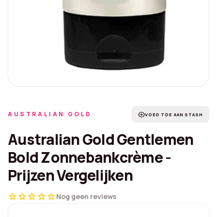
AUSTRALIAN GOLD
add_circle
VOEG TOE AAN STASH
Australian Gold Gentlemen
Bold Zonnebankcrème -
Prijzen Vergelijken
star
star
star
star
star
Nog geen reviews