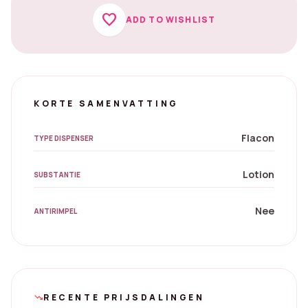
favorite
ADD TO WISHLIST
KORTE SAMENVATTING
Flacon
TYPE DISPENSER
Lotion
SUBSTANTIE
Nee
ANTIRIMPEL
RECENTE PRIJSDALINGEN
trending_down