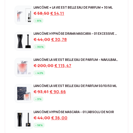
LANCÔME + LA VIE EST BELLE EAU DE PARFUM + 30 ML
Original
Current
€
58,50
€
54,11
price
price
- 8%
was:
is:
€ 58,50.
€ 54,11.
LANCÔME HYPNÔSE DRAMA MASCARA – 01 EXCESSIVE BLACK
Original
Current
€
44,00
€
30,78
price
price
- 30%
was:
is:
€ 44,00.
€ 30,78.
LANCÔME LA VIE EST BELLE EAU DE PARFUM – NAVULBAAR 150 ML
Original
Current
€
200,00
€
115,47
price
price
- 42%
was:
is:
€ 200,00.
€ 115,47.
LANCÔME LA VIE EST BELLE EAU DE PARFUM 50/10/50 ML
Original
Current
€
93,61
€
90,66
price
price
- 3%
was:
is:
€ 93,61.
€ 90,66.
LANCÔME HYPNÔSE MASCARA – 01 L’ABSOLU DE NOIR
Original
Current
€
44,00
€
36,00
price
price
- 18%
was:
is: