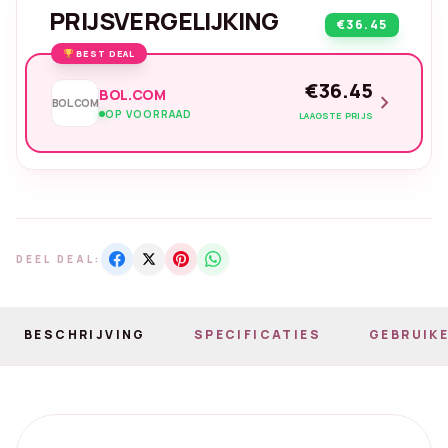
PRIJSVERGELIJKING
€36.45
BEST DEAL
€36.45
BOL.COM
chevron_right
BOL.COM
OP VOORRAAD
LAAGSTE PRIJS
DEEL DEAL:
BESCHRIJVING
SPECIFICATIES
GEBRUIKE