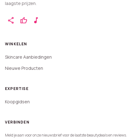
laagste prijzen.
share
thumb_up
music_note
WINKELEN
Skincare Aanbiedingen
Nieuwe Producten
EXPERTISE
Koopgidsen
VERBINDEN
Meld je aan voor onze nieuwsbrief voor de laatste beautydeals en reviews.