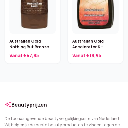
Australian Gold
Australian Gold
Nothing But Bronze
Accelerator K –
Zelfbruiner – Kokos
Zonnebankcrème 250
Vanaf €47,95
Vanaf €19,95
ml
auto_awesome
Beautyprijzen
De toonaangevende beauty vergelijkingssite van Nederland.
Wij helpen je de beste beauty producten te vinden tegen de