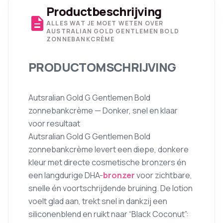
Productbeschrijving
description
ALLES WAT JE MOET WETEN OVER
AUSTRALIAN GOLD GENTLEMEN BOLD
ZONNEBANKCRÈME
PRODUCTOMSCHRIJVING
Autsralian Gold G Gentlemen Bold
zonnebankcrème — Donker, snel en klaar
voor resultaat
Autsralian Gold G Gentlemen Bold
zonnebankcrème levert een diepe, donkere
kleur met directe cosmetische bronzers én
een langdurige DHA-
bronzer
voor zichtbare,
snelle én voortschrijdende bruining. De lotion
voelt glad aan, trekt snel in dankzij een
siliconenblend en ruikt naar “Black Coconut”: