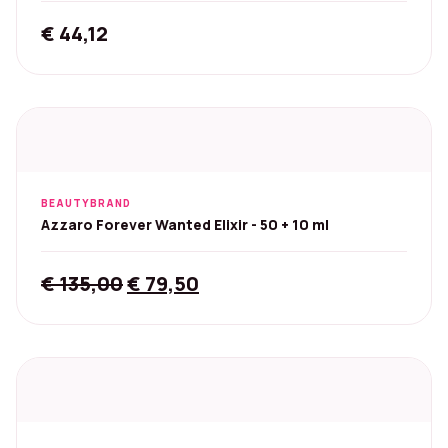
€
44,12
BEAUTYBRAND
Azzaro Forever Wanted Elixir - 50 + 10 ml
Original
Current
€
135,00
€
79,50
price
price
was:
is:
€ 135,00.
€ 79,50.