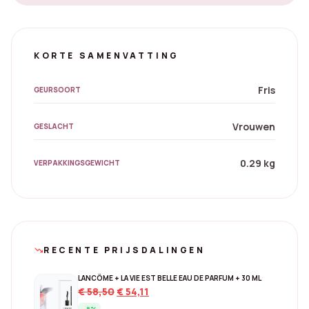
KORTE SAMENVATTING
Fris
GEURSOORT
Vrouwen
GESLACHT
0.29 kg
VERPAKKINGSGEWICHT
RECENTE PRIJSDALINGEN
trending_down
LANCÔME + LA VIE EST BELLE EAU DE PARFUM + 30 ML
Original
Current
€
58,50
€
54,11
price
price
- 8%