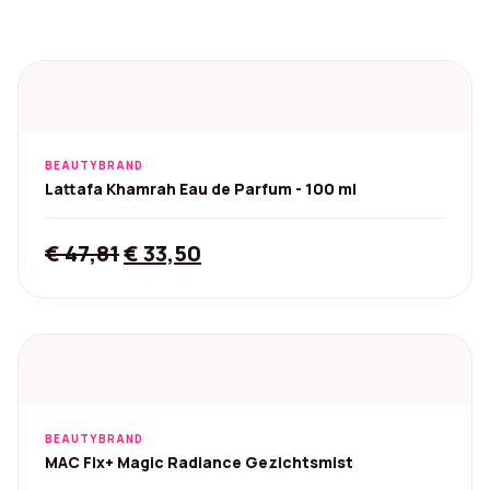
BEAUTYBRAND
Lattafa Khamrah Eau de Parfum - 100 ml
Original
Current
€
47,81
€
33,50
price
price
was:
is:
€ 47,81.
€ 33,50.
BEAUTYBRAND
MAC Fix+ Magic Radiance Gezichtsmist