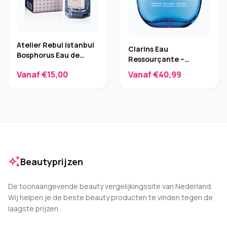
Atelier Rebul Istanbul
Clarins Eau
Bosphorus Eau de
Ressourçante –
Cologne – 25 ml
Citroen & Ceder 100 ml
Vanaf €15,00
Vanaf €40,99
auto_awesome
Beautyprijzen
De toonaangevende beauty vergelijkingssite van Nederland.
Wij helpen je de beste beauty producten te vinden tegen de
laagste prijzen.