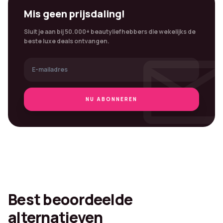
Mis geen prijsdaling!
Sluit je aan bij 50.000+ beautyliefhebbers die wekelijks de
mai
beste luxe deals ontvangen.
NU ABONNEREN
Best beoordeelde
alternatieven