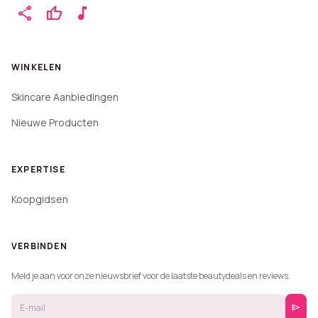
share
thumb_up
music_note
WINKELEN
Skincare Aanbiedingen
Nieuwe Producten
EXPERTISE
Koopgidsen
VERBINDEN
Meld je aan voor onze nieuwsbrief voor de laatste beautydeals en reviews.
send