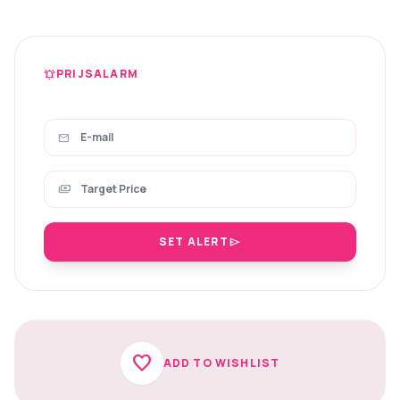
PRIJSALARM
notifications_active
mail
payments
SET ALERT
send
favorite
ADD TO WISHLIST