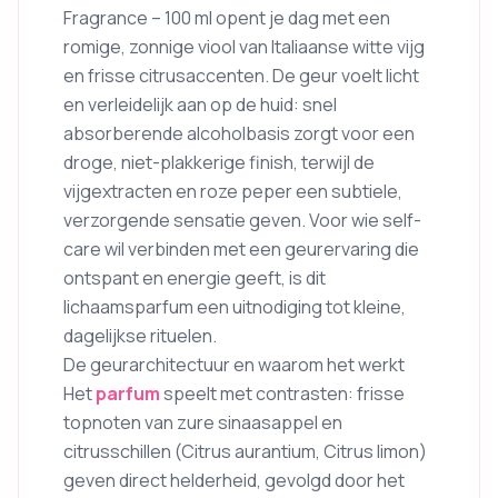
Fragrance – 100 ml opent je dag met een
romige, zonnige viool van Italiaanse witte vijg
en frisse citrusaccenten. De geur voelt licht
en verleidelijk aan op de huid: snel
absorberende alcoholbasis zorgt voor een
droge, niet-plakkerige finish, terwijl de
vijgextracten en roze peper een subtiele,
verzorgende sensatie geven. Voor wie self-
care wil verbinden met een geurervaring die
ontspant en energie geeft, is dit
lichaamsparfum een uitnodiging tot kleine,
dagelijkse rituelen.
De geurarchitectuur en waarom het werkt
Het
parfum
speelt met contrasten: frisse
topnoten van zure sinaasappel en
citrusschillen (Citrus aurantium, Citrus limon)
geven direct helderheid, gevolgd door het