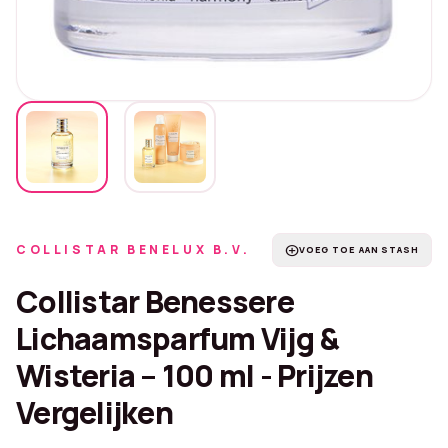
COLLISTAR BENELUX B.V.
add_circle
VOEG TOE AAN STASH
Collistar Benessere
Lichaamsparfum Vijg &
Wisteria – 100 ml - Prijzen
Vergelijken