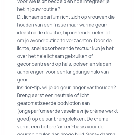
Voor wie is dit bedoeld en hoe integreer je
het in jouw routine?
Dit lichaamsparfum richt zich op vrouwen die
houden van een frisse maar warme geur:
ideaal na de douche, bij ochtendrituelen of
om je avondroutine te verzachten. Door de
lichte, snel absorberende textuur kun je het
over het hele lichaam gebruiken of
geconcentreerd op hals, polsen en slapen
aanbrengen voor een langdurige halo van
geur.
Insider-tip: wil je de geur langer vasthouden?
Breng eerst een neutrale of licht
gearomatiseerde bodylotion aan
(ongeparfumeerde vaselinevrije crème werkt
goed) op de aanbrengplekken. De creme
vormt een betere ‘anker’-basis voor de
geurmoleculen dan droge huid. Spray daarna