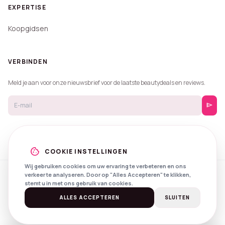
EXPERTISE
Koopgidsen
VERBINDEN
Meld je aan voor onze nieuwsbrief voor de laatste beautydeals en reviews.
send
cookie
COOKIE INSTELLINGEN
Wij gebruiken cookies om uw ervaring te verbeteren en ons
verkeer te analyseren. Door op "Alles Accepteren" te klikken,
© 2026 Beautyprijzen.
stemt u in met ons gebruik van cookies.
Created with
by
NXS Digital
Spotlights
Privacy
Voorwaarden
ALLES ACCEPTEREN
SLUITEN