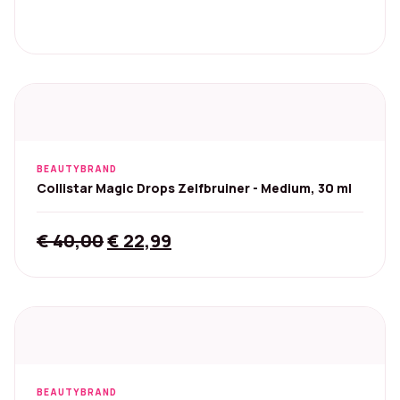
BEAUTYBRAND
Collistar Magic Drops Zelfbruiner - Medium, 30 ml
Original
Current
€
40,00
€
22,99
price
price
was:
is:
€ 40,00.
€ 22,99.
BEAUTYBRAND