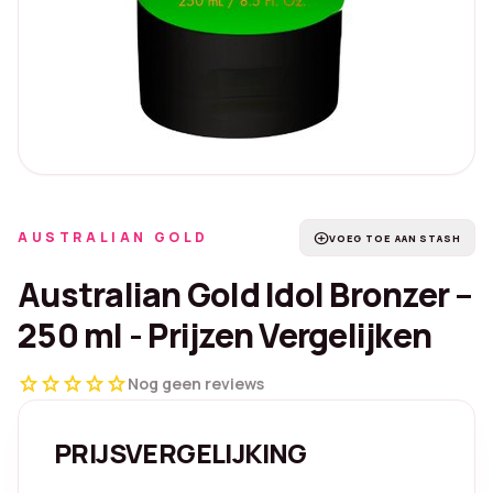
AUSTRALIAN GOLD
add_circle
VOEG TOE AAN STASH
Australian Gold Idol Bronzer –
250 ml - Prijzen Vergelijken
star
star
star
star
star
Nog geen reviews
PRIJSVERGELIJKING