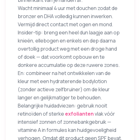
binnenkant van je handen af.
Wacht minimaal 4 uur met douchen zodat de
bronzer en DHA volledig kunnen inwerken.
Vermijd direct contact met ogen en mond.
Insider-tip: breng een heel dun laagje aan op
knieën, ellebogen en enkels en dep daarna
overtollig product weg met een droge hand
of doek — dat voorkomt opbouw en te
donkere accumulatie op deze ruwere zones.
En: combineer na het ontwikkelen van de
kleur met een hydraterende bodylotion
(zonder actieve zelfbruiner) om de kleur
langer en gelijkmatiger te behouden.
Belangrijke huidadviezen: gebruik nooit
retinoïden of sterke
exfolianten
vlak vóór
intensief zonnen of zonnebankgebruik —
vitamine A in formules kan huidgevoeligheid
verhogen. Omdat dit product geen SPF bevat,