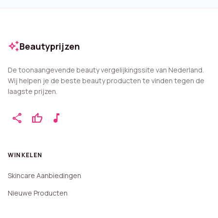
auto_awesome
Beautyprijzen
De toonaangevende beauty vergelijkingssite van Nederland.
Wij helpen je de beste beauty producten te vinden tegen de
laagste prijzen.
share
thumb_up
music_note
WINKELEN
Skincare Aanbiedingen
Nieuwe Producten