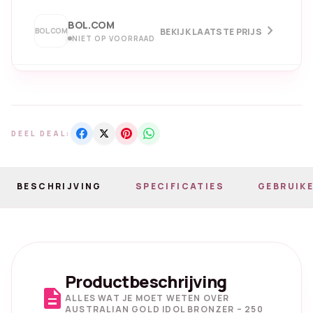
BOL.COM
chevron_right
BOL.COM
BEKIJK LAATSTE PRIJS
NIET OP VOORRAAD
DEEL DEAL:
BESCHRIJVING
SPECIFICATIES
GEBRUIKE
Productbeschrijving
description
ALLES WAT JE MOET WETEN OVER
AUSTRALIAN GOLD IDOL BRONZER – 250