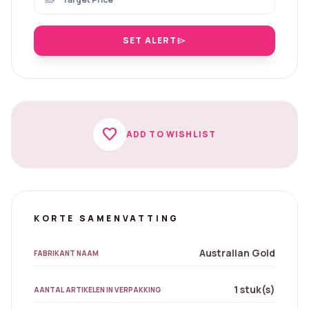
payments
SET ALERT
send
favorite
ADD TO WISHLIST
KORTE SAMENVATTING
Australian Gold
FABRIKANT NAAM
1 stuk(s)
AANTAL ARTIKELEN IN VERPAKKING