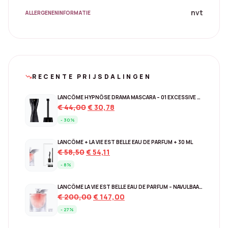
nvt
ALLERGENENINFORMATIE
RECENTE PRIJSDALINGEN
trending_down
LANCÔME HYPNÔSE DRAMA MASCARA – 01 EXCESSIVE BLACK
Original
Current
€
44,00
€
30,78
price
price
- 30%
was:
is:
€ 44,00.
€ 30,78.
LANCÔME + LA VIE EST BELLE EAU DE PARFUM + 30 ML
Original
Current
€
58,50
€
54,11
price
price
- 8%
was:
is:
€ 58,50.
€ 54,11.
LANCÔME LA VIE EST BELLE EAU DE PARFUM – NAVULBAAR 150 ML
Original
Current
€
200,00
€
147,00
price
price
- 27%
was:
is:
€ 200,00.
€ 147,00.