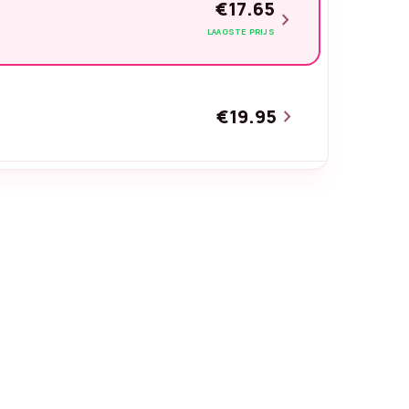
€17.65
chevron_right
LAAGSTE PRIJS
€19.95
chevron_right