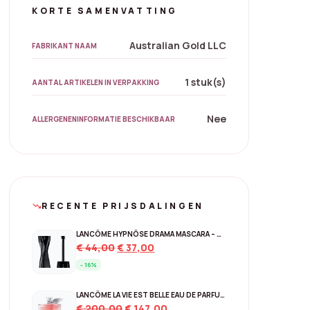
KORTE SAMENVATTING
Australian Gold LLC
FABRIKANT NAAM
1 stuk(s)
AANTAL ARTIKELEN IN VERPAKKING
Nee
ALLERGENENINFORMATIE BESCHIKBAAR
RECENTE PRIJSDALINGEN
trending_down
LANCÔME HYPNÔSE DRAMA MASCARA – 01 EXCESSIVE BLACK
Original
Current
€
44,00
€
37,00
price
price
- 16%
was:
is:
€ 44,00.
€ 37,00.
LANCÔME LA VIE EST BELLE EAU DE PARFUM – NAVULBAAR 150 ML
Original
Current
€
200,00
€
147,00