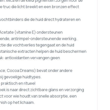
n. Mica en de kleurpigmenten zorgen voor de
 truc die licht breekt en een bronzen effect
 vochtbinders die de huid direct hydrateren en
Acetate (vitamine E) ondersteunen
ende, antirimpel-ondersteunende werking.
tie die vochtverlies tegengaat en de huid
botanische extracten helpen de huid beschermen
k: antioxidanten vervangen geen
ance, Cocoa Dreams) bevat onder andere
bij gevoelige huidtypes.
praktisch en ritueel
ek is naar direct zichtbare glans en verzorging
t voor wie houdt van snelle absorptie, een
nish op het lichaam.