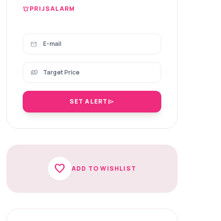
PRIJSALARM
notifications_active
mail
payments
SET ALERT
send
favorite
ADD TO WISHLIST