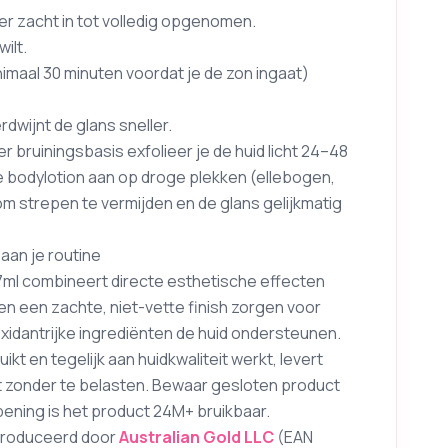
r zacht in tot volledig opgenomen.
ilt.
aal 30 minuten voordat je de zon ingaat)
dwijnt de glans sneller.
er bruiningsbasis exfolieer je de huid licht 24–48
e bodylotion aan op droge plekken (ellebogen,
om strepen te vermijden en de glans gelijkmatig
aan je routine
37ml combineert directe esthetische effecten
 en een zachte, niet-vette finish zorgen voor
xidantrijke ingrediënten de huid ondersteunen.
t en tegelijk aan huidkwaliteit werkt, levert
t zonder te belasten. Bewaar gesloten product
ening is het product 24M+ bruikbaar.
eproduceerd door
Australian Gold LLC
(EAN