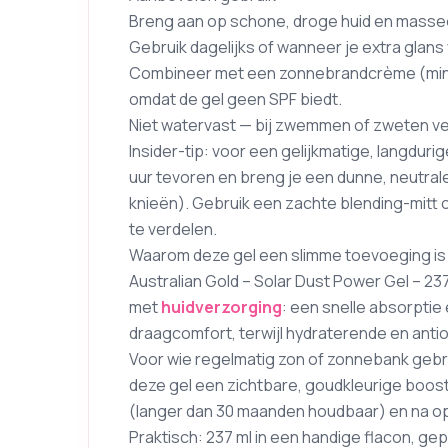
Breng aan op schone, droge huid en massee
Gebruik dagelijks of wanneer je extra glans w
Combineer met een zonnebrandcrème (minim
omdat de gel geen SPF biedt.
Niet watervast — bij zwemmen of zweten ver
Insider-tip: voor een gelijkmatige, langdurig
uur tevoren en breng je een dunne, neutral
knieën). Gebruik een zachte blending-mitt 
te verdelen.
Waarom deze gel een slimme toevoeging is 
Australian Gold – Solar Dust Power Gel – 2
met
huidverzorging
: een snelle absorptie
draagcomfort, terwijl hydraterende en antio
Voor wie regelmatig zon of zonnebank gebruik
deze gel een zichtbare, goudkleurige boos
(langer dan 30 maanden houdbaar) en na op
Praktisch: 237 ml in een handige flacon, g