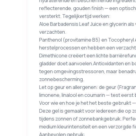
hydraterende en beschermende ingrediënte
reflecterende, gouden finish — een optische
versterkt. Tegelijkertijd werken:
Aloe Barbadensis Leaf Juice en glycerin als
verzachten.
Panthenol (provitamine B5) en Tocopheryl 
herstelprocessen en hebben een verzacht
Dimethicone creëert een lichte barrièrefunc
gladder doet aanvoelen.Antioxidanten en 
tegen omgevingsstressoren, maar benadru
zonnebescherming.
Let op geur en allergenen: de geur (Fragr
limonene, linalool en coumarin — test eerst 
Voor wie en hoe je het het beste gebruikt — 
Deze gel is gemaakt voor iedereen die op zo
tijdens zonnen of zonnebankgebruik. Perfec
medium kleurintensiteit en een verzorgde fi
Aanbevolen gebruik: