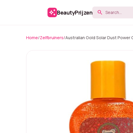
auto_awesome
BeautyPrijzen
search
Home
/
Zelfbruiners
/
Australian Gold Solar Dust Power G