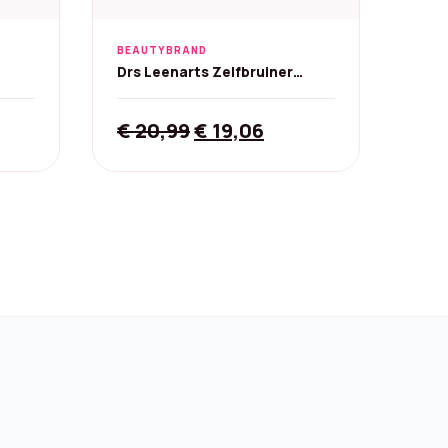
BEAUTYBRAND
Drs Leenarts Zelfbruiner
Druppels - Parfumvrij 30 ml
rent
Original
Current
€
20,99
€
19,06
ce
price
price
was:
is:
2,89.
€ 20,99.
€ 19,06.