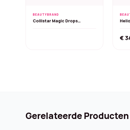
BEAUTYBRAND
BEAU
Collistar Magic Drops
Heli
Zelfbruiner - Medium, 50 ml
Extr
€
3
Gerelateerde Producten