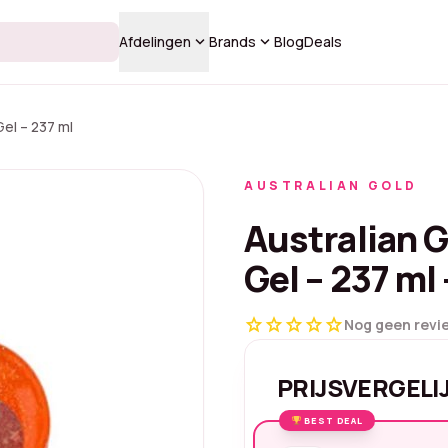
keyboard_arrow_down
keyboard_arrow_down
Afdelingen
Brands
Blog
Deals
el – 237 ml
AUSTRALIAN GOLD
Australian 
Gel – 237 ml 
star
star
star
star
star
Nog geen revi
PRIJSVERGELI
BEST DEAL