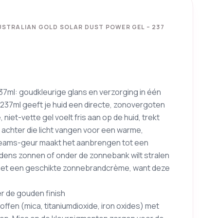
USTRALIAN GOLD SOLAR DUST POWER GEL – 237
37ml: goudkleurige glans en verzorging in één
 237ml geeft je huid een directe, zonovergoten
 niet-vette gel voelt fris aan op de huid, trekt
s achter die licht vangen voor een warme,
Dreams-geur maakt het aanbrengen tot een
 tijdens zonnen of onder de zonnebank wilt stralen
 met een geschikte zonnebrandcrème, want deze
er de gouden finish
ffen (mica, titaniumdioxide, iron oxides) met