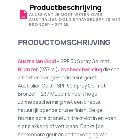
Productbeschrijving
description
ALLES WAT JE MOET WETEN OVER
AUSTRALIAN GOLD SPRAYGEL SPF 50 MET
BRONZER – 237 ML
PRODUCTOMSCHRIJVING
Australian Gold
– SPF 50 Spray Gel met
Bronzer
(237 ml):
zonbescherming
die snel
intrekt en een gezonde teint geeft
Australian Gold – SPF 50 Spray Gel met
Bronzer – 237 ML combineert hoge
zonnebescherming met een directe,
natuurlijk ogende bruine finish. De gel-
textuur spreidt snel uit, trekt vlot in en voelt
niet plakkerig of vettig aan. Dankzij de
herkenbare geur en de toevoeging van