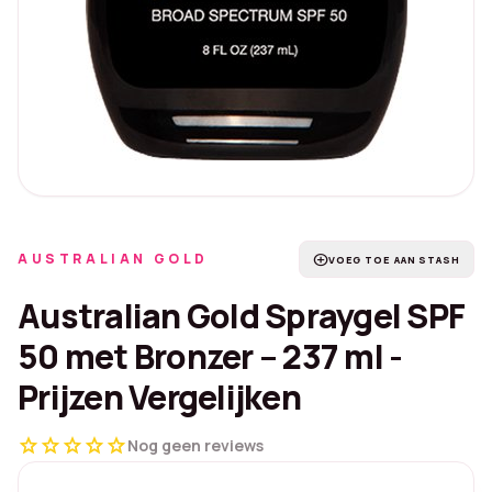
AUSTRALIAN GOLD
add_circle
VOEG TOE AAN STASH
Australian Gold Spraygel SPF
50 met Bronzer – 237 ml -
Prijzen Vergelijken
star
star
star
star
star
Nog geen reviews