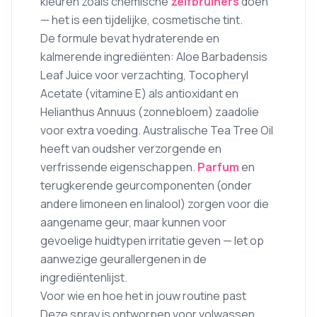
kleuren zoals chemische
zelfbruiners
doen
— het is een tijdelijke, cosmetische tint.
De formule bevat hydraterende en
kalmerende ingrediënten: Aloe Barbadensis
Leaf Juice voor verzachting, Tocopheryl
Acetate (vitamine E) als antioxidant en
Helianthus Annuus (zonnebloem) zaadolie
voor extra voeding. Australische Tea Tree Oil
heeft van oudsher verzorgende en
verfrissende eigenschappen.
Parfum
en
terugkerende geurcomponenten (onder
andere limoneen en linalool) zorgen voor die
aangename geur, maar kunnen voor
gevoelige huidtypen irritatie geven — let op
aanwezige geurallergenen in de
ingrediëntenlijst.
Voor wie en hoe het in jouw routine past
Deze spray is ontworpen voor volwassen