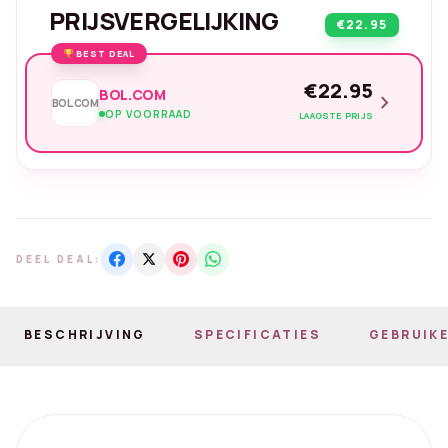
PRIJSVERGELIJKING
€22.95
BEST DEAL
€22.95
BOL.COM
chevron_right
BOL.COM
OP VOORRAAD
LAAGSTE PRIJS
DEEL DEAL:
BESCHRIJVING
SPECIFICATIES
GEBRUIKE