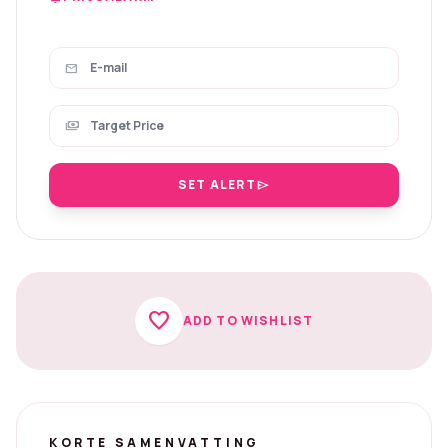
mail
payments
SET ALERT
send
favorite
ADD TO WISHLIST
KORTE SAMENVATTING