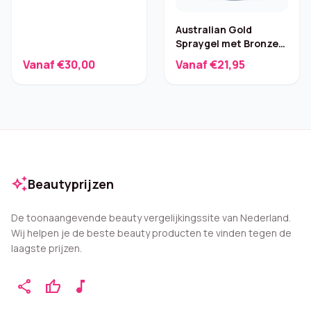
Australian Gold
Spraygel met Bronzer
SPF 15 – 237 ml
Vanaf €30,00
Vanaf €21,95
auto_awesome
Beautyprijzen
De toonaangevende beauty vergelijkingssite van Nederland.
Wij helpen je de beste beauty producten te vinden tegen de
laagste prijzen.
share
thumb_up
music_note