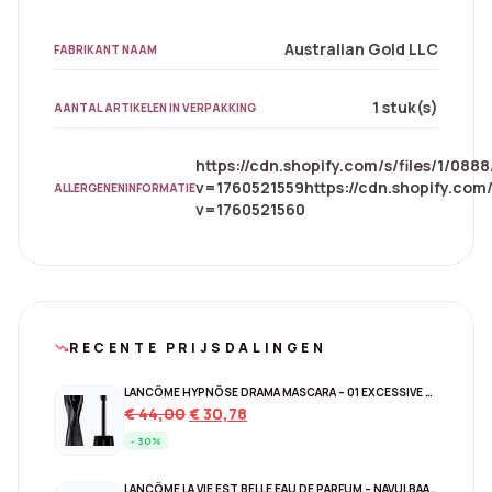
Australian Gold LLC
FABRIKANT NAAM
1 stuk(s)
AANTAL ARTIKELEN IN VERPAKKING
https://cdn.shopify.com/s/files/1/08
v=1760521559https://cdn.shopify.com/
ALLERGENENINFORMATIE
v=1760521560
RECENTE PRIJSDALINGEN
trending_down
LANCÔME HYPNÔSE DRAMA MASCARA – 01 EXCESSIVE BLACK
Original
Current
€
44,00
€
30,78
price
price
- 30%
was:
is:
€ 44,00.
€ 30,78.
LANCÔME LA VIE EST BELLE EAU DE PARFUM – NAVULBAAR 150 ML