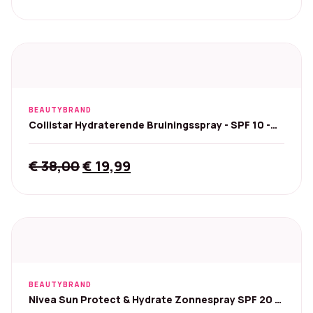
BEAUTYBRAND
Collistar Hydraterende Bruiningsspray - SPF 10 -
200 ml
Original
Current
€
38,00
€
19,99
price
price
was:
is:
€ 38,00.
€ 19,99.
BEAUTYBRAND
Nivea Sun Protect & Hydrate Zonnespray SPF 20 -