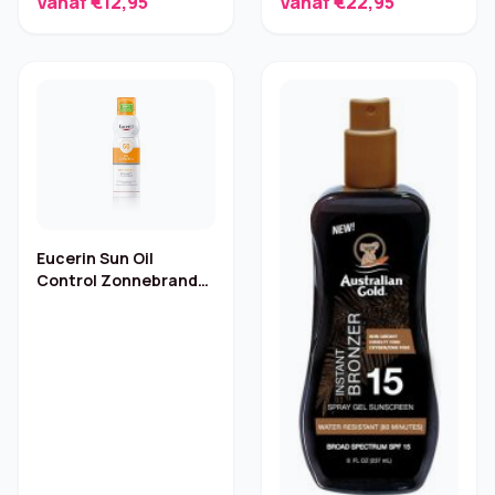
Vanaf €12,95
Vanaf €22,95
Eucerin Sun Oil
Control Zonnebrand
Spray – SPF 50, 200 ml