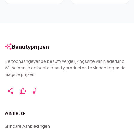
auto_awesome
Beautyprijzen
De toonaangevende beauty vergelijkingssite van Nederland.
Wij helpen je de beste beauty producten te vinden tegen de
laagste prijzen.
share
thumb_up
music_note
WINKELEN
Skincare Aanbiedingen