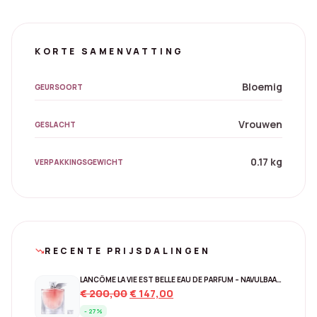
KORTE SAMENVATTING
Bloemig
GEURSOORT
Vrouwen
GESLACHT
0.17 kg
VERPAKKINGSGEWICHT
RECENTE PRIJSDALINGEN
trending_down
LANCÔME LA VIE EST BELLE EAU DE PARFUM – NAVULBAAR 150 ML
Original
Current
€
200,00
€
147,00
price
price
- 27%