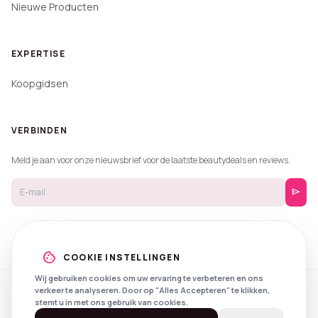
Nieuwe Producten
EXPERTISE
Koopgidsen
VERBINDEN
Meld je aan voor onze nieuwsbrief voor de laatste beautydeals en reviews.
send
cookie
COOKIE INSTELLINGEN
Wij gebruiken cookies om uw ervaring te verbeteren en ons
verkeer te analyseren. Door op "Alles Accepteren" te klikken,
© 2026 Beautyprijzen.
stemt u in met ons gebruik van cookies.
Created with
by
NXS Digital