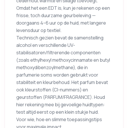
cederhout warmte en sillage toevoegt.
Omdat het een EDT is, kun je rekenen op een
frisse, toch duurzame geurbeleving —
doorgaans 4–6 uur op de huid, met langere
levensduur op textiel.
Technisch gezien bevat de samenstelling
alcohol en verschillende UV-
stabilisatoren/filtrerende componenten
(zoals ethylhexyl methoxycinnamate en butyl
methoxydibenzoylmethane), die in
parfumerie soms worden gebruikt voor
stabiliteit en kleurbehoud. Het parfum bevat
ook kleurstoffen (CI-nummers) en
geurstoffen (PARFUM/FRAGRANCE). Houd
hier rekening mee bij gevoelige huidtypen:
test altijd eerst op een klein stukje huid.
Voor wie, hoe en slimme toepassingstips
voor maximale impact