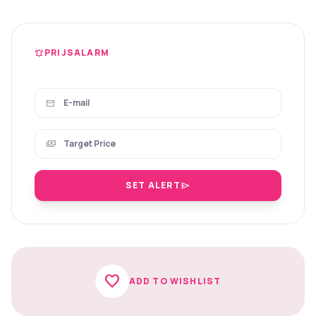
PRIJSALARM
notifications_active
mail
payments
SET ALERT
send
favorite
ADD TO WISHLIST