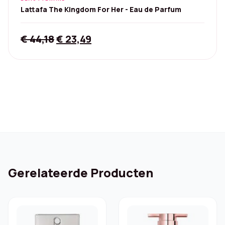
Lattafa The Kingdom For Her - Eau de Parfum
Original
Current
€
44,18
€
23,49
price
price
was:
is:
€ 44,18.
€ 23,49.
Gerelateerde Producten