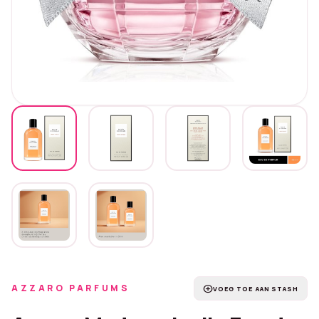
AZZARO PARFUMS
add_circle
VOEG TOE AAN STASH