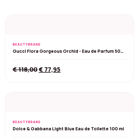
BEAUTYBRAND
Gucci Flora Gorgeous Orchid - Eau de Parfum 50
ml
Original
Current
€
118,00
€
77,95
price
price
was:
is:
€ 118,00.
€ 77,95.
BEAUTYBRAND
Dolce & Gabbana Light Blue Eau de Toilette 100 ml