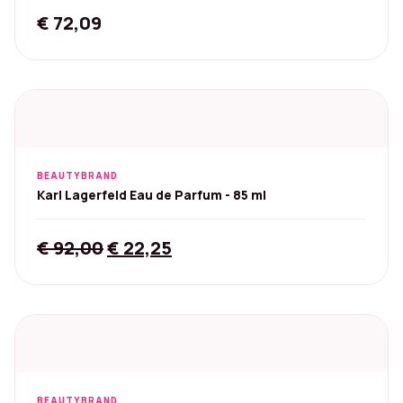
€
72,09
BEAUTYBRAND
Karl Lagerfeld Eau de Parfum - 85 ml
Original
Current
€
92,00
€
22,25
price
price
was:
is:
€ 92,00.
€ 22,25.
BEAUTYBRAND