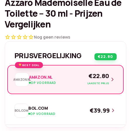
Azzaro Mademoiselle Eau de
Toilette – 30 ml - Prijzen
Vergelijken
star
star
star
star
star
Nog geen reviews
PRIJSVERGELIJKING
€22.80
BEST DEAL
€22.80
AMAZON.NL
chevron_right
AMAZON.NL
OP VOORRAAD
LAAGSTE PRIJS
BOL.COM
€39.99
chevron_right
BOL.COM
OP VOORRAAD