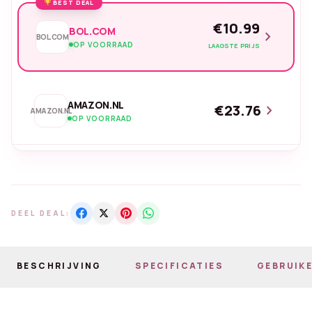
BEST DEAL
€10.99
BOL.COM
chevron_right
BOL.COM
OP VOORRAAD
LAAGSTE PRIJS
AMAZON.NL
€23.76
chevron_right
AMAZON.NL
OP VOORRAAD
DEEL DEAL:
BESCHRIJVING
SPECIFICATIES
GEBRUIKE