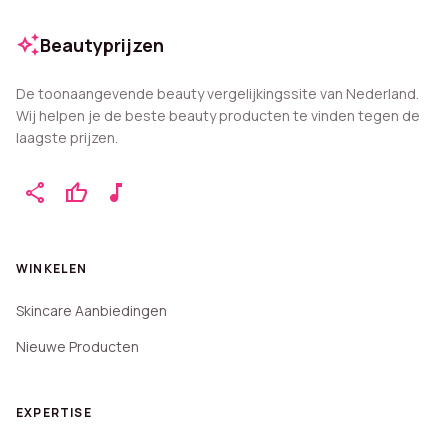
auto_awesome
Beautyprijzen
De toonaangevende beauty vergelijkingssite van Nederland.
Wij helpen je de beste beauty producten te vinden tegen de
laagste prijzen.
share
thumb_up
music_note
WINKELEN
Skincare Aanbiedingen
Nieuwe Producten
EXPERTISE