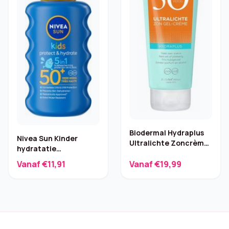
Biodermal Hydraplus
Nivea Sun Kinder
Ultralichte Zoncrème
hydratatie
SPF30 – Hyaluron
zonnespray SPF 50+
Vanaf €11,91
Vanaf €19,99
200 ml