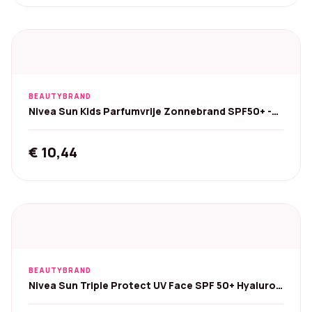
was:
is:
€ 27,99.
€ 15,01.
BEAUTYBRAND
Nivea Sun Kids Parfumvrije Zonnebrand SPF50+ -
100 ml
€
10,44
BEAUTYBRAND
Nivea Sun Triple Protect UV Face SPF 50+ Hyaluron
- 40 ml