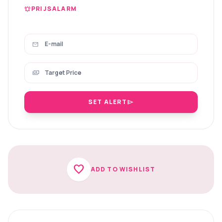
PRIJSALARM
notifications_active
mail
payments
SET ALERT
send
favorite
ADD TO WISHLIST