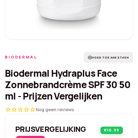
BIODERMAL
add_circle
VOEG TOE AAN STASH
Biodermal Hydraplus Face
Zonnebrandcrème SPF 30 50
ml - Prijzen Vergelijken
star
star
star
star
star
Nog geen reviews
PRIJSVERGELIJKING
€10.99