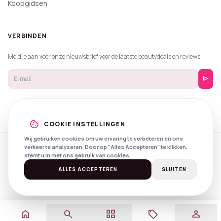
Koopgidsen
VERBINDEN
Meld je aan voor onze nieuwsbrief voor de laatste beautydeals en reviews.
send
cookie
COOKIE INSTELLINGEN
Wij gebruiken cookies om uw ervaring te verbeteren en ons
verkeer te analyseren. Door op "Alles Accepteren" te klikken,
© 2026 Beautyprijzen.
stemt u in met ons gebruik van cookies.
Created with
by
NXS Digital
Spotlights
Privacy
Voorwaarden
ALLES ACCEPTEREN
SLUITEN
home
search
grid_view
local_offer
person