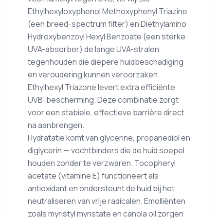
Ethylhexyloxyphenol Methoxyphenyl Triazine
(een breed-spectrum filter) en Diethylamino
Hydroxybenzoyl Hexyl Benzoate (een sterke
UVA-absorber) de lange UVA-stralen
tegenhouden die diepere huidbeschadiging
en veroudering kunnen veroorzaken.
Ethylhexyl Triazone levert extra efficiënte
UVB-bescherming. Deze combinatie zorgt
voor een stabiele, effectieve barrière direct
na aanbrengen.
Hydratatie komt van glycerine, propanediol en
diglycerin — vochtbinders die de huid soepel
houden zonder te verzwaren. Tocopheryl
acetate (vitamine E) functioneert als
antioxidant en ondersteunt de huid bij het
neutraliseren van vrije radicalen. Emolliënten
zoals myristyl myristate en canola oil zorgen