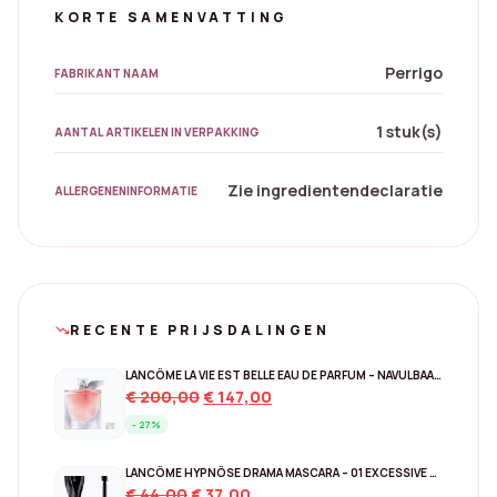
KORTE SAMENVATTING
Perrigo
FABRIKANT NAAM
1 stuk(s)
AANTAL ARTIKELEN IN VERPAKKING
Zie ingredientendeclaratie
ALLERGENENINFORMATIE
RECENTE PRIJSDALINGEN
trending_down
LANCÔME LA VIE EST BELLE EAU DE PARFUM – NAVULBAAR 150 ML
Original
Current
€
200,00
€
147,00
price
price
- 27%
was:
is:
€ 200,00.
€ 147,00.
LANCÔME HYPNÔSE DRAMA MASCARA – 01 EXCESSIVE BLACK
Original
Current
€
44,00
€
37,00