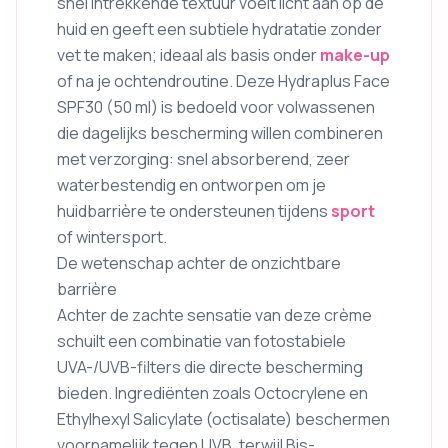
snel intrekkende textuur voelt licht aan op de
huid en geeft een subtiele hydratatie zonder
vet te maken; ideaal als basis onder
make-up
of na je ochtendroutine. Deze Hydraplus Face
SPF30 (50 ml) is bedoeld voor volwassenen
die dagelijks bescherming willen combineren
met verzorging: snel absorberend, zeer
waterbestendig en ontworpen om je
huidbarrière te ondersteunen tijdens
sport
of wintersport.
De wetenschap achter de onzichtbare
barrière
Achter de zachte sensatie van deze crème
schuilt een combinatie van fotostabiele
UVA-/UVB-filters die directe bescherming
bieden. Ingrediënten zoals Octocrylene en
Ethylhexyl Salicylate (octisalate) beschermen
voornamelijk tegen UVB, terwijl Bis-