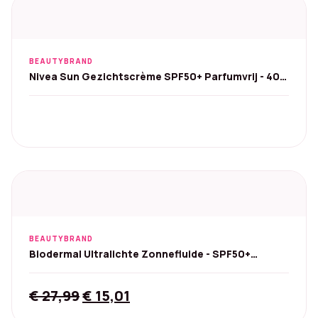
BEAUTYBRAND
Nivea Sun Gezichtscrème SPF50+ Parfumvrij - 40
ml
BEAUTYBRAND
Biodermal Ultralichte Zonnefluide - SPF50+
Hyaluronzuur
Original
Current
€
27,99
€
15,01
price
price