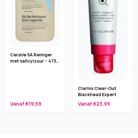
CeraVe SA Reiniger
met salicylzuur – 473
ml
Clarins Clear-Out
Blackhead Expert
Vanaf €19,59
Vanaf €23,99