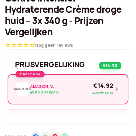
Hydraterende Crème droge
huid – 3x 340 g - Prijzen
Vergelijken
star
star
star
star
star
Nog geen reviews
PRIJSVERGELIJKING
€14.92
BEST DEAL
€14.92
AMAZON.NL
chevron_right
AMAZON.NL
OP VOORRAAD
LAAGSTE PRIJS