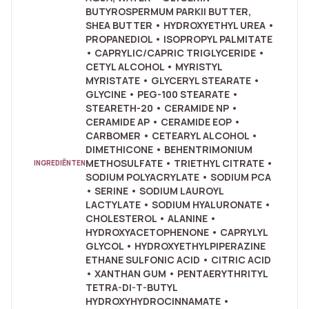
BUTYROSPERMUM PARKII BUTTER,
SHEA BUTTER • HYDROXYETHYL UREA •
PROPANEDIOL • ISOPROPYL PALMITATE
• CAPRYLIC/CAPRIC TRIGLYCERIDE •
CETYL ALCOHOL • MYRISTYL
MYRISTATE • GLYCERYL STEARATE •
GLYCINE • PEG-100 STEARATE •
STEARETH-20 • CERAMIDE NP •
CERAMIDE AP • CERAMIDE EOP •
CARBOMER • CETEARYL ALCOHOL •
DIMETHICONE • BEHENTRIMONIUM
METHOSULFATE • TRIETHYL CITRATE •
INGREDIËNTEN
SODIUM POLYACRYLATE • SODIUM PCA
• SERINE • SODIUM LAUROYL
LACTYLATE • SODIUM HYALURONATE •
CHOLESTEROL • ALANINE •
HYDROXYACETOPHENONE • CAPRYLYL
GLYCOL • HYDROXYETHYLPIPERAZINE
ETHANE SULFONIC ACID • CITRIC ACID
• XANTHAN GUM • PENTAERYTHRITYL
TETRA-DI-T-BUTYL
HYDROXYHYDROCINNAMATE •