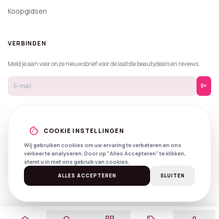
Koopgidsen
VERBINDEN
Meld je aan voor onze nieuwsbrief voor de laatste beautydeals en reviews.
send
cookie
COOKIE INSTELLINGEN
Wij gebruiken cookies om uw ervaring te verbeteren en ons
verkeer te analyseren. Door op "Alles Accepteren" te klikken,
© 2026 Beautyprijzen.
stemt u in met ons gebruik van cookies.
Created with
by
NXS Digital
Spotlights
Privacy
Voorwaarden
ALLES ACCEPTEREN
SLUITEN