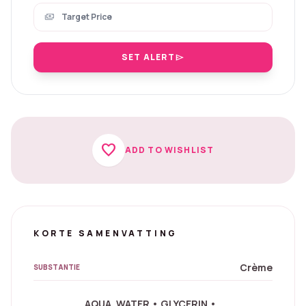
payments
SET ALERT
send
favorite
ADD TO WISHLIST
KORTE SAMENVATTING
Crème
SUBSTANTIE
AQUA, WATER • GLYCERIN •