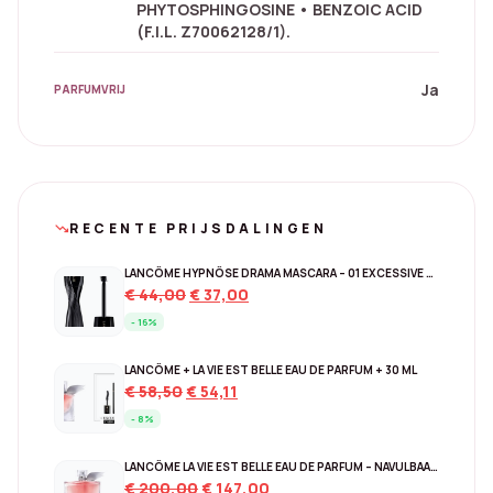
PHYTOSPHINGOSINE • BENZOIC ACID
(F.I.L. Z70062128/1).
Ja
PARFUMVRIJ
RECENTE PRIJSDALINGEN
trending_down
LANCÔME HYPNÔSE DRAMA MASCARA – 01 EXCESSIVE BLACK
Original
Current
€
44,00
€
37,00
price
price
- 16%
was:
is:
€ 44,00.
€ 37,00.
LANCÔME + LA VIE EST BELLE EAU DE PARFUM + 30 ML
Original
Current
€
58,50
€
54,11
price
price
- 8%
was:
is:
€ 58,50.
€ 54,11.
LANCÔME LA VIE EST BELLE EAU DE PARFUM – NAVULBAAR 150 ML
Original
Current
€
200,00
€
147,00