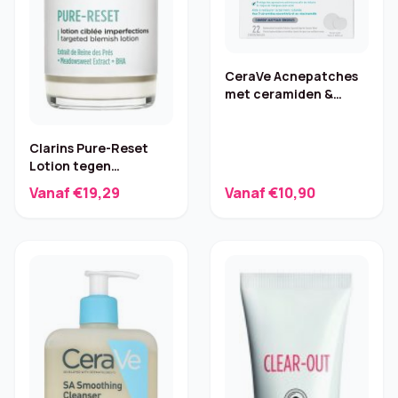
CeraVe Acnepatches
met ceramiden &
niacinamide – 22 stuks
Clarins Pure-Reset
Lotion tegen
onzuiverheden 150 ml
Vanaf €19,29
Vanaf €10,90