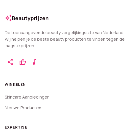
auto_awesome
Beautyprijzen
De toonaangevende beauty vergelijkingssite van Nederland.
Wij helpen je de beste beauty producten te vinden tegen de
laagste prijzen.
share
thumb_up
music_note
WINKELEN
Skincare Aanbiedingen
Nieuwe Producten
EXPERTISE