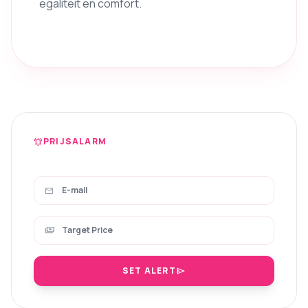
egaliteit en comfort.
PRIJSALARM
notifications_active
mail
payments
SET ALERT
send