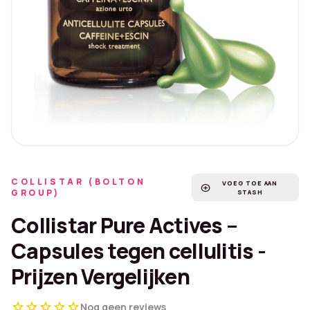
COLLISTAR (BOLTON
VOEG TOE AAN
add_circle
GROUP)
STASH
Collistar Pure Actives –
Capsules tegen cellulitis -
Prijzen Vergelijken
star
star
star
star
star
Nog geen reviews