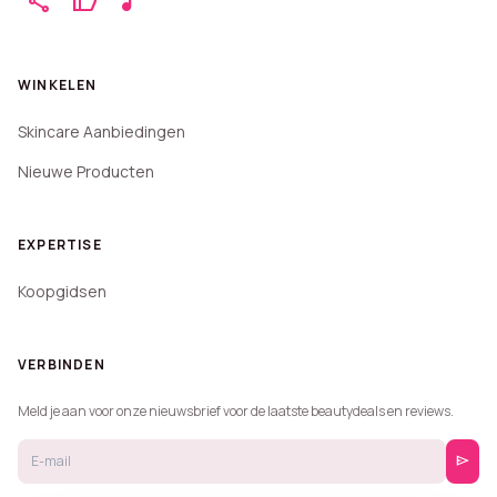
share
thumb_up
music_note
WINKELEN
Skincare Aanbiedingen
Nieuwe Producten
EXPERTISE
Koopgidsen
VERBINDEN
Meld je aan voor onze nieuwsbrief voor de laatste beautydeals en reviews.
send