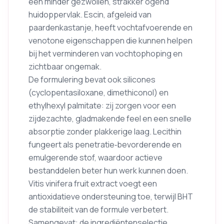
een minder gezwollen, strakker ogend
huidoppervlak. Escin, afgeleid van
paardenkastanje, heeft vochtafvoerende en
venotone eigenschappen die kunnen helpen
bij het verminderen van vochtophoping en
zichtbaar ongemak.
De formulering bevat ook silicones
(cyclopentasiloxane, dimethiconol) en
ethylhexyl palmitate: zij zorgen voor een
zijdezachte, gladmakende feel en een snelle
absorptie zonder plakkerige laag. Lecithin
fungeert als penetratie‑bevorderende en
emulgerende stof, waardoor actieve
bestanddelen beter hun werk kunnen doen.
Vitis vinifera fruit extract voegt een
antioxidatieve ondersteuning toe, terwijl BHT
de stabiliteit van de formule verbetert.
Samengevat: de ingrediëntenselectie