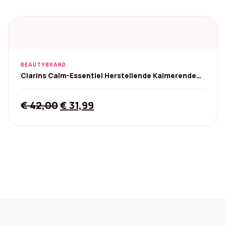
BEAUTYBRAND
Clarins Calm-Essentiel Herstellende Kalmerende
Balsem - 30 ml
Original
Current
€
42,00
€
31,99
price
price
was:
is:
€ 42,00.
€ 31,99.