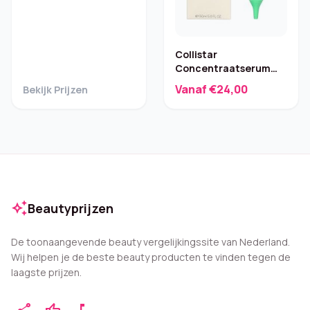
Collistar
Concentraatserum
Tegen Striae – 150 ml
Vanaf €24,00
Bekijk Prijzen
auto_awesome
Beautyprijzen
De toonaangevende beauty vergelijkingssite van Nederland.
Wij helpen je de beste beauty producten te vinden tegen de
laagste prijzen.