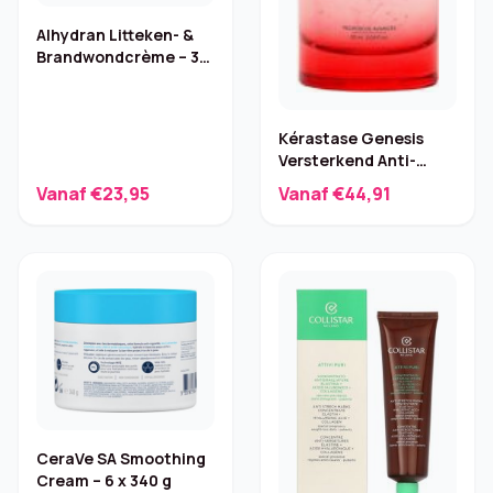
Alhydran Litteken- &
Brandwondcrème – 30
ml
Kérastase Genesis
Versterkend Anti-
haaruitval Serum – 90
Vanaf €23,95
Vanaf €44,91
ml
CeraVe SA Smoothing
Cream – 6 x 340 g