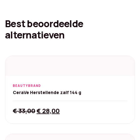
Best beoordeelde
alternatieven
BEAUTYBRAND
CeraVe Herstellende zalf 144 g
Original
Current
€
33,00
€
28,00
price
price
was:
is:
€ 33,00.
€ 28,00.