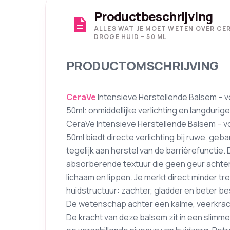
Productbeschrijving
description
ALLES WAT JE MOET WETEN OVER CE
DROGE HUID – 50 ML
PRODUCTOMSCHRIJVING
CeraVe
Intensieve Herstellende Balsem – v
50ml: onmiddellijke verlichting en langduri
CeraVe Intensieve Herstellende Balsem – v
50ml biedt directe verlichting bij ruwe, ge
tegelijk aan herstel van de barrièrefunctie.
absorberende textuur die geen geur achter
lichaam en lippen. Je merkt direct minder tr
huidstructuur: zachter, gladder en beter be
De wetenschap achter een kalme, veerkrac
De kracht van deze balsem zit in een slim