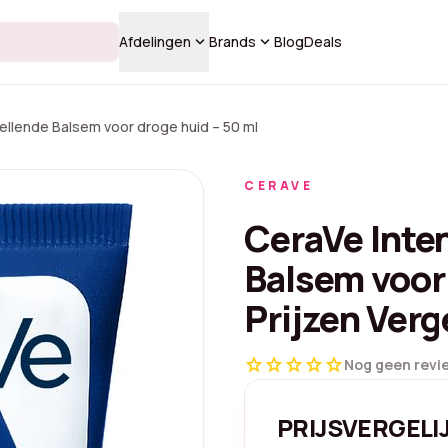
keyboard_arrow_down
keyboard_arrow_down
Afdelingen
Brands
Blog
Deals
ellende Balsem voor droge huid – 50 ml
CERAVE
CeraVe Inte
Balsem voor 
Prijzen Verg
star
star
star
star
star
Nog geen revi
PRIJSVERGELI