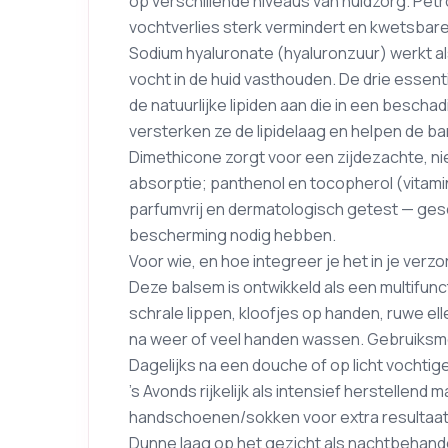
op verschillende niveaus van huidzorg. Petr
vochtverlies sterk vermindert en kwetsbar
Sodium hyaluronate (hyaluronzuur) werkt al
vocht in de huid vasthouden. De drie essent
de natuurlijke lipiden aan die in een besch
versterken ze de lipidelaag en helpen de bar
Dimethicone zorgt voor een zijdezachte, nie
absorptie; panthenol en tocopherol (vitami
parfumvrij en dermatologisch getest — gesch
bescherming nodig hebben.
Voor wie, en hoe integreer je het in je verz
Deze balsem is ontwikkeld als een multifun
schrale lippen, kloofjes op handen, ruwe e
na weer of veel handen wassen. Gebruiks
Dagelijks na een douche of op licht vochtig
’s Avonds rijkelijk als intensief herstellen
handschoenen/sokken voor extra resultaat
Dunne laag op het gezicht als nachtbehandel