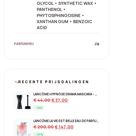
GLYCOL • SYNTHETIC WAX •
PANTHENOL •
PHYTOSPHINGOSINE •
XANTHAN GUM • BENZOIC
ACID
Ja
PARFUMVRIJ
RECENTE PRIJSDALINGEN
trending_down
LANCÔME HYPNÔSE DRAMA MASCARA – 01 EXCESSIVE BLACK
Original
Current
€
44,00
€
37,00
price
price
- 16%
was:
is:
€ 44,00.
€ 37,00.
LANCÔME LA VIE EST BELLE EAU DE PARFUM – NAVULBAAR 150 ML
Original
Current
€
200,00
€
147,00
price
price
- 27%