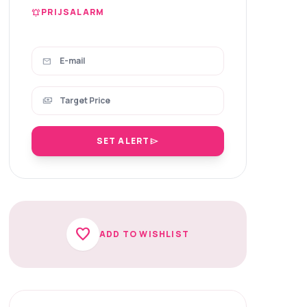
PRIJSALARM
notifications_active
mail
payments
SET ALERT
send
favorite
ADD TO WISHLIST