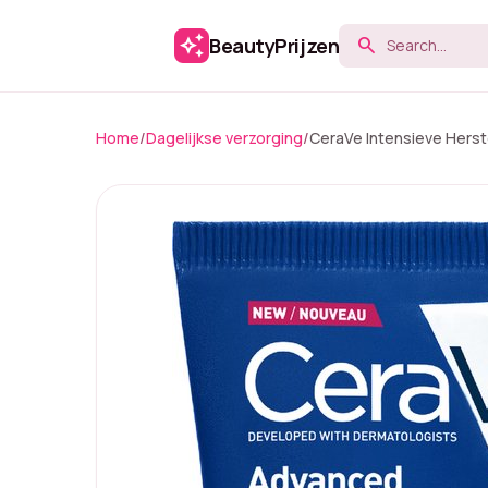
auto_awesome
BeautyPrijzen
search
Home
/
Dagelijkse verzorging
/
CeraVe Intensieve Herst