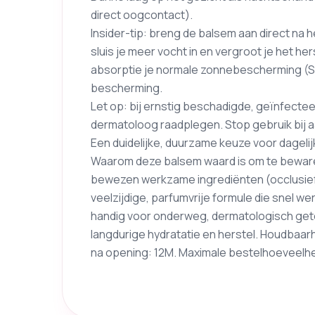
direct oogcontact).
Insider-tip: breng de balsem aan direct na he
sluis je meer vocht in en vergroot je het he
absorptie je normale zonnebescherming (S
bescherming.
Let op: bij ernstig beschadigde, geïnfectee
dermatoloog raadplegen. Stop gebruik bij aa
Een duidelijke, duurzame keuze voor dagelij
Waarom deze balsem waard is om te bewaren
bewezen werkzame ingrediënten (occlusief
veelzijdige, parfumvrije formule die snel we
handig voor onderweg, dermatologisch gete
langdurige hydratatie en herstel. Houdbaar
na opening: 12M. Maximale bestelhoeveelhei