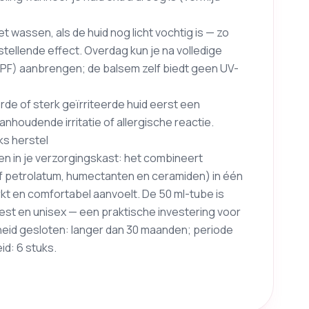
t wassen, als de huid nog licht vochtig is — zo
rstellende effect. Overdag kun je na volledige
PF) aanbrengen; de balsem zelf biedt geen UV-
rde of sterk geïrriteerde huid eerst een
nhoudende irritatie of allergische reactie.
ks herstel
 in je verzorgingskast: het combineert
 petrolatum, humectanten en ceramiden) in één
rkt en comfortabel aanvoelt. De 50 ml-tube is
st en unisex — een praktische investering voor
heid gesloten: langer dan 30 maanden; periode
d: 6 stuks.