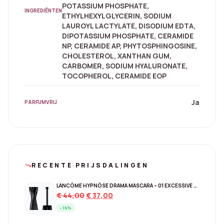
POTASSIUM PHOSPHATE,
INGREDIËNTEN
ETHYLHEXYLGLYCERIN, SODIUM
LAUROYL LACTYLATE, DISODIUM EDTA,
DIPOTASSIUM PHOSPHATE, CERAMIDE
NP, CERAMIDE AP, PHYTOSPHINGOSINE,
CHOLESTEROL, XANTHAN GUM,
CARBOMER, SODIUM HYALURONATE,
TOCOPHEROL, CERAMIDE EOP
Ja
PARFUMVRIJ
RECENTE PRIJSDALINGEN
trending_down
LANCÔME HYPNÔSE DRAMA MASCARA – 01 EXCESSIVE BLACK
Original
Current
€
44,00
€
37,00
price
price
- 16%
was:
is: