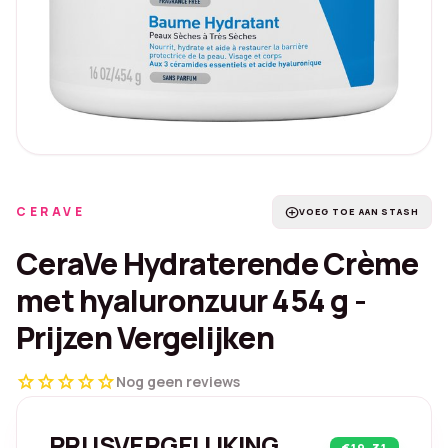
CERAVE
add_circle
VOEG TOE AAN STASH
CeraVe Hydraterende Crème
met hyaluronzuur 454 g -
Prijzen Vergelijken
star
star
star
star
star
Nog geen reviews
PRIJSVERGELIJKING