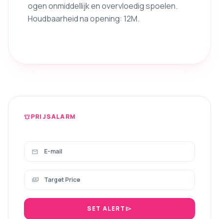
ogen onmiddellijk en overvloedig spoelen.
Houdbaarheid na opening: 12M.
PRIJSALARM
notifications_active
mail
payments
SET ALERT
send