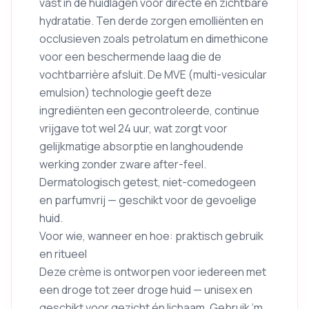
vast in de huidlagen voor directe en zichtbare
hydratatie. Ten derde zorgen emolliënten en
occlusieven zoals petrolatum en dimethicone
voor een beschermende laag die de
vochtbarrière afsluit. De MVE (multi-vesicular
emulsion) technologie geeft deze
ingrediënten een gecontroleerde, continue
vrijgave tot wel 24 uur, wat zorgt voor
gelijkmatige absorptie en langhoudende
werking zonder zware after-feel.
Dermatologisch getest, niet-comedogeen
en parfumvrij — geschikt voor de gevoelige
huid.
Voor wie, wanneer en hoe: praktisch gebruik
en ritueel
Deze crème is ontworpen voor iedereen met
een droge tot zeer droge huid — unisex en
geschikt voor gezicht én lichaam. Gebruik ‘m