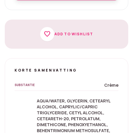
favorite
ADD TO WISHLIST
KORTE SAMENVATTING
Crème
SUBSTANTIE
AQUA/WATER, GLYCERIN, CETEARYL
ALCOHOL, CAPRYLIC/CAPRIC
TRIGLYCERIDE, CETYL ALCOHOL,
CETEARETH-20, PETROLATUM,
DIMETHICONE, PHENOXYETHANOL,
BEHENTRIMONIUM METHOSULFATE,