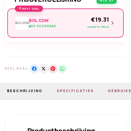
€19.31
BEST DEAL
€19.31
BOL.COM
chevron_right
BOL.COM
OP VOORRAAD
LAAGSTE PRIJS
DEEL DEAL:
BESCHRIJVING
SPECIFICATIES
GEBRUIKE
Productbeschrijving