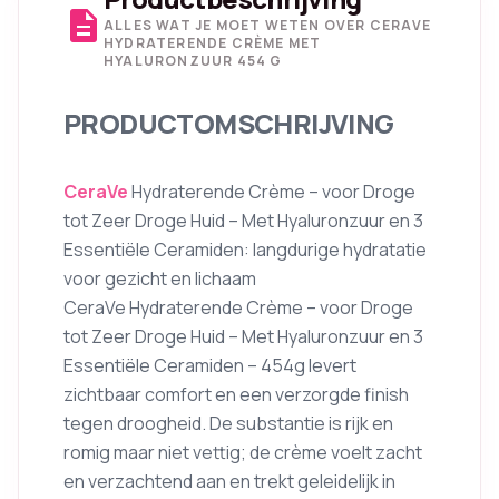
description
ALLES WAT JE MOET WETEN OVER CERAVE
HYDRATERENDE CRÈME MET
HYALURONZUUR 454 G
PRODUCTOMSCHRIJVING
CeraVe
Hydraterende Crème – voor Droge
tot Zeer Droge Huid – Met Hyaluronzuur en 3
Essentiële Ceramiden: langdurige hydratatie
voor gezicht en lichaam
CeraVe Hydraterende Crème – voor Droge
tot Zeer Droge Huid – Met Hyaluronzuur en 3
Essentiële Ceramiden – 454g levert
zichtbaar comfort en een verzorgde finish
tegen droogheid. De substantie is rijk en
romig maar niet vettig; de crème voelt zacht
en verzachtend aan en trekt geleidelijk in