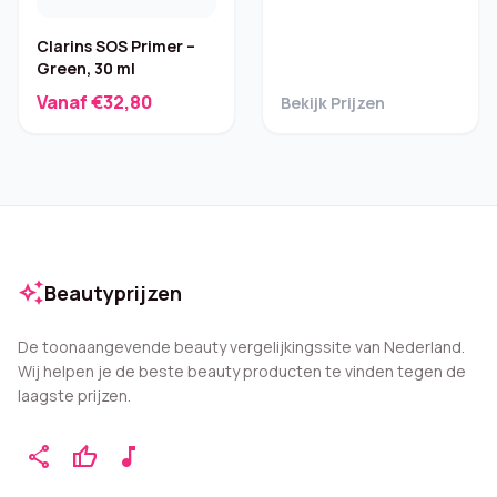
Clarins SOS Primer –
Green, 30 ml
Vanaf €32,80
Bekijk Prijzen
auto_awesome
Beautyprijzen
De toonaangevende beauty vergelijkingssite van Nederland.
Wij helpen je de beste beauty producten te vinden tegen de
laagste prijzen.
share
thumb_up
music_note