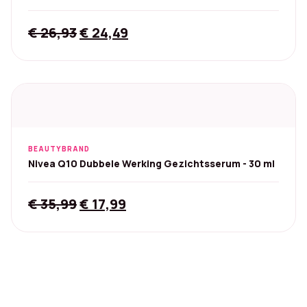
Original
Current
€
26,93
€
24,49
price
price
was:
is:
€ 26,93.
€ 24,49.
BEAUTYBRAND
Nivea Q10 Dubbele Werking Gezichtsserum - 30 ml
Original
Current
€
35,99
€
17,99
price
price
was:
is:
€ 35,99.
€ 17,99.