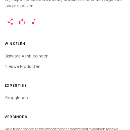
laagste prijzen.
share
thumb_up
music_note
WINKELEN
Skincare Aanbiedingen
Nieuwe Producten
EXPERTISE
Koopgidsen
VERBINDEN
Meld je aan voor onze nieuwsbrief voor de laatste beautydeals en reviews.