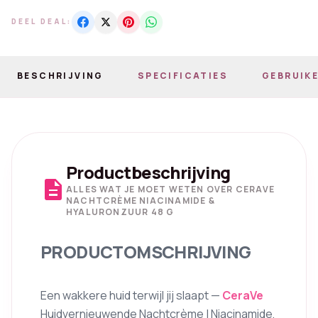
DEEL DEAL:
BESCHRIJVING
SPECIFICATIES
GEBRUIKE
Productbeschrijving
description
ALLES WAT JE MOET WETEN OVER CERAVE
NACHTCRÈME NIACINAMIDE &
HYALURONZUUR 48 G
PRODUCTOMSCHRIJVING
Een wakkere huid terwijl jij slaapt —
CeraVe
Huidvernieuwende Nachtcrème | Niacinamide,