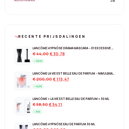
Ja
ALCOHOLVRIJ
RECENTE PRIJSDALINGEN
trending_down
LANCÔME HYPNÔSE DRAMA MASCARA – 01 EXCESSIVE BLACK
Original
Current
€
44,00
€
30,78
price
price
- 30%
was:
is:
€ 44,00.
€ 30,78.
LANCÔME LA VIE EST BELLE EAU DE PARFUM – NAVULBAAR 150 ML
Original
Current
€
200,00
€
115,47
price
price
- 42%
was:
is:
€ 200,00.
€ 115,47.
LANCÔME + LA VIE EST BELLE EAU DE PARFUM + 30 ML
Original
Current
€
58,50
€
54,11
price
price
- 8%
was:
is:
€ 58,50.
€ 54,11.
LANCÔME HYPNÔSE EAU DE PARFUM 30 ML