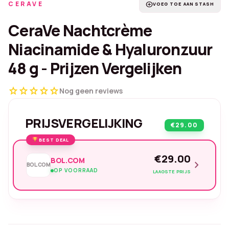
CERAVE
add_circle
VOEG TOE AAN STASH
CeraVe Nachtcrème
Niacinamide & Hyaluronzuur
48 g - Prijzen Vergelijken
star
star
star
star
star
Nog geen reviews
PRIJSVERGELIJKING
€29.00
BEST DEAL
€29.00
BOL.COM
chevron_right
BOL.COM
OP VOORRAAD
LAAGSTE PRIJS