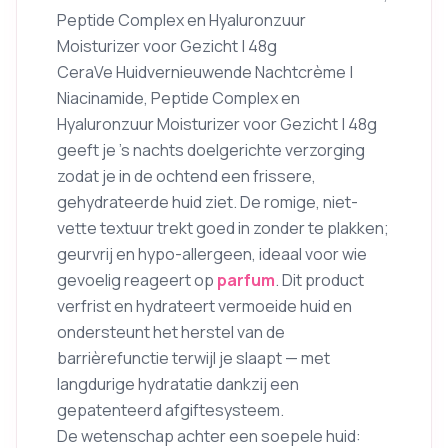
Peptide Complex en Hyaluronzuur
Moisturizer voor Gezicht | 48g
CeraVe Huidvernieuwende Nachtcrème |
Niacinamide, Peptide Complex en
Hyaluronzuur Moisturizer voor Gezicht | 48g
geeft je ’s nachts doelgerichte verzorging
zodat je in de ochtend een frissere,
gehydrateerde huid ziet. De romige, niet-
vette textuur trekt goed in zonder te plakken;
geurvrij en hypo-allergeen, ideaal voor wie
gevoelig reageert op
parfum
. Dit product
verfrist en hydrateert vermoeide huid en
ondersteunt het herstel van de
barrièrefunctie terwijl je slaapt — met
langdurige hydratatie dankzij een
gepatenteerd afgiftesysteem.
De wetenschap achter een soepele huid: