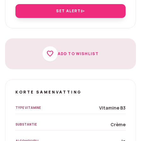
SET ALERT
send
favorite
ADD TO WISHLIST
KORTE SAMENVATTING
Vitamine B3
TYPE VITAMINE
Crème
SUBSTANTIE