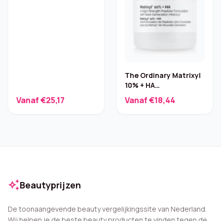
The Ordinary Matrixyl
10% + HA
Gezichtsserum – 30 ml
Vanaf €25,17
Vanaf €18,44
auto_awesome
Beautyprijzen
De toonaangevende beauty vergelijkingssite van Nederland.
Wij helpen je de beste beauty producten te vinden tegen de