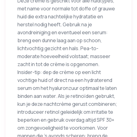
Deze crème is geschikt voor alle huidtypes,
met name voor normale tot doffe of grauwe
huid die extra nachtelijke hydratatie en
herstel nodig heeft. Gebruik na je
avondreiniging en eventueel een serum:
breng een dunne laag aan op schoon,
lichtvochtig gezicht en hals. Pea-to-
moderate hoeveelheid volstaat; masseer
zacht in tot de crème is opgenomen.
Insider-tip: dep de crème op een licht
vochtige huid of direct na een hydraterend
serum om het hyaluronzuur optimaal te laten
binden aan water. Als je retinoïden gebruikt,
kun je deze nachtcrème gerust combineren;
introduceer retinol geleidelijk om irritatie te
beperken en gebruik overdag altijd SPF 30+
om zongevoeligheid te voorkomen. Voor
mannen die ’s avonds scheren: breng de