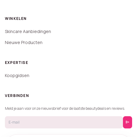
WINKELEN
Skincare Aanbiedingen
Nieuwe Producten
EXPERTISE
Koopgidsen
VERBINDEN
Meld je aan voor onze nieuwsbrief voor de laatste beautydeals en reviews.
send