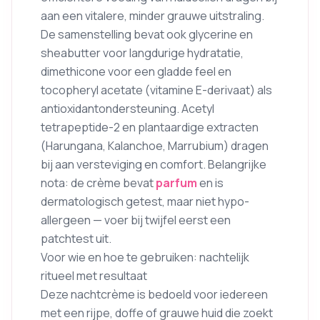
aan een vitalere, minder grauwe uitstraling.
De samenstelling bevat ook glycerine en
sheabutter voor langdurige hydratatie,
dimethicone voor een gladde feel en
tocopheryl acetate (vitamine E-derivaat) als
antioxidantondersteuning. Acetyl
tetrapeptide-2 en plantaardige extracten
(Harungana, Kalanchoe, Marrubium) dragen
bij aan versteviging en comfort. Belangrijke
nota: de crème bevat
parfum
en is
dermatologisch getest, maar niet hypo-
allergeen — voer bij twijfel eerst een
patchtest uit.
Voor wie en hoe te gebruiken: nachtelijk
ritueel met resultaat
Deze nachtcrème is bedoeld voor iedereen
met een rijpe, doffe of grauwe huid die zoekt