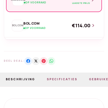
OP VOORRAAD
LAAGSTE PRIJS
BOL.COM
€114.00
chevron_right
BOL.COM
OP VOORRAAD
DEEL DEAL:
BESCHRIJVING
SPECIFICATIES
GEBRUIKE