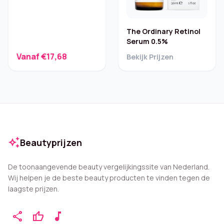
The Ordinary Retinol
Serum 0.5%
Vanaf €17,68
Bekijk Prijzen
auto_awesome
Beautyprijzen
De toonaangevende beauty vergelijkingssite van Nederland.
Wij helpen je de beste beauty producten te vinden tegen de
laagste prijzen.
share
thumb_up
music_note