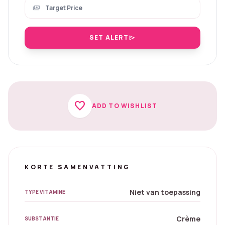
payments
SET ALERT
send
favorite
ADD TO WISHLIST
KORTE SAMENVATTING
Niet van toepassing
TYPE VITAMINE
Crème
SUBSTANTIE