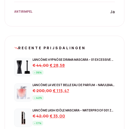
Ja
ANTIRIMPEL
RECENTE PRIJSDALINGEN
trending_down
LANCÔME HYPNÔSE DRAMA MASCARA – 01 EXCESSIVE BLACK
Original
Current
€
44,00
€
28,58
price
price
- 35%
was:
is:
€ 44,00.
€ 28,58.
LANCÔME LA VIE EST BELLE EAU DE PARFUM – NAVULBAAR 150 ML
Original
Current
€
200,00
€
115,47
price
price
- 42%
was:
is:
€ 200,00.
€ 115,47.
LANCÔME LASH IDÔLE MASCARA – WATERPROOF 001 ZWART
Original
Current
€
42,00
€
35,00
price
price
- 17%
was:
is: