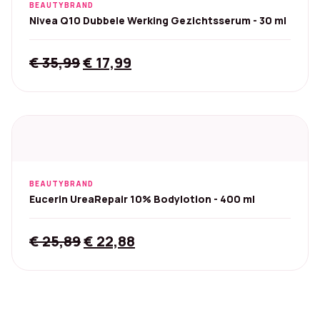
BEAUTYBRAND
Nivea Q10 Dubbele Werking Gezichtsserum - 30 ml
Original
Current
€
35,99
€
17,99
price
price
was:
is:
€ 35,99.
€ 17,99.
BEAUTYBRAND
Eucerin UreaRepair 10% Bodylotion - 400 ml
Original
Current
€
25,89
€
22,88
price
price
was:
is:
€ 25,89.
€ 22,88.