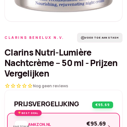
CLARINS BENELUX N.V.
add_circle
VOEG TOE AAN STASH
Clarins Nutri-Lumière
Nachtcrème – 50 ml - Prijzen
Vergelijken
star
star
star
star
star
Nog geen reviews
PRIJSVERGELIJKING
€95.69
BEST DEAL
€95.69
AMAZON.NL
chevron_right
AMAZON.NL