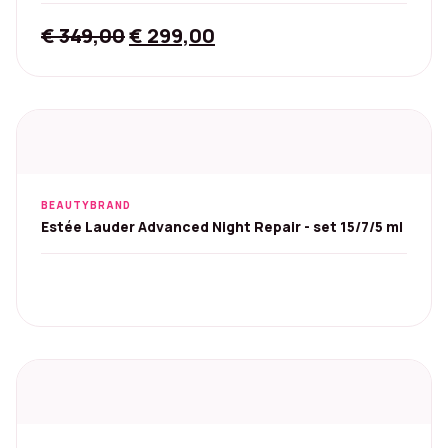
Original
Current
€
349,00
€
299,00
price
price
was:
is:
€ 349,00.
€ 299,00.
BEAUTYBRAND
Estée Lauder Advanced Night Repair - set 15/7/5 ml