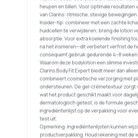
heupen en billen. Voor optimale resultaten
van Clarins: ritmische, stevige bewegingen 
Insider-tip: combineer met een zachte lic
huidcellen te verwijderen; breng de lotion v
absorptie. Voor extra koelende finishing to
na het insmeren—dit verbetert verfrist de 
consequent gebruik gedurende 4–8 weken o
Waarom deze bodylotion een slimme invester
Clarins Body Fit Expert biedt meer dan alleen
combineert cosmetische verzorging met pla
ondersteunen. De gel-crèmetextuur zorgt vo
wat het product geschikt maakt voor dagelijk
dermatologisch getest, is de formule geschik
ingrediëntenlijst op de verpakking voor eve
test uit.
Opmerking: ingrediëntenlijsten kunnen wijzig
productverpakking. Houd rekening met de w