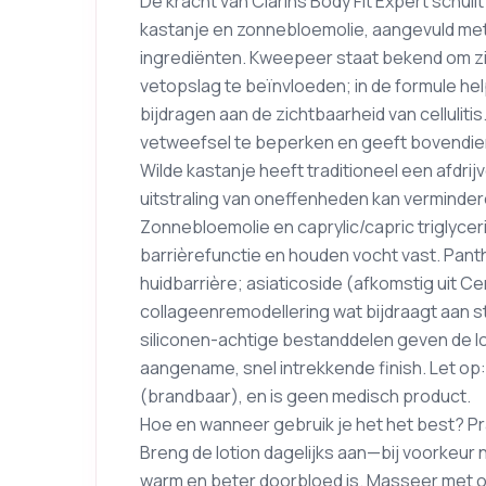
De kracht van Clarins Body Fit Expert schuil
kastanje en zonnebloemolie, aangevuld m
ingrediënten. Kweepeer staat bekend om z
vetopslag te beïnvloeden; in de formule help
bijdragen aan de zichtbaarheid van celluliti
vetweefsel te beperken en geeft bovendien
Wilde kastanje heeft traditioneel een afdr
uitstraling van oneffenheden kan verminder
Zonnebloemolie en caprylic/capric triglyceri
barrièrefunctie en houden vocht vast. Pant
huidbarrière; asiaticoside (afkomstig uit C
collageenremodellering wat bijdraagt aan 
siliconen-achtige bestanddelen geven de l
aangename, snel intrekkende finish. Let op
(brandbaar), en is geen medisch product.
Hoe en wanneer gebruik je het het best? Pra
Breng de lotion dagelijks aan—bij voorkeur
warm en beter doorbloed is. Masseer met o