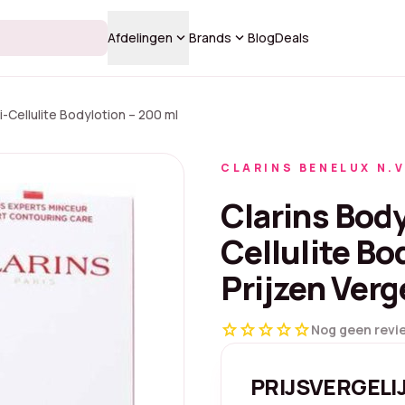
keyboard_arrow_down
keyboard_arrow_down
Afdelingen
Brands
Blog
Deals
i-Cellulite Bodylotion – 200 ml
CLARINS BENELUX N.V
Clarins Body
Cellulite Bo
Prijzen Verg
star
star
star
star
star
Nog geen revi
PRIJSVERGELI