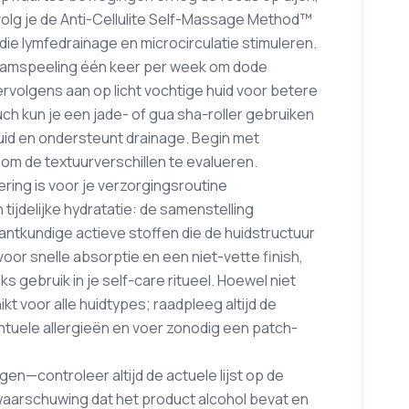
 volg je de Anti-Cellulite Self-Massage Method™
die lymfedrainage en microcirculatie stimuleren.
haamspeeling één keer per week om dode
ervolgens aan op licht vochtige huid voor betere
uch kun je een jade- of gua sha-roller gebruiken
huid en ondersteunt drainage. Begin met
m de textuurverschillen te evalueren.
ing is voor je verzorgingsroutine
 tijdelijke hydratatie: de samenstelling
ntkundige actieve stoffen die de huidstructuur
or snelle absorptie en een niet-vette finish,
s gebruik in je self-care ritueel. Hoewel niet
t voor alle huidtypes; raadpleeg altijd de
ntuele allergieën en voer zonodig een patch-
en—controleer altijd de actuele lijst op de
aarschuwing dat het product alcohol bevat en