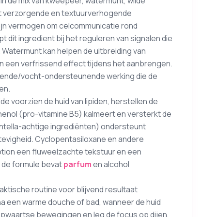
t in de mix van kweepeer, watermunt, wilde
et verzorgende en textuurverhogende
ijn vermogen om celcommunicatie rond
t dit ingredient bij het reguleren van signalen die
s. Watermunt kan helpen de uitbreiding van
 een verfrissend effect tijdens het aanbrengen.
ijvende/vocht-ondersteunende werking die de
en.
de voorzien de huid van lipiden, herstellen de
henol (pro-vitamine B5) kalmeert en versterkt de
entella-achtige ingrediënten) ondersteunt
stevigheid. Cyclopentasiloxane en andere
otion een fluweelzachte tekstuur en een
: de formule bevat
parfum
en alcohol
ktische routine voor blijvend resultaat
 na een warme douche of bad, wanneer de huid
pwaartse bewegingen en leg de focus op dijen,