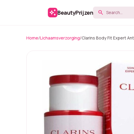
auto_awesome
BeautyPrijzen
search
Home
/
Lichaamsverzorging
/
Clarins Body Fit Expert Ant