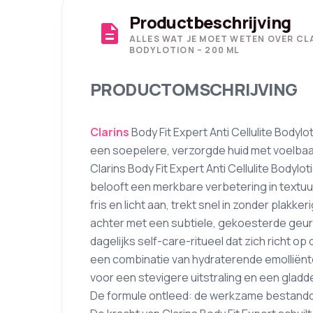
Productbeschrijving
description
ALLES WAT JE MOET WETEN OVER CLA
BODYLOTION – 200 ML
PRODUCTOMSCHRIJVING
Clarins
Body Fit Expert Anti Cellulite Bodylo
een soepelere, verzorgde huid met voelbaar
Clarins Body Fit Expert Anti Cellulite Bodylo
belooft een merkbare verbetering in textuu
fris en licht aan, trekt snel in zonder plakk
achter met een subtiele, gekoesterde geur (
dagelijks self-care-ritueel dat zich richt op
een combinatie van hydraterende emolliën
voor een stevigere uitstraling en een gladd
De formule ontleed: de werkzame bestandd