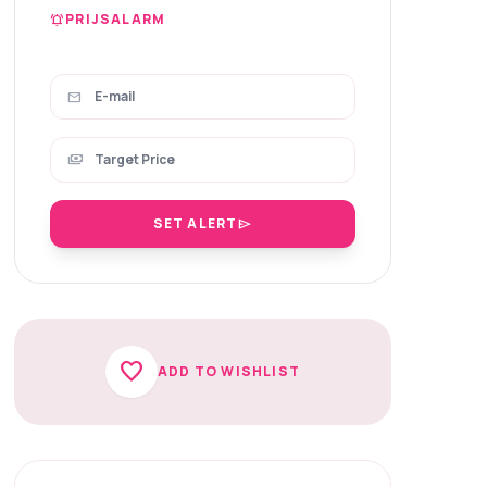
PRIJSALARM
notifications_active
mail
payments
SET ALERT
send
favorite
ADD TO WISHLIST