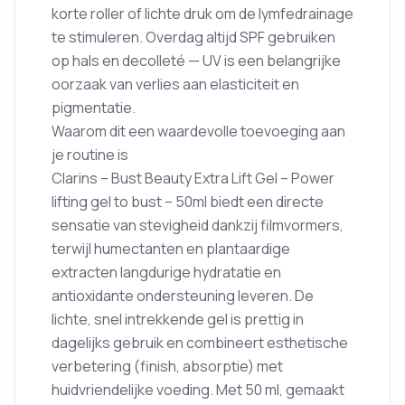
korte roller of lichte druk om de lymfedrainage
te stimuleren. Overdag altijd SPF gebruiken
op hals en decolleté — UV is een belangrijke
oorzaak van verlies aan elasticiteit en
pigmentatie.
Waarom dit een waardevolle toevoeging aan
je routine is
Clarins – Bust Beauty Extra Lift Gel – Power
lifting gel to bust – 50ml biedt een directe
sensatie van stevigheid dankzij filmvormers,
terwijl humectanten en plantaardige
extracten langdurige hydratatie en
antioxidante ondersteuning leveren. De
lichte, snel intrekkende gel is prettig in
dagelijks gebruik en combineert esthetische
verbetering (finish, absorptie) met
huidvriendelijke voeding. Met 50 ml, gemaakt