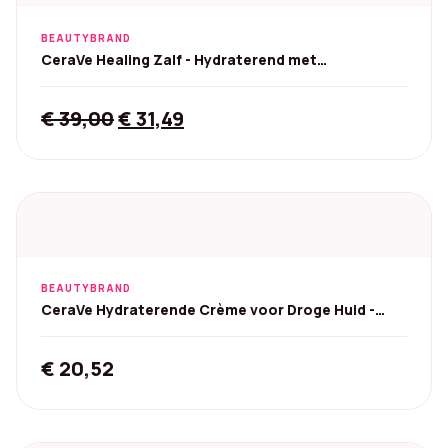
BEAUTYBRAND
CeraVe Healing Zalf - Hydraterend met
Hyaluronzuur 340 g
Original
Current
€
39,00
€
31,49
price
price
was:
is:
€ 39,00.
€ 31,49.
BEAUTYBRAND
CeraVe Hydraterende Crème voor Droge Huid -
Pomp 454 g
€
20,52