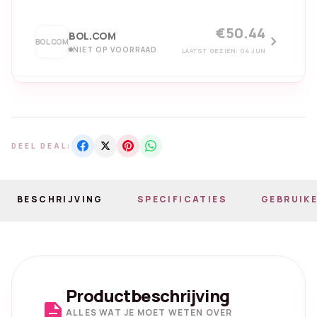
€50.44
BOL.COM
chevron_right
BOL.COM
NIET OP VOORRAAD
LAATST GEZIEN: 04 JUN
DEEL DEAL:
BESCHRIJVING
SPECIFICATIES
GEBRUIKE
Productbeschrijving
description
ALLES WAT JE MOET WETEN OVER