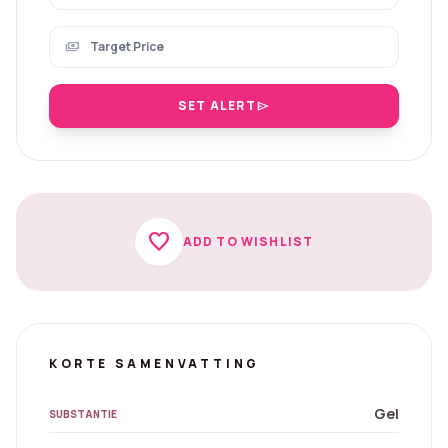
payments
SET ALERT
send
favorite
ADD TO WISHLIST
KORTE SAMENVATTING
Gel
SUBSTANTIE