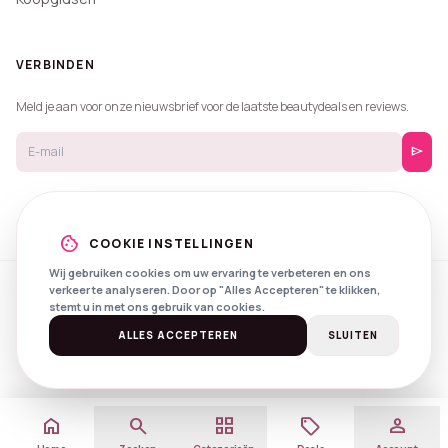
VERBINDEN
Meld je aan voor onze nieuwsbrief voor de laatste beautydeals en reviews.
send
cookie
COOKIE INSTELLINGEN
Wij gebruiken cookies om uw ervaring te verbeteren en ons
verkeer te analyseren. Door op "Alles Accepteren" te klikken,
© 2026 Beautyprijzen.
stemt u in met ons gebruik van cookies.
Created with
by
NXS Digital
Spotlights
Privacy
Voorwaarden
ALLES ACCEPTEREN
SLUITEN
home
search
grid_view
local_offer
person