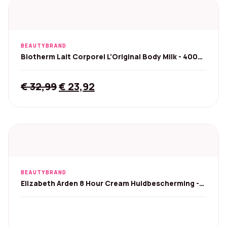
BEAUTYBRAND
Biotherm Lait Corporel L'Original Body Milk - 400
ml
Original
Current
€
32,99
€
23,92
price
price
was:
is:
€ 32,99.
€ 23,92.
BEAUTYBRAND
Elizabeth Arden 8 Hour Cream Huidbescherming -
50 ml