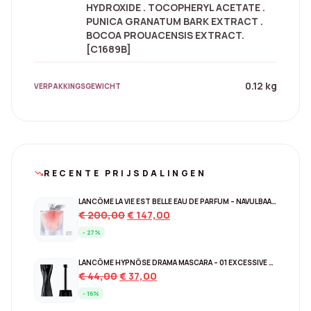
HYDROXIDE . TOCOPHERYL ACETATE .
PUNICA GRANATUM BARK EXTRACT .
BOCOA PROUACENSIS EXTRACT.
[C1689B]
0.12 kg
VERPAKKINGSGEWICHT
RECENTE PRIJSDALINGEN
trending_down
LANCÔME LA VIE EST BELLE EAU DE PARFUM – NAVULBAAR 150 ML
Original
Current
€
200,00
€
147,00
price
price
- 27%
was:
is:
€ 200,00.
€ 147,00.
LANCÔME HYPNÔSE DRAMA MASCARA – 01 EXCESSIVE BLACK
Original
Current
€
44,00
€
37,00
price
price
- 16%
was:
is: