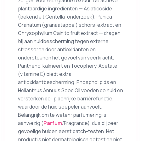
zorgen voor een gladde textuur. De actieve
plantaardige ingrediënten — Asiaticoside
(bekend uit Centella-onderzoek), Punica
Granatum (granaatappel) schors-extract en
Chrysophyllum Cainito fruit extract — dragen
bij aan huidbescherming tegen externe
stressoren door antioxidanten en
ondersteunen het gevoel van veerkracht.
Panthenol kalmeert en Tocopheryl Acetate
(vitamine E) biedt extra
antioxidantbescherming. Phospholipids en
Helianthus Annuus Seed Oil voeden de huid en
versterken de lipidenrijke barrièrefunctie,
waardoor de huid soepeler aanvoelt.
Belangrijk om te weten: parfumering is
aanwezig (
Parfum
/Fragrance), dus bij zeer
gevoelige huiden eerst patch-testen. Het
product is niet dermatologisch getest en niet