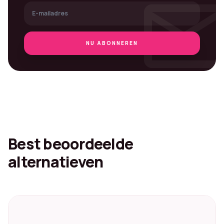
mai
NU ABONNEREN
Best beoordeelde
alternatieven