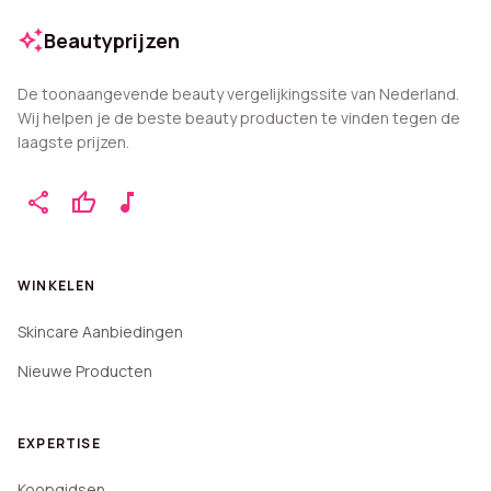
auto_awesome
Beautyprijzen
De toonaangevende beauty vergelijkingssite van Nederland.
Wij helpen je de beste beauty producten te vinden tegen de
laagste prijzen.
share
thumb_up
music_note
WINKELEN
Skincare Aanbiedingen
Nieuwe Producten
EXPERTISE
Koopgidsen