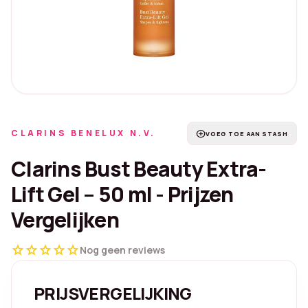
CLARINS BENELUX N.V.
add_circle
VOEG TOE AAN STASH
Clarins Bust Beauty Extra-
Lift Gel – 50 ml - Prijzen
Vergelijken
star
star
star
star
star
Nog geen reviews
PRIJSVERGELIJKING