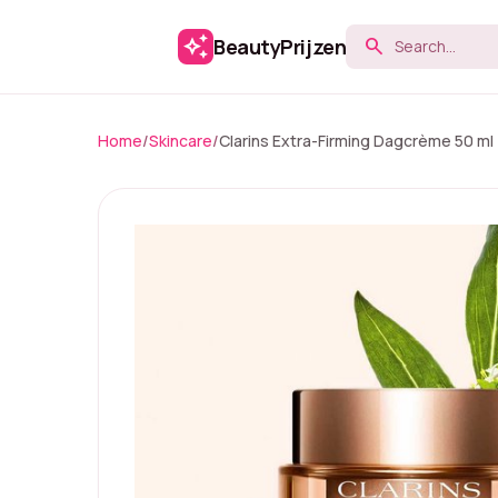
auto_awesome
BeautyPrijzen
search
Home
/
Skincare
/
Clarins Extra-Firming Dagcrème 50 ml