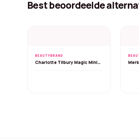
Best beoordeelde alterna
BEAUTYBRAND
BEAU
Charlotte Tilbury Magic Mini
Merk
Set – Crème 15ml+Serum 8ml
rood