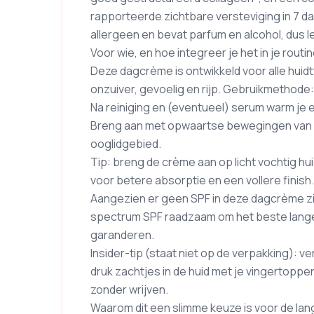
rapporteerde zichtbare versteviging in 7 d
allergeen en bevat parfum en alcohol, dus le
Voor wie, en hoe integreer je het in je routi
Deze dagcrème is ontwikkeld voor alle huid
onzuiver, gevoelig en rijp. Gebruikmethode:
Na reiniging en (eventueel) serum warm je 
Breng aan met opwaartse bewegingen van ha
ooglidgebied.
Tip: breng de crème aan op licht vochtig h
voor betere absorptie en een vollere finish.
Aangezien er geen SPF in deze dagcrème zi
spectrum SPF raadzaam om het beste lange
garanderen.
Insider-tip (staat niet op de verpakking): 
druk zachtjes in de huid met je vingertoppen
zonder wrijven.
Waarom dit een slimme keuze is voor de lan