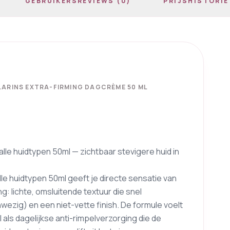
GEBRUIKERSREVIEWS (0)
PRIJSHISTORIE
LARINS EXTRA-FIRMING DAGCRÈME 50 ML
lle huidtypen 50ml — zichtbaar stevigere huid in
le huidtypen 50ml geeft je directe sensatie van
: lichte, omsluitende textuur die snel
wezig) en een niet-vette finish. De formule voelt
als dagelijkse anti-rimpelverzorging die de