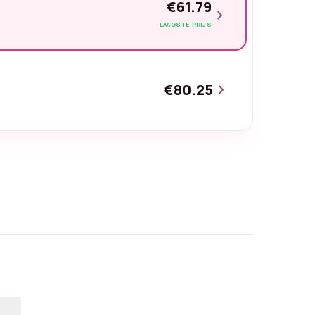
€61.79
chevron_right
LAAGSTE PRIJS
€80.25
chevron_right