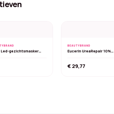
tieven
TYBRAND
BEAUTYBRAND
 Led-gezichtsmasker
Eucerin UreaRepair 10%
 licht collageen - 520 leds
Bodylotion - 400 ml
€
29,77