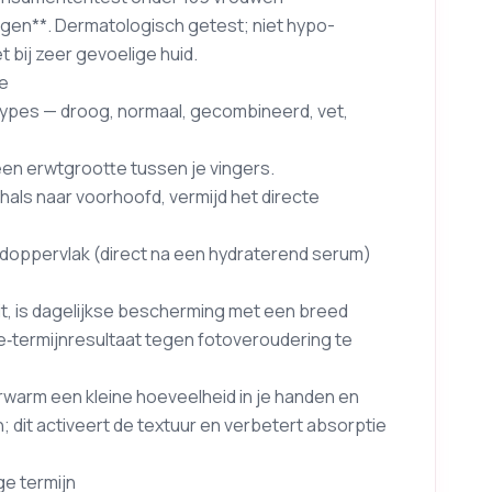
agen**. Dermatologisch getest; niet hypo-
t bij zeer gevoelige huid.
ne
types — droog, normaal, gecombineerd, vet,
een erwtgrootte tussen je vingers.
ls naar voorhoofd, vermijd het directe
uidoppervlak (direct na een hydraterend serum)
t, is dagelijkse bescherming met een breed
‑termijnresultaat tegen fotoveroudering te
verwarm een kleine hoeveelheid in je handen en
; dit activeert de textuur en verbetert absorptie
ge termijn