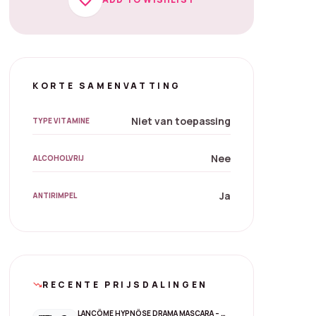
KORTE SAMENVATTING
Niet van toepassing
TYPE VITAMINE
Nee
ALCOHOLVRIJ
Ja
ANTIRIMPEL
RECENTE PRIJSDALINGEN
trending_down
LANCÔME HYPNÔSE DRAMA MASCARA – 01 EXCESSIVE BLACK