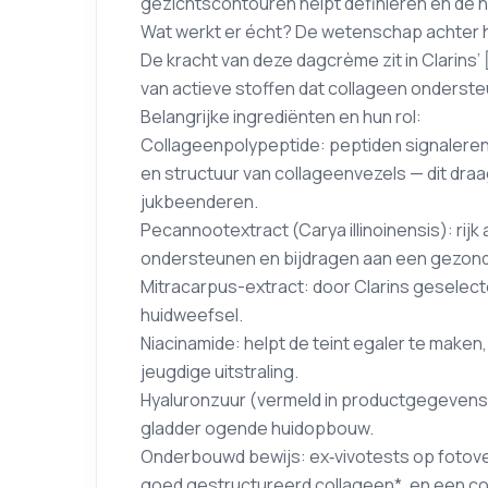
gezichtscontouren helpt definiëren en de huid
Wat werkt er écht? De wetenschap achter 
De kracht van deze dagcrème zit in Clarin
van actieve stoffen dat collageen ondersteu
Belangrijke ingrediënten en hun rol:
Collageenpolypeptide: peptiden signalere
en structuur van collageenvezels — dit draa
jukbeenderen.
Pecannootextract (Carya illinoinensis): rijk
ondersteunen en bijdragen aan een gezond
Mitracarpus-extract: door Clarins geselec
huidweefsel.
Niacinamide: helpt de teint egaler te maken, 
jeugdige uitstraling.
Hyaluronzuur (vermeld in productgegevens):
gladder ogende huidopbouw.
Onderbouwd bewijs: ex‑vivotests op foto
goed gestructureerd collageen*, en een 