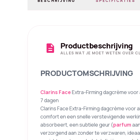
BESCHRIJVING
SPECIFICATIES
Productbeschrijving
description
ALLES WAT JE MOET WETEN OVER C
PRODUCTOMSCHRIJVING
Clarins
Face
Extra-Firming dagcrème voor a
7 dagen
Clarins Face Extra-Firming dagcrème voor al
comfort en een snelle verstevigende werking
absorbeert, een subtiele geur (
parfum
aan
verzorgend aan zonder te verzwaren, ideaal 