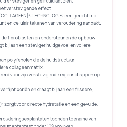
 er steviger en gelift uit laat zien.
het verstevigende effect
s’ [COLLAGEEN]³‑TECHNOLOGIE: een gericht trio
nt en cellulair tekenen van veroudering aanpakt.
n de fibroblasten en ondersteunen de opbouw
gt bij aan een steviger huidgevoel en vollere
 aan polyfenolen die de huidstructuur
ere collageenmatrix.
teerd voor zijn verstevigende eigenschappen op
verfijnt poriën en draagt bij aan een frissere,
 zorgt voor directe hydratatie en een gevulde,
verouderingsexplantaten toonden toename van
consumententest onder 109 vrouwen