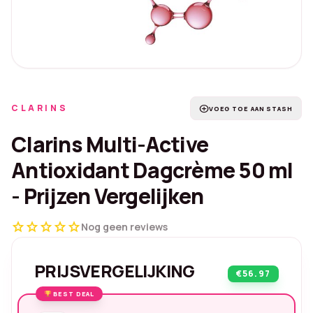
CLARINS
add_circle
VOEG TOE AAN STASH
Clarins Multi-Active
Antioxidant Dagcrème 50 ml
- Prijzen Vergelijken
star
star
star
star
star
Nog geen reviews
PRIJSVERGELIJKING
€56.97
BEST DEAL