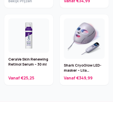
Vanaf €34,99
Bekijk Prijzen
Dorato 30ml
CeraVe Skin Renewing
Retinol Serum – 30 ml
Shark CryoGlow LED-
masker – Lila
(FW312EUPL)
Vanaf €25,25
Vanaf €349,99