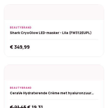
BEAUTYBRAND
Shark CryoGlow LED-masker - Lila (FW312EUPL)
€
349,99
BEAUTYBRAND
CeraVe Hydraterende Crème met hyaluronzuur
454 g
Original
Current
€
21,45
€
19,31