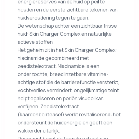
energiereserves van de huid op peil te
houden en de eerste zichtbare tekenen van
huidveroudering tegen te gaan.
De wetenschap achter een zichtbaar frisse
huid: Skin Charger Complex en natuurlijke
actieve stoffen
Het geheim zit in het Skin Charger Complex:
niacinamide gecombineerd met
zeedistelextract. Niacinamide is een
onderzochte, breed inzetbare vitamine-
achtige stof die de barrièrefunctie versterkt,
vochtverlies vermindert, ongelijkmatige teint
helpt egaliseren en poriën visueel kan
verfijnen. Zeedistelextract
(kaardenbol/teasel) werkt revitaliserend: het
ondersteunt de huidenergie en geeft een
wakkerder uiterlijk.
Daarnaast bevat de formule extract van