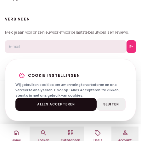
VERBINDEN
Meld je aan voor onze nieuwsbrief voor de laatste beautydeals en reviews.
send
cookie
COOKIE INSTELLINGEN
Wij gebruiken cookies om uw ervaring te verbeteren en ons
verkeer te analyseren. Door op "Alles Accepteren" te klikken,
© 2026 Beautyprijzen.
stemt u in met ons gebruik van cookies.
Created with
by
NXS Digital
Spotlights
Privacy
Voorwaarden
ALLES ACCEPTEREN
SLUITEN
home
search
grid_view
local_offer
person
Home
Zoeken
Categorieën
Deals
Account