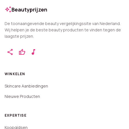
auto_awesome
Beautyprijzen
De toonaangevende beauty vergelijkingssite van Nederland.
Wij helpen je de beste beauty producten te vinden tegen de
laagste prijzen.
share
thumb_up
music_note
WINKELEN
Skincare Aanbiedingen
Nieuwe Producten
EXPERTISE
Koopgidsen