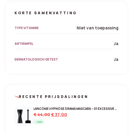
KORTE SAMENVATTING
Niet van toepassing
TYPE VITAMINE
Ja
ANTIRIMPEL
Ja
DERMATOLOGISCH GETEST
RECENTE PRIJSDALINGEN
trending_down
LANCÔME HYPNÔSE DRAMA MASCARA – 01 EXCESSIVE BLACK
Original
Current
€
44,00
€
37,00
price
price
- 16%
was:
is:
€ 44,00.
€ 37,00.