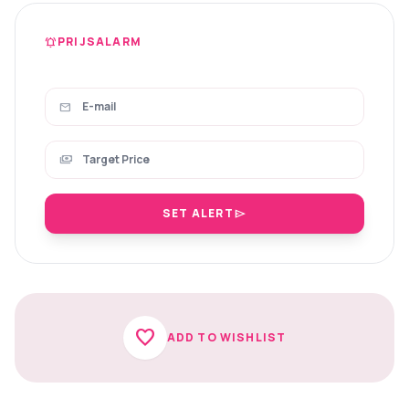
PRIJSALARM
notifications_active
mail
payments
SET ALERT
send
favorite
ADD TO WISHLIST