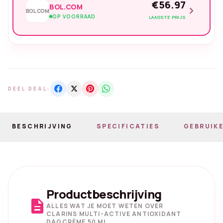
€56.97
BOL.COM
chevron_right
BOL.COM
OP VOORRAAD
LAAGSTE PRIJS
DEEL DEAL:
BESCHRIJVING
SPECIFICATIES
GEBRUIKE
Productbeschrijving
description
ALLES WAT JE MOET WETEN OVER
CLARINS MULTI-ACTIVE ANTIOXIDANT
DAGCRÈME 50 ML