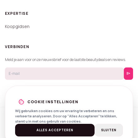
EXPERTISE
Koopgidsen
VERBINDEN
Meld je aan voor onze nieuwsbrief voor de laatste beautydeals en reviews.
send
cookie
COOKIE INSTELLINGEN
Wij gebruiken cookies om uw ervaring te verbeteren en ons
verkeer te analyseren. Door op "Alles Accepteren" te klikken,
© 2026 Beautyprijzen.
stemt u in met ons gebruik van cookies.
Created with
by
NXS Digital
Spotlights
Privacy
Voorwaarden
ALLES ACCEPTEREN
SLUITEN