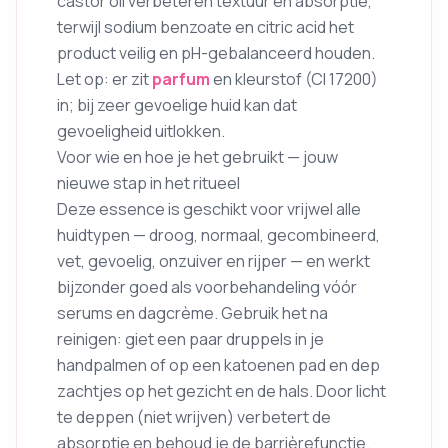
castor oil verbeteren textuur en absorptie,
terwijl sodium benzoate en citric acid het
product veilig en pH-gebalanceerd houden.
Let op: er zit
parfum
en kleurstof (CI 17200)
in; bij zeer gevoelige huid kan dat
gevoeligheid uitlokken.
Voor wie en hoe je het gebruikt — jouw
nieuwe stap in het ritueel
Deze essence is geschikt voor vrijwel alle
huidtypen — droog, normaal, gecombineerd,
vet, gevoelig, onzuiver en rijper — en werkt
bijzonder goed als voorbehandeling vóór
serums en dagcrème. Gebruik het na
reinigen: giet een paar druppels in je
handpalmen of op een katoenen pad en dep
zachtjes op het gezicht en de hals. Door licht
te deppen (niet wrijven) verbetert de
absorptie en behoud je de barrièrefunctie.