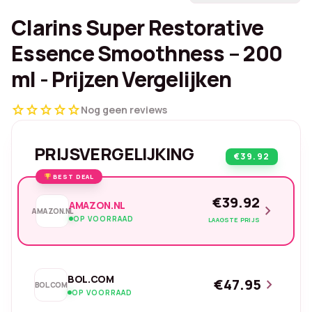
Clarins Super Restorative
Essence Smoothness – 200
ml - Prijzen Vergelijken
star
star
star
star
star
Nog geen reviews
PRIJSVERGELIJKING
€39.92
BEST DEAL
€39.92
AMAZON.NL
chevron_right
AMAZON.NL
OP VOORRAAD
LAAGSTE PRIJS
BOL.COM
€47.95
chevron_right
BOL.COM
OP VOORRAAD