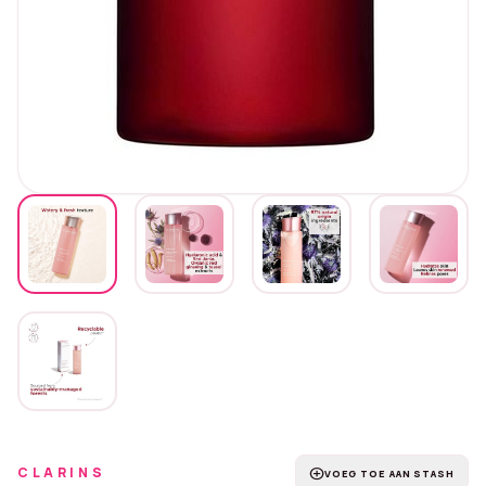
CLARINS
add_circle
VOEG TOE AAN STASH