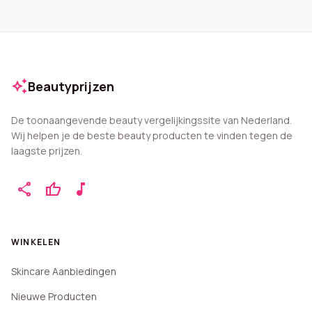
auto_awesome
Beautyprijzen
De toonaangevende beauty vergelijkingssite van Nederland.
Wij helpen je de beste beauty producten te vinden tegen de
laagste prijzen.
share
thumb_up
music_note
WINKELEN
Skincare Aanbiedingen
Nieuwe Producten