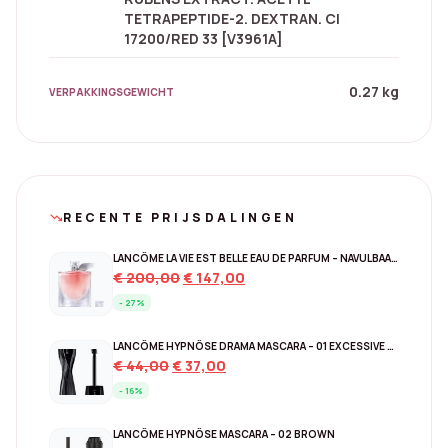
TETRAPEPTIDE-2. DEXTRAN. CI
17200/RED 33 [V3961A]
0.27 kg
VERPAKKINGSGEWICHT
RECENTE PRIJSDALINGEN
trending_down
LANCÔME LA VIE EST BELLE EAU DE PARFUM – NAVULBAAR 150 ML
Original
Current
€
200,00
€
147,00
price
price
- 27%
was:
is:
€ 200,00.
€ 147,00.
LANCÔME HYPNÔSE DRAMA MASCARA – 01 EXCESSIVE BLACK
Original
Current
€
44,00
€
37,00
price
price
- 16%
was:
is:
€ 44,00.
€ 37,00.
LANCÔME HYPNÔSE MASCARA – 02 BROWN