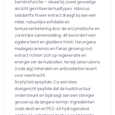
barrièrefunctie — ideaal bij zowel gevoelige
als licht geïrriteerde huidtypes. Hibiscus
sabdariffa flower extract draagt bij aan een
milde, natuurlijke exfoliatie en
textuurverbetering door de enzymatische en
zurenrijke samenstelling; dit bevordert een
egalere teint en gladdere finish. Harungana
madagascariensis en Panax ginseng root
extract richten zich op regeneratie en
energie van de huidcellen, terwijl Jania rubens
(rode alg) mineralen en antioxidanten levert
voor veerkracht.
Acetyl tetrapeptide-2 is een klein,
doelgericht peptide dat de huidstructuur
ondersteunt en bijdraagt aan een steviger
gevoel op de langere termijn. Ingrediënten
zoals dextran en PEG-40 hydrogenated