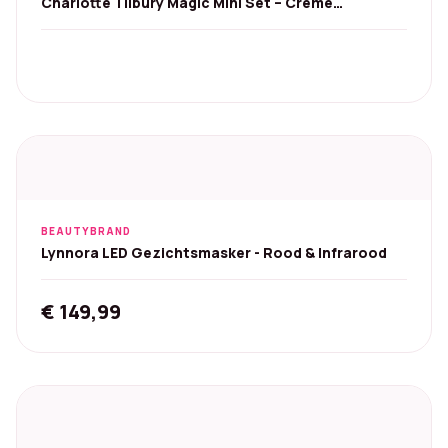
Charlotte Tilbury Magic Mini Set – Crème
15ml+Serum 8ml
BEAUTYBRAND
Lynnora LED Gezichtsmasker - Rood & Infrarood
€
149,99