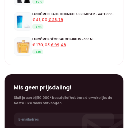
- 30%
was:
is:
€ 44,00.
€ 30,78.
LANCÔME BI-FACIL OOGMAKE-UPREMOVER – WATERPROOF 125 ML
Original
Current
€
41,00
€
25,79
price
price
- 37%
was:
is:
€ 41,00.
€ 25,79.
LANCÔME POÊME EAU DE PARFUM – 100 ML
Original
Current
€
170,03
€
99,48
price
price
- 41%
was:
is:
€ 170,03.
€ 99,48.
Mis geen prijsdaling!
Sluit je aan bij 50.000+ beautyliefhebbers die wekelijks de
beste luxe deals ontvangen.