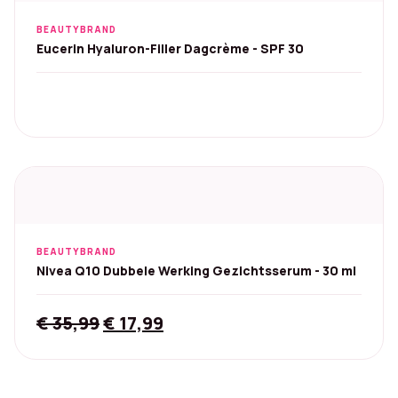
BEAUTYBRAND
Eucerin Hyaluron-Filler Dagcrème - SPF 30
BEAUTYBRAND
Nivea Q10 Dubbele Werking Gezichtsserum - 30 ml
Original
Current
€
35,99
€
17,99
price
price
was:
is:
€ 35,99.
€ 17,99.