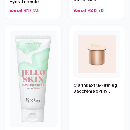
Hydraterende
Dagcrème 50 ml
Dagcrème – 30 ml
Vanaf €17,23
Vanaf €40,70
Clarins Extra-Firming
Dagcrème SPF15
Navulling 50 ml