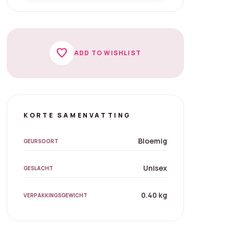
favorite
ADD TO WISHLIST
KORTE SAMENVATTING
Bloemig
GEURSOORT
Unisex
GESLACHT
0.40 kg
VERPAKKINGSGEWICHT