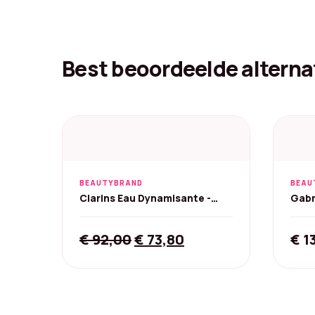
Best beoordeelde alterna
BEAUTYBRAND
BEAU
Clarins Eau Dynamisante -
Gabr
200 ml
Citr
Original
Current
€
92,00
€
73,80
€
1
price
price
was:
is:
€ 92,00.
€ 73,80.