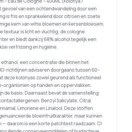
m – Eau de Cologne – 400ML (Kolonya /
het gevoel van een ochtendwandeling door een
g is fris en sprankelend door citroen en zoete
emige kern van witte bloemen en kersenbloesem,
 textuur is licht en vluchtig; de cologne
hter en biedt dankzij 68% alcohol tegelijk een
kse verfrissing en hygiëne.
ethanol, een concentratie die binnen het
HO-richtlijnen adviseren doorgaans tussen 60–
at deze kolonyas zowel geurend als functioneel
micro-organismen op handen en oppervlakken.
jn de basis. Daarnaast bevat de samenstelling
tactallergenen: Benzyl Salicylate, Citral,
Cinnamal, Limonene en Linalool. Deze stoffen
genuanceerde bloemfruitkarakter, maar kunnen
n — daarom is een korte patchtest raadzaam. CI
 aanvullende conserveermiddelen of huidactieve