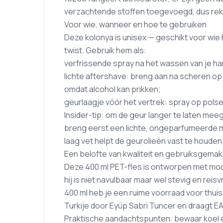
verzachtende stoffen toegevoegd, dus reken
Voor wie, wanneer en hoe te gebruiken
Deze kolonya is unisex — geschikt voor wie 
twist. Gebruik hem als:
verfrissende spray na het wassen van je 
lichte aftershave: breng aan na scheren op
omdat alcohol kan prikken;
geurlaagje vóór het vertrek: spray op polse
Insider-tip: om de geur langer te laten mee
breng eerst een lichte, ongeparfumeerde m
laag vet helpt de geurolieën vast te houden
Een belofte van kwaliteit en gebruiksgemak
Deze 400 ml PET-fles is ontworpen met mo
hij is niet navulbaar maar wel stevig en reis
400 ml heb je een ruime voorraad voor thui
Turkije door Eyüp Sabri Tuncer en draagt E
Praktische aandachtspunten: bewaar koel en 