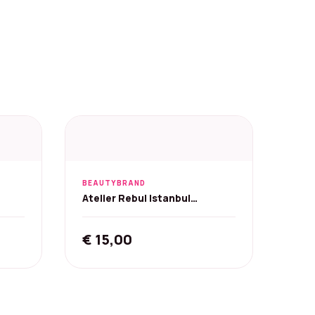
BEAUTYBRAND
Atelier Rebul Istanbul
Bosphorus Eau de Cologne -
25 ml
€
15,00