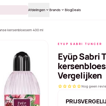
keyboard_arrow_down
keyboard_arrow_down
Afdelingen
Brands
Blog
Deals
panse kersenbloesem 400 ml
EYUP SABRI TUNCER
Eyüp Sabri 
kersenbloes
Vergelijken
star
star
star
star
star
Nog geen revi
PRIJSVERGELI