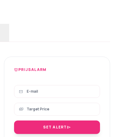
PRIJSALARM
notifications_active
mail
payments
SET ALERT
send