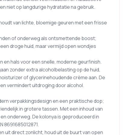
 niet op langdurige hydratatie na gebruik.
houdt van lichte, bloemige geuren met een frisse
handen of onderweg als ontsmettende boost;
 een droge huid, maar vermijd open wondjes
n en hals voor een snelle, moderne geurfinish.
gaan zonder extra alcoholbelasting op de huid,
oisturizer of glycerinehoudende crème aan. De
 en vermindert uitdroging door alcohol.
dern verpakkingsdesign en een praktische dop;
vriendelijk in grotere tassen. Met een inhoud van
s en onderweg. De kolonya is geproduceerd in
AN 8691685012871.
uit direct zonlicht, houd uit de buurt van open