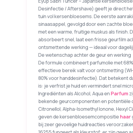
Eyüp Sabri Tuncer – Japanse kersenbloese
Desinfectie / Aftershave) geeft je direct 
tuin vol kersenbloesems. De eerste aanrakin
sinaasappel, gevolgd door een zachte blo
met een warme, fruitige muskus als finish. De
absorbeert snel, laat een frisse geurfilm ac
ontsmettende werking — ideaal voor dagelij
De wetenschap achter de geur en werking
De formule combineert parfumolie met 68% 
effectieve bereik valt voor ontsmetting (W
80% voor handdesinfectie). Dat betekent d
is: je verfrist je huid en vermindert snel 
Ingrediënten als Alcohol, Aqua en
Parfum
zi
bekende geurcomponenten en potentiële con
Citronellol, Alpha-Isomethyl Ionone, Hexyl 
geven de kersenbloesemcompositie
haar
bij zeer gevoelige huidreacties veroorzake
16255 fungeert als kleurstof; er zijn geen