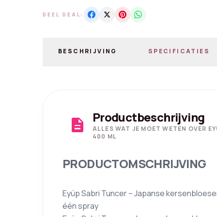
DEEL DEAL:
BESCHRIJVING
SPECIFICATIES
Productbeschrijving
description
ALLES WAT JE MOET WETEN OVER E
400 ML
PRODUCTOMSCHRIJVING
Eyüp Sabri Tuncer – Japanse kersenbloesem
één spray