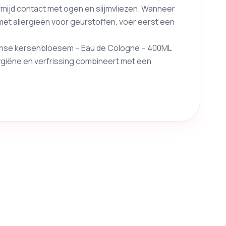
rmijd contact met ogen en slijmvliezen. Wanneer
met allergieën voor geurstoffen, voer eerst een
panse kersenbloesem – Eau de Cologne – 400ML
hygiëne en verfrissing combineert met een