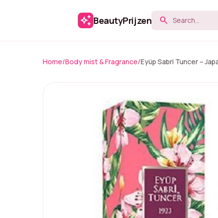
auto_awesome
BeautyPrijzen
search
Home
/
Body mist & Fragrance
/
Eyüp Sabri Tuncer – Ja