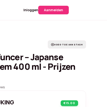
Inloggen
Aanmelden
add_circle
VOEG TOE AAN STASH
Tuncer – Japanse
em 400 ml - Prijzen
ews
JKING
€15.00