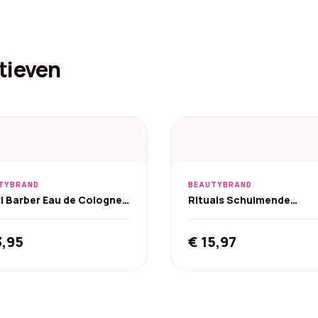
tieven
TYBRAND
BEAUTYBRAND
i Barber Eau de Cologne
Rituals Schuimende
oen 250 ml
Douchegel - Amsterdam
Collection
3,95
€
15,97