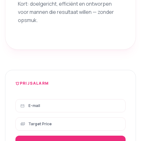
Kort: doelgericht, efficiënt en ontworpen
voor mannen die resultaat willen — zonder
opsmuk.
PRIJSALARM
notifications_active
mail
payments