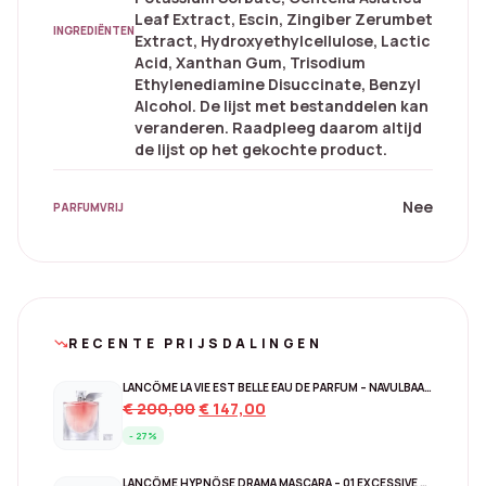
Leaf Extract, Escin, Zingiber Zerumbet
INGREDIËNTEN
Extract, Hydroxyethylcellulose, Lactic
Acid, Xanthan Gum, Trisodium
Ethylenediamine Disuccinate, Benzyl
Alcohol. De lijst met bestanddelen kan
veranderen. Raadpleeg daarom altijd
de lijst op het gekochte product.
Nee
PARFUMVRIJ
RECENTE PRIJSDALINGEN
trending_down
LANCÔME LA VIE EST BELLE EAU DE PARFUM – NAVULBAAR 150 ML
Original
Current
€
200,00
€
147,00
price
price
- 27%
was:
is:
€ 200,00.
€ 147,00.
LANCÔME HYPNÔSE DRAMA MASCARA – 01 EXCESSIVE BLACK