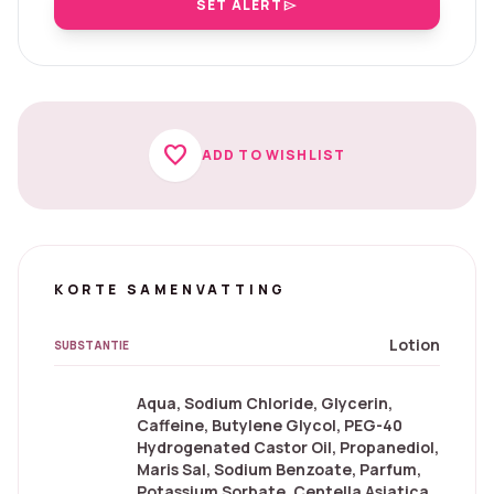
SET ALERT
send
favorite
ADD TO WISHLIST
KORTE SAMENVATTING
Lotion
SUBSTANTIE
Aqua, Sodium Chloride, Glycerin,
Caffeine, Butylene Glycol, PEG-40
Hydrogenated Castor Oil, Propanediol,
Maris Sal, Sodium Benzoate, Parfum,
Potassium Sorbate, Centella Asiatica