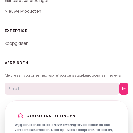
Skincare Aanbiedingen
Nieuwe Producten
EXPERTISE
Koopgidsen
VERBINDEN
Meld je aan voor onze nieuwsbrief voor de laatste beautydeals en reviews.
send
cookie
COOKIE INSTELLINGEN
Wij gebruiken cookies om uw ervaring te verbeteren en ons
verkeer te analyseren. Door op "Alles Accepteren" te klikken,
© 2026 Beautyprijzen.