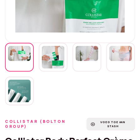
COLLISTAR (BOLTON
VOEG TOE AAN
add_circle
GROUP)
STASH