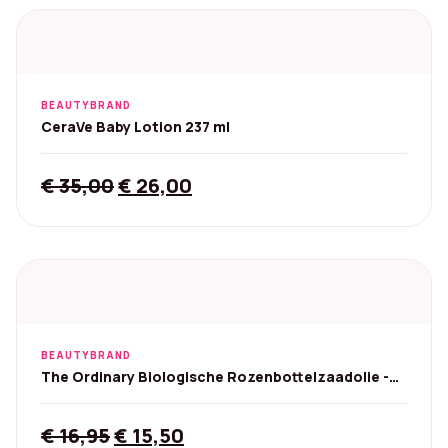
BEAUTYBRAND
CeraVe Baby Lotion 237 ml
Original
Current
€
35,00
€
26,00
price
price
was:
is:
€ 35,00.
€ 26,00.
BEAUTYBRAND
The Ordinary Biologische Rozenbottelzaadolie -
30 ml
Original
Current
€
16,95
€
15,50