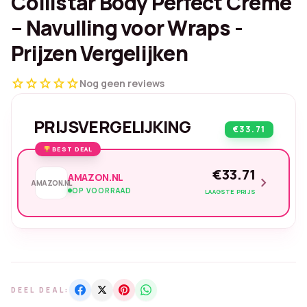
Collistar Body Perfect Crème
– Navulling voor Wraps -
Prijzen Vergelijken
star
star
star
star
star
Nog geen reviews
PRIJSVERGELIJKING
€33.71
BEST DEAL
€33.71
AMAZON.NL
chevron_right
AMAZON.NL
OP VOORRAAD
LAAGSTE PRIJS
DEEL DEAL: