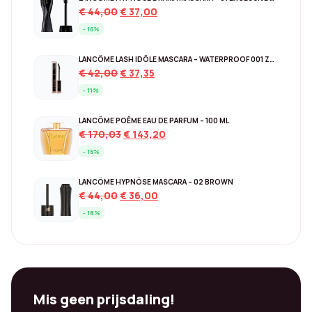
Original
Current
€
44,00
€
37,00
price
price
- 16%
was:
is:
€ 44,00.
€ 37,00.
LANCÔME LASH IDÔLE MASCARA – WATERPROOF 001 ZWART
Original
Current
€
42,00
€
37,35
price
price
- 11%
was:
is:
€ 42,00.
€ 37,35.
LANCÔME POÊME EAU DE PARFUM – 100 ML
Original
Current
€
170,03
€
143,20
price
price
- 16%
was:
is:
€ 170,03.
€ 143,20.
LANCÔME HYPNÔSE MASCARA – 02 BROWN
Original
Current
€
44,00
€
36,00
price
price
- 18%
was:
is:
€ 44,00.
€ 36,00.
Mis geen prijsdaling!