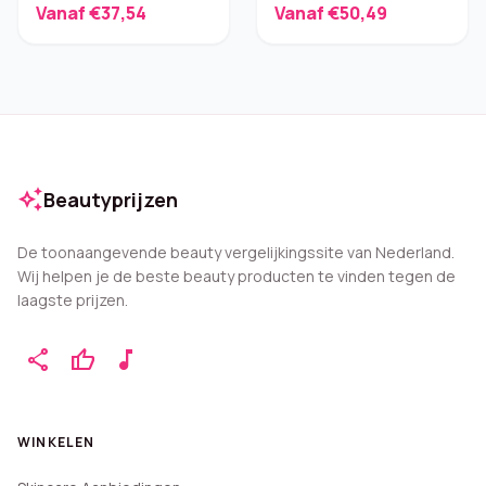
Vanaf €37,54
Vanaf €50,49
auto_awesome
Beautyprijzen
De toonaangevende beauty vergelijkingssite van Nederland.
Wij helpen je de beste beauty producten te vinden tegen de
laagste prijzen.
share
thumb_up
music_note
WINKELEN