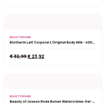
price
price
was:
is:
€ 16,95.
€ 15,50.
BEAUTYBRAND
Biotherm Lait Corporel L'Original Body Milk - 400
ml
Original
Current
€
32,99
€
23,92
price
price
was:
is:
€ 32,99.
€ 23,92.
BEAUTYBRAND
Beauty of Joseon Rode Bonen Watercrème-Gel -