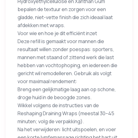
Hydroxyethylcellulose en Xanthan Gum
bepalen de textuur en zorgen voor een
gladde, niet-vette finish die zich ideaal laat
afdekken met wraps.
Voor wie en hoe je dit efficiënt inzet
Deze refill is gemaakt voor mannen die
resultaat willen zonder poespas: sporters,
mannen met staand of zittend werk die last
hebben van vochtophoping, en iedereen die
gericht wil remodelleren. Gebruik als volgt
voor maximaal rendement:
Breng een gelijkmatige laag aan op schone,
droge huid in de beoogde zones.
Wikkel volgens de instructies van de
Reshaping Draining Wraps (meestal 30–45
minuten; volg de verpakking).
Na het verwijderen: licht uitspoelen, en voer
een korte lymfemassage richting het hart uit