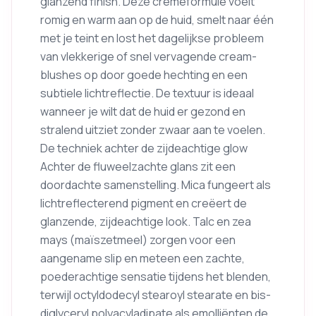
glanzend finish. Deze crèmeformule voelt
romig en warm aan op de huid, smelt naar één
met je teint en lost het dagelijkse probleem
van vlekkerige of snel vervagende cream-
blushes op door goede hechting en een
subtiele lichtreflectie. De textuur is ideaal
wanneer je wilt dat de huid er gezond en
stralend uitziet zonder zwaar aan te voelen.
De techniek achter de zijdeachtige glow
Achter de fluweelzachte glans zit een
doordachte samenstelling. Mica fungeert als
lichtreflecterend pigment en creëert de
glanzende, zijdeachtige look. Talc en zea
mays (maïszetmeel) zorgen voor een
aangename slip en meteen een zachte,
poederachtige sensatie tijdens het blenden,
terwijl octyldodecyl stearoyl stearate en bis-
diglyceryl polyacyladipate als emolliënten de