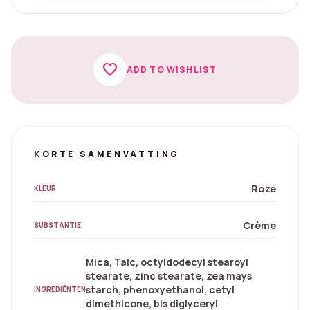
favorite
ADD TO WISHLIST
KORTE SAMENVATTING
Roze
KLEUR
Crème
SUBSTANTIE
Mica, Talc, octyldodecyl stearoyl
stearate, zinc stearate, zea mays
starch, phenoxyethanol, cetyl
INGREDIËNTEN
dimethicone, bis diglyceryl