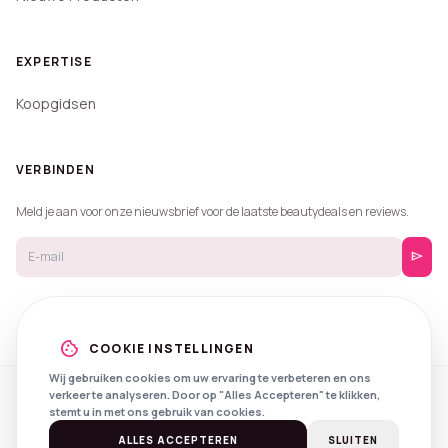
EXPERTISE
Koopgidsen
VERBINDEN
Meld je aan voor onze nieuwsbrief voor de laatste beautydeals en reviews.
send
cookie
COOKIE INSTELLINGEN
Wij gebruiken cookies om uw ervaring te verbeteren en ons
verkeer te analyseren. Door op "Alles Accepteren" te klikken,
© 2026 Beautyprijzen.
stemt u in met ons gebruik van cookies.
Created with
by
NXS Digital
Spotlights
Privacy
Voorwaarden
ALLES ACCEPTEREN
SLUITEN