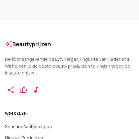
auto_awesome
Beautyprijzen
De toonaangevende beauty vergelijkingssite van Nederland.
Wij helpen je de beste beauty producten te vinden tegen de
laagste prijzen.
share
thumb_up
music_note
WINKELEN
Skincare Aanbiedingen
Nieuwe Producten