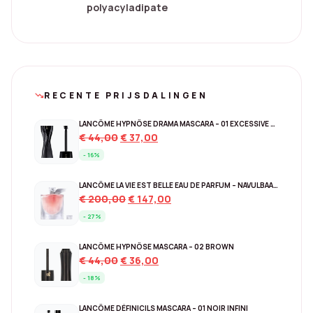
polyacyladipate
RECENTE PRIJSDALINGEN
trending_down
LANCÔME HYPNÔSE DRAMA MASCARA – 01 EXCESSIVE BLACK
Original
Current
€
44,00
€
37,00
price
price
- 16%
was:
is:
€ 44,00.
€ 37,00.
LANCÔME LA VIE EST BELLE EAU DE PARFUM – NAVULBAAR 150 ML
Original
Current
€
200,00
€
147,00
price
price
- 27%
was:
is:
€ 200,00.
€ 147,00.
LANCÔME HYPNÔSE MASCARA – 02 BROWN
Original
Current
€
44,00
€
36,00
price
price
- 18%
was:
is:
€ 44,00.
€ 36,00.
LANCÔME DÉFINICILS MASCARA – 01 NOIR INFINI