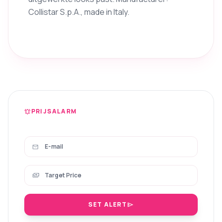
Collistar S.p.A., made in Italy.
PRIJSALARM
notifications_active
mail
payments
SET ALERT
send