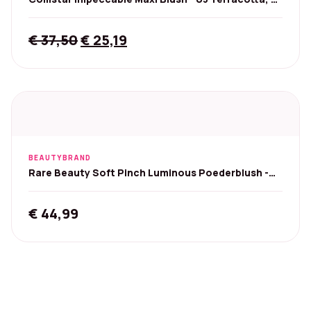
g
Original
Current
€
37,50
€
25,19
price
price
was:
is:
€ 37,50.
€ 25,19.
BEAUTYBRAND
Rare Beauty Soft Pinch Luminous Poederblush -
Love
€
44,99