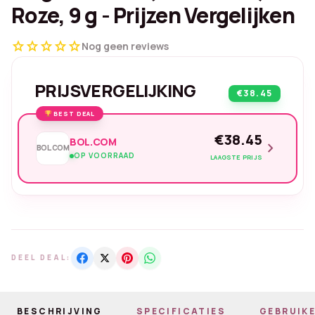
Roze, 9 g - Prijzen Vergelijken
star
star
star
star
star
Nog geen reviews
PRIJSVERGELIJKING
€38.45
BEST DEAL
€38.45
BOL.COM
chevron_right
BOL.COM
OP VOORRAAD
LAAGSTE PRIJS
DEEL DEAL:
BESCHRIJVING
SPECIFICATIES
GEBRUIKE