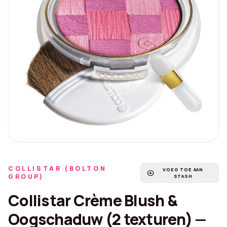
COLLISTAR (BOLTON
VOEG TOE AAN
add_circle
GROUP)
STASH
Collistar Crème Blush &
Oogschaduw (2 texturen) —