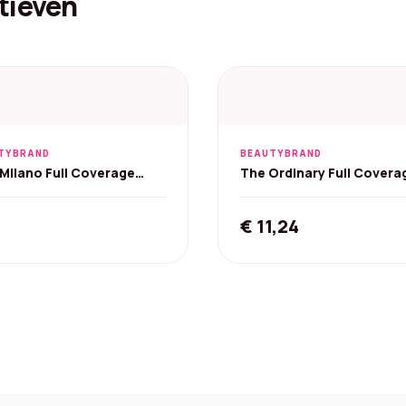
tieven
TYBRAND
BEAUTYBRAND
 Milano Full Coverage
The Ordinary Full Covera
dation en concealer - 2-
Foundation SPF 15 30ml - 
€
11,24