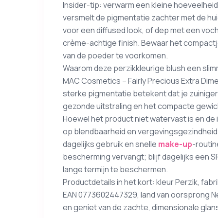
Insider-tip: verwarm een kleine hoeveelheid
versmelt de pigmentatie zachter met de huid
voor een diffused look, of dep met een voc
crème-achtige finish. Bewaar het compactje u
van de poeder te voorkomen.
Waarom deze perzikkleurige blush een slimm
MAC Cosmetics – Fairly Precious Extra Dimen
sterke pigmentatie betekent dat je zuiniger 
gezonde uitstraling en het compacte gewic
Hoewel het product niet watervast is en de 
op blendbaarheid en vergevingsgezindheid 
dagelijks gebruik en snelle
make-up
-routi
bescherming vervangt; blijf dagelijks een S
lange termijn te beschermen.
Productdetails in het kort: kleur Perzik, fa
EAN 0773602447329, land van oorsprong Ned
en geniet van de zachte, dimensionale glans 