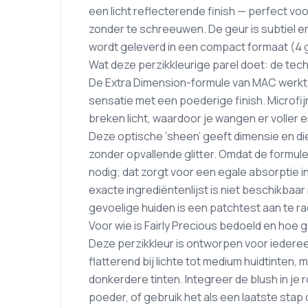
een licht reflecterende finish — perfect vo
zonder te schreeuwen. De geur is subtiel en
wordt geleverd in een compact formaat (4 g) 
Wat deze perzikkleurige parel doet: de tec
De Extra Dimension-formule van MAC werkt
sensatie met een poederige finish. Microfij
breken licht, waardoor je wangen er voller 
Deze optische ‘sheen’ geeft dimensie en d
zonder opvallende glitter. Omdat de formul
nodig; dat zorgt voor een egale absorptie in
exacte ingrediëntenlijst is niet beschikbaar
gevoelige huiden is een patchtest aan te r
Voor wie is Fairly Precious bedoeld en hoe g
Deze perzikkleur is ontworpen voor iederee
flatterend bij lichte tot medium huidtinten
donkerdere tinten. Integreer de blush in je 
poeder, of gebruik het als een laatste stap 