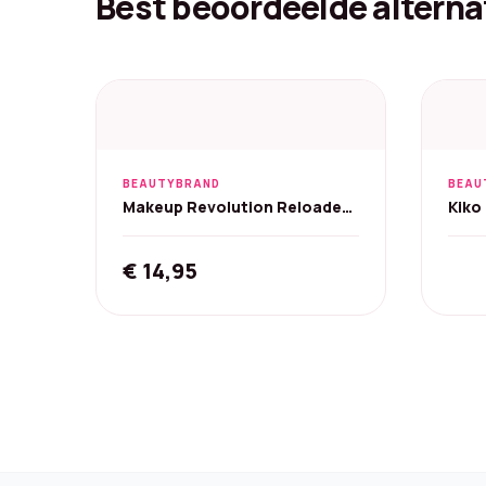
Best beoordeelde alterna
BEAUTYBRAND
BEAU
Makeup Revolution Reloaded
Kiko
Palette & Oogkwast - Sunset
foun
Sky
in-1
€
14,95