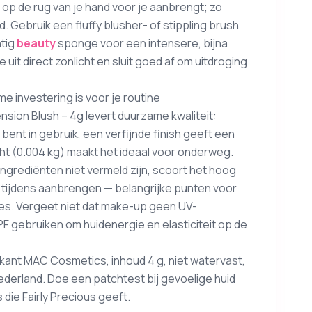
 op de rug van je hand voor je aanbrengt; zo
. Gebruik een fluffy blusher- of stippling brush
htig
beauty
sponge voor een intensere, bijna
it direct zonlicht en sluit goed af om uitdroging
e investering is voor je routine
sion Blush – 4g levert duurzame kwaliteit:
bent in gebruik, een verfijnde finish geeft een
ht (0.004 kg) maakt het ideaal voor onderweg.
ingrediënten niet vermeld zijn, scoort het hoog
tijdens aanbrengen — belangrijke punten voor
nes. Vergeet niet dat make-up geen UV-
PF gebruiken om huidenergie en elasticiteit op de
brikant MAC Cosmetics, inhoud 4 g, niet watervast,
erland. Doe een patchtest bij gevoelige huid
die Fairly Precious geeft.