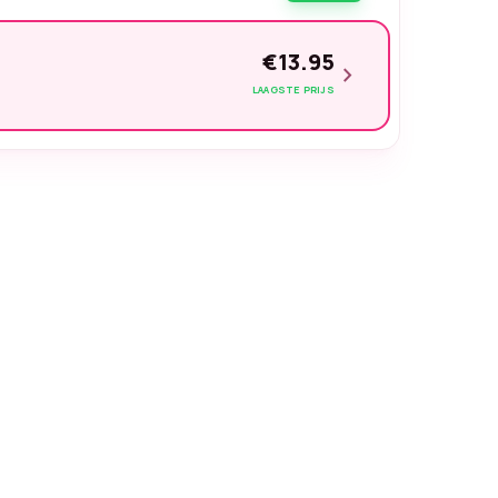
€13.95
chevron_right
LAAGSTE PRIJS