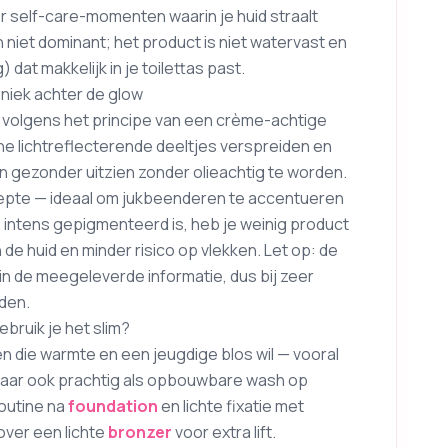
or self-care-momenten waarin je huid straalt
 niet dominant; het product is niet watervast en
dat makkelijk in je toilettas past.
hniek achter de glow
 volgens het principe van een crème-achtige
ne lichtreflecterende deeltjes verspreiden en
en gezonder uitzien zonder olieachtig te worden.
iepte — ideaal om jukbeenderen te accentueren
e intens gepigmenteerd is, heb je weinig product
 de huid en minder risico op vlekken. Let op: de
 in de meegeleverde informatie, dus bij zeer
aden.
ebruik je het slim?
n die warmte en een jeugdige blos wil — vooral
, maar ook prachtig als opbouwbare wash op
routine na
foundation
en lichte fixatie met
over een lichte
bronzer
voor extra lift.