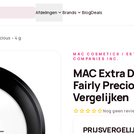
keyboard_arrow_down
keyboard_arrow_down
Afdelingen
Brands
Blog
Deals
cious – 4 g
MAC COSMETICS / ES
COMPANIES INC.
MAC Extra D
Fairly Precio
Vergelijken
star
star
star
star
star
Nog geen revi
PRIJSVERGELI