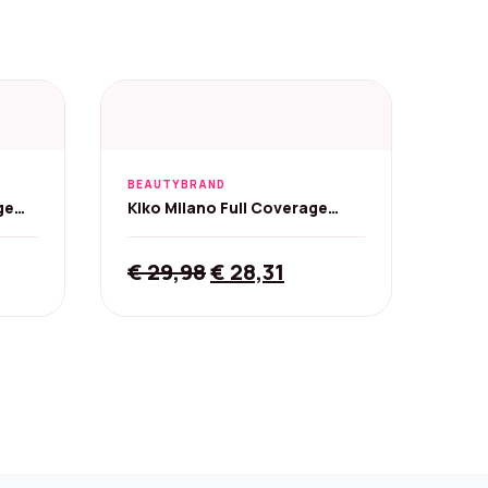
BEAUTYBRAND
ge
Kiko Milano Full Coverage
3.1Y
2‑in‑1 Foundation en
Concealer
Original
Current
€
29,98
€
28,31
price
price
was:
is:
€ 29,98.
€ 28,31.