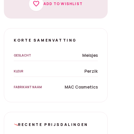
favorite
ADD TO WISHLIST
KORTE SAMENVATTING
Meisjes
GESLACHT
Perzik
KLEUR
MAC Cosmetics
FABRIKANT NAAM
RECENTE PRIJSDALINGEN
trending_down