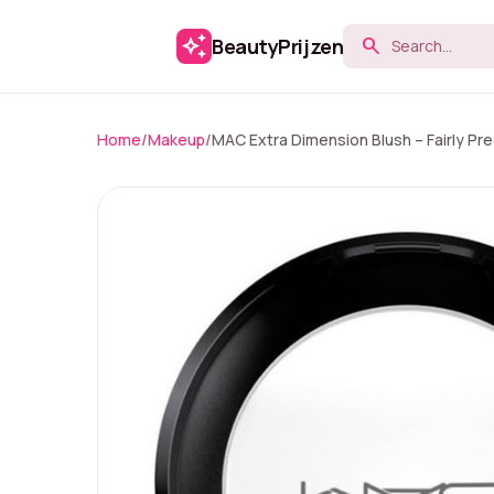
auto_awesome
BeautyPrijzen
search
Home
/
Makeup
/
MAC Extra Dimension Blush – Fairly Pre