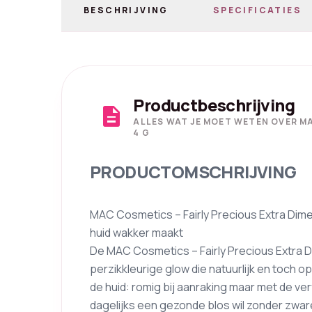
BESCHRIJVING
SPECIFICATIES
Productbeschrijving
description
ALLES WAT JE MOET WETEN OVER MA
4 G
PRODUCTOMSCHRIJVING
MAC Cosmetics – Fairly Precious Extra Dim
huid wakker maakt
De MAC Cosmetics – Fairly Precious Extra D
perzikkleurige glow die natuurlijk en toch o
de huid: romig bij aanraking maar met de ve
dagelijks een gezonde blos wil zonder zwar