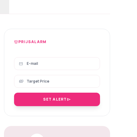
PRIJSALARM
notifications_active
mail
payments
SET ALERT
send