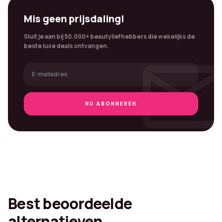
Mis geen prijsdaling!
Sluit je aan bij 50.000+ beautyliefhebbers die wekelijks de
mai
beste luxe deals ontvangen.
NU ABONNEREN
Best beoordeelde
alternatieven