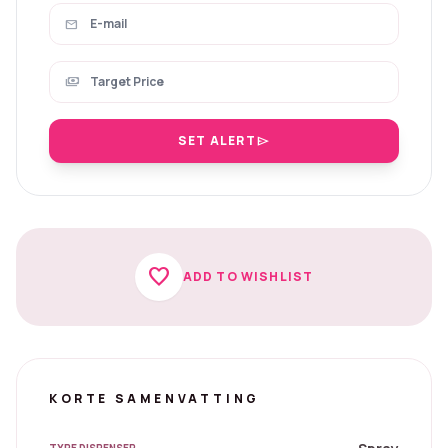
mail
payments
SET ALERT
send
favorite
ADD TO WISHLIST
KORTE SAMENVATTING