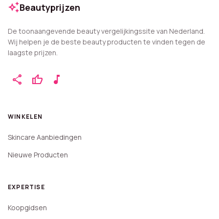
auto_awesome
Beautyprijzen
De toonaangevende beauty vergelijkingssite van Nederland.
Wij helpen je de beste beauty producten te vinden tegen de
laagste prijzen.
share
thumb_up
music_note
WINKELEN
Skincare Aanbiedingen
Nieuwe Producten
EXPERTISE
Koopgidsen