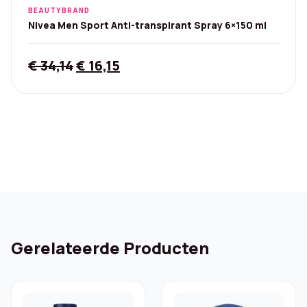
BEAUTYBRAND
Nivea Men Sport Anti-transpirant Spray 6×150 ml
Original
Current
€
34,14
€
16,15
price
price
was:
is:
€ 34,14.
€ 16,15.
Gerelateerde Producten