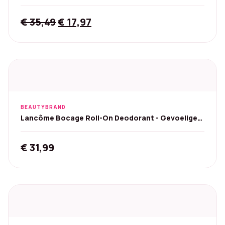
Original 6x150ml
Original
Current
€
35,49
€
17,97
price
price
was:
is:
€ 35,49.
€ 17,97.
BEAUTYBRAND
Lancôme Bocage Roll-On Deodorant - Gevoelige
Huid 50 ml
€
31,99