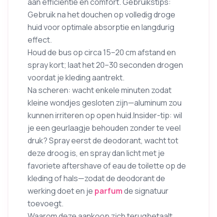
aan efficiëntie en comfort. Gebruikstips:
Gebruik na het douchen op volledig droge
huid voor optimale absorptie en langdurig
effect.
Houd de bus op circa 15–20 cm afstand en
spray kort; laat het 20–30 seconden drogen
voordat je kleding aantrekt.
Na scheren: wacht enkele minuten zodat
kleine wondjes gesloten zijn—aluminum zou
kunnen irriteren op open huid.Insider-tip: wil
je een geurlaagje behouden zonder te veel
druk? Spray eerst de deodorant, wacht tot
deze droog is, en spray dan licht met je
favoriete aftershave of eau de toilette op de
kleding of hals—zodat de deodorant de
werking doet en je
parfum
de signatuur
toevoegt.
Waarom deze aankoop zich terugbetaalt