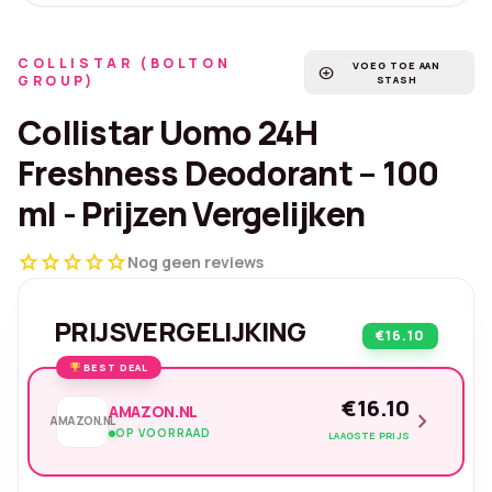
COLLISTAR (BOLTON
VOEG TOE AAN
add_circle
GROUP)
STASH
Collistar Uomo 24H
Freshness Deodorant – 100
ml - Prijzen Vergelijken
star
star
star
star
star
Nog geen reviews
PRIJSVERGELIJKING
€16.10
BEST DEAL
€16.10
AMAZON.NL
chevron_right
AMAZON.NL
OP VOORRAAD
LAAGSTE PRIJS