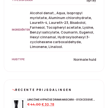
Spray
TYPE DISPENSER
Alcohol denat., Aqua, Isopropyl
myristate, Aluminum chlorohydrate,
Laureth-4, Laureth-23, Bisabolol,
Farnesol, Tocopheryl acetate, Lysine,
INGREDIËNTEN
Benzyl salicylate, Coumarin, Eugenol,
Hexyl cinnamal, Hydroxyisohexyl 3-
cyclohexene carboxaldehyde,
Limonene, Linalool.
Normale huid
HUIDTYPE
RECENTE PRIJSDALINGEN
trending_down
LANCÔME HYPNÔSE DRAMA MASCARA – 01 EXCESSIVE BLACK
Original
Current
€
44,00
€
30,78