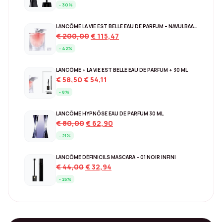
price
price
- 30%
was:
is:
€ 44,00.
€ 30,78.
LANCÔME LA VIE EST BELLE EAU DE PARFUM – NAVULBAAR 150 ML
Original
Current
€
200,00
€
115,47
price
price
- 42%
was:
is:
€ 200,00.
€ 115,47.
LANCÔME + LA VIE EST BELLE EAU DE PARFUM + 30 ML
Original
Current
€
58,50
€
54,11
price
price
- 8%
was:
is:
€ 58,50.
€ 54,11.
LANCÔME HYPNÔSE EAU DE PARFUM 30 ML
Original
Current
€
80,00
€
62,90
price
price
- 21%
was:
is:
€ 80,00.
€ 62,90.
LANCÔME DÉFINICILS MASCARA – 01 NOIR INFINI
Original
Current
€
44,00
€
32,94
price
price
- 25%
was:
is:
€ 44,00.
€ 32,94.