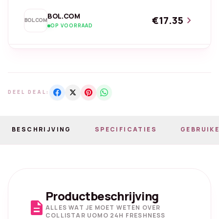
BOL.COM
€17.35
chevron_right
BOL.COM
OP VOORRAAD
DEEL DEAL:
BESCHRIJVING
SPECIFICATIES
GEBRUIKE
Productbeschrijving
description
ALLES WAT JE MOET WETEN OVER
COLLISTAR UOMO 24H FRESHNESS