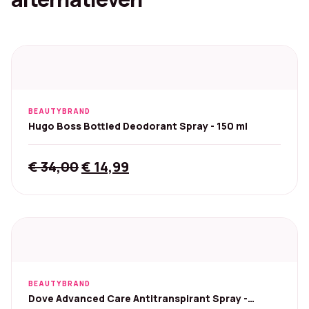
BEAUTYBRAND
Hugo Boss Bottled Deodorant Spray - 150 ml
Original
Current
€
34,00
€
14,99
price
price
was:
is:
€ 34,00.
€ 14,99.
BEAUTYBRAND
Dove Advanced Care Antitranspirant Spray -