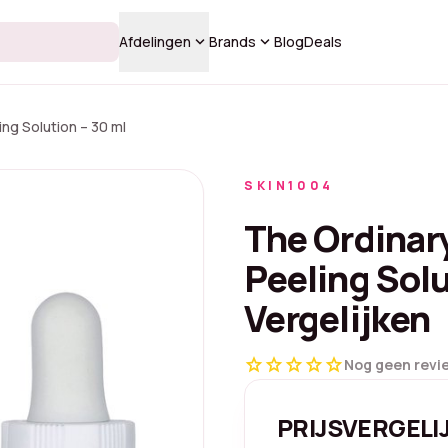
keyboard_arrow_down
keyboard_arrow_down
Afdelingen
Brands
Blog
Deals
ng Solution – 30 ml
SKIN1004
The Ordinar
Peeling Solu
Vergelijken
star
star
star
star
star
Nog geen revi
PRIJSVERGELI