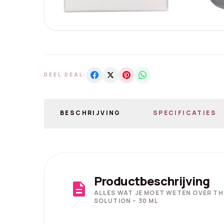
DEEL DEAL:
BESCHRIJVING
SPECIFICATIES
Productbeschrijving
description
ALLES WAT JE MOET WETEN OVER TH
SOLUTION – 30 ML