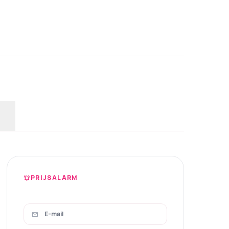
PRIJSALARM
notifications_active
mail