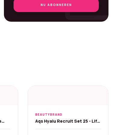
mail
NU ABONNEREN
BEAUTYBRAND
e
Aqs Hyalu Recruit Set 25 - Life
rème
Plankton 7ml