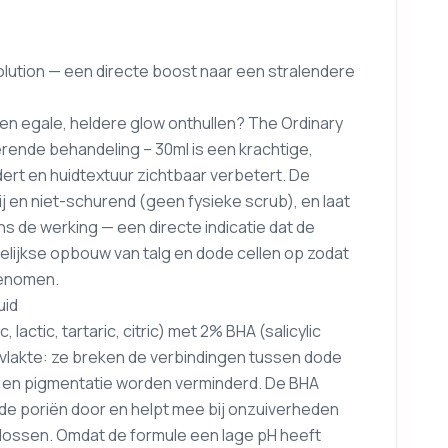
lution — een directe boost naar een stralendere
een egale, heldere glow onthullen? The Ordinary
ërende behandeling – 30ml is een krachtige,
dert en huidtextuur zichtbaar verbetert. De
rij en niet-schurend (geen fysieke scrub), en laat
ns de werking — een directe indicatie dat de
agelijkse opbouw van talg en dode cellen op zodat
genomen.
uid
actic, tartaric, citric) met 2% BHA (salicylic
rvlakte: ze breken de verbindingen tussen dode
eid en pigmentatie worden verminderd. De BHA
n de poriën door en helpt mee bij onzuiverheden
 lossen. Omdat de formule een lage pH heeft