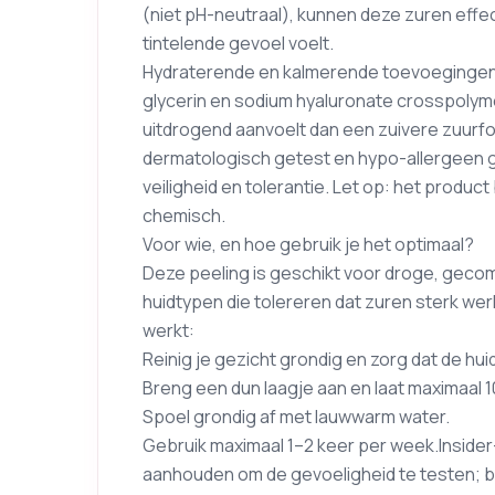
(niet pH-neutraal), kunnen deze zuren effec
tintelende gevoel voelt.
Hydraterende en kalmerende toevoegingen 
glycerin en sodium hyaluronate crosspolym
uitdrogend aanvoelt dan een zuivere zuurform
dermatologisch getest en hypo-allergeen 
veiligheid en tolerantie. Let op: het product
chemisch.
Voor wie, en hoe gebruik je het optimaal?
Deze peeling is geschikt voor droge, gecom
huidtypen die tolereren dat zuren sterk wer
werkt:
Reinig je gezicht grondig en zorg dat de huid
Breng een dun laagje aan en laat maximaal 10
Spoel grondig af met lauwwarm water.
Gebruik maximaal 1–2 keer per week.Insider-
aanhouden om de gevoeligheid te testen; bo