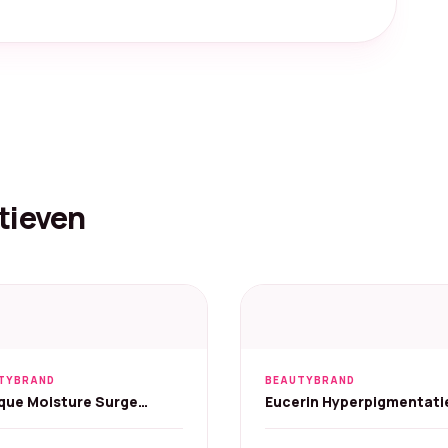
tieven
TYBRAND
BEAUTYBRAND
ique Moisture Surge
Eucerin Hyperpigmentati
stars 50/30/7 ml
Serum & Dag- en Nachtc
- Set