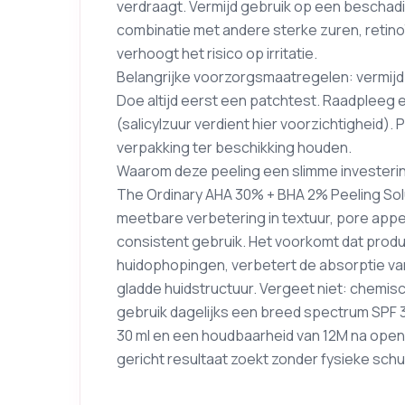
verdraagt. Vermijd gebruik op een beschadig
combinatie met andere sterke zuren, retino
verhoogt het risico op irritatie.
Belangrijke voorzorgsmaatregelen: vermijd 
Doe altijd eerst een patchtest. Raadpleeg 
(salicylzuur verdient hier voorzichtigheid). 
verpakking ter beschikking houden.
Waarom deze peeling een slimme investering
The Ordinary AHA 30% + BHA 2% Peeling Solu
meetbare verbetering in textuur, pore app
consistent gebruik. Het voorkomt dat produ
huidophopingen, verbetert de absorptie van
gladde huidstructuur. Vergeet niet: chemis
gebruik dagelijks een breed spectrum SPF 
30 ml en een houdbaarheid van 12M na openin
gericht resultaat zoekt zonder fysieke sch