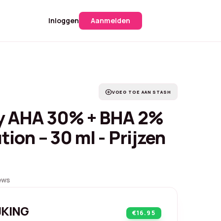
Inloggen
Aanmelden
add_circle
VOEG TOE AAN STASH
y AHA 30% + BHA 2%
tion – 30 ml - Prijzen
ews
JKING
€16.95