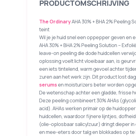
PRODUCTOMSCHRIJVING
The Ordinary
AHA 30% + BHA 2% Peeling So
teint
Wil je je huid snel een oppepper geven en 
AHA 30% + BHA 2% Peeling Solution – Exfoli
leave-on peeling die dode huidcellen verwij
oplossing voelt licht vloeibaar aan, is geurv
een iets tintelend, warm gevoel achter tijde
zuren aan het werk zijn. Dit product lost d
serums
en moisturizers beter worden op
De wetenschap achter een gladde, frisse h
Deze peeling combineert 30% AHAs (glycolic, l
acid). AHAs werken primair op de huidoppe
huidcellen, waardoor fijnere lijntjes, dofh
(olie-oplosbaar salicylzuur) dringt dieper i
en mee-eters door talg en blokkades op te