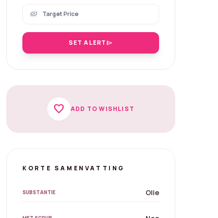
payments
SET ALERT
send
favorite
ADD TO WISHLIST
KORTE SAMENVATTING
Olie
SUBSTANTIE