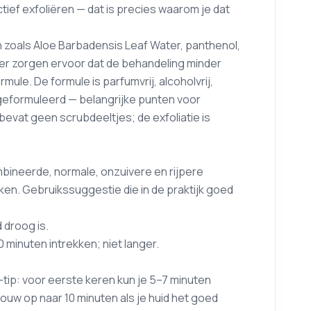
tief exfoliëren — dat is precies waarom je dat
zoals Aloe Barbadensis Leaf Water, panthenol,
er zorgen ervoor dat de behandeling minder
ule. De formule is parfumvrij, alcoholvrij,
geformuleerd — belangrijke punten voor
 bevat geen scrubdeeltjes; de exfoliatie is
bineerde, normale, onzuivere en rijpere
ken. Gebruikssuggestie die in de praktijk goed
 droog is.
 minuten intrekken; niet langer.
tip: voor eerste keren kun je 5–7 minuten
uw op naar 10 minuten als je huid het goed