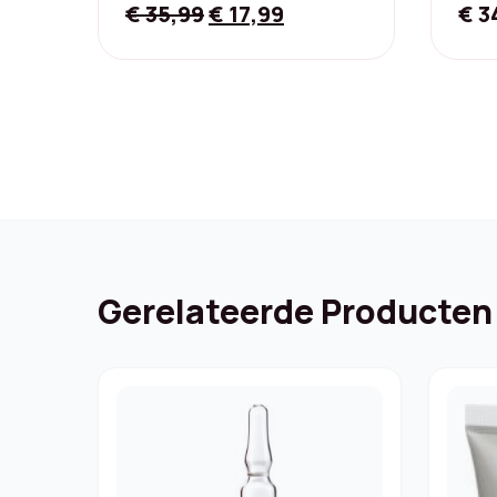
Original
Current
€
35,99
€
17,99
€
3
price
price
was:
is:
€ 35,99.
€ 17,99.
Gerelateerde Producten