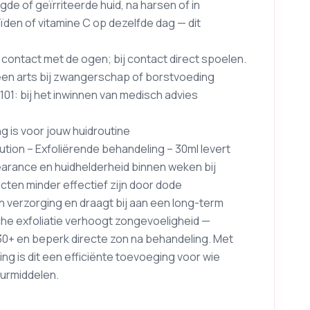
de of geïrriteerde huid, na harsen of in
ïden of vitamine C op dezelfde dag — dit
contact met de ogen; bij contact direct spoelen.
een arts bij zwangerschap of borstvoeding
P101: bij het inwinnen van medisch advies
 is voor jouw huidroutine
tion – Exfoliërende behandeling – 30ml levert
earance en huidhelderheid binnen weken bij
cten minder effectief zijn door dode
 verzorging en draagt bij aan een long-term
che exfoliatie verhoogt zongevoeligheid —
30+ en beperk directe zon na behandeling. Met
g is dit een efficiënte toevoeging voor wie
uurmiddelen.