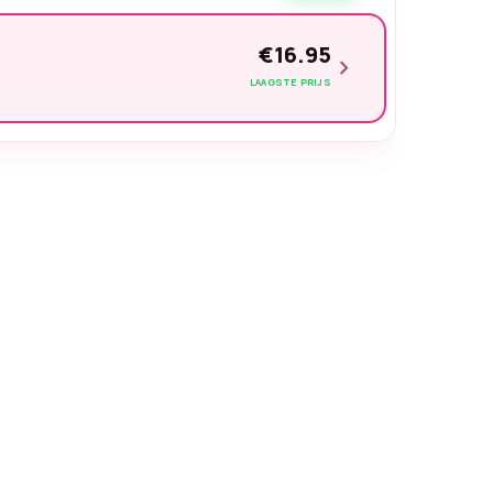
€16.95
chevron_right
LAAGSTE PRIJS