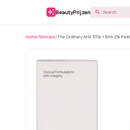
auto_awesome
BeautyPrijzen
search
Home
/
Skincare
/
The Ordinary AHA 30% + BHA 2% Peeli