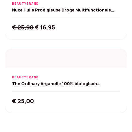
BEAUTYBRAND
Nuxe Huile Prodigieuse Droge Multifunctionele
Olie
Original
Current
€
25,90
€
16,95
price
price
was:
is:
€ 25,90.
€ 16,95.
BEAUTYBRAND
The Ordinary Arganolie 100% biologisch
koudgeperst
€
25,00