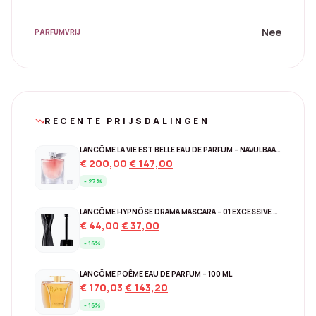
Nee
PARFUMVRIJ
RECENTE PRIJSDALINGEN
trending_down
LANCÔME LA VIE EST BELLE EAU DE PARFUM – NAVULBAAR 150 ML
Original
Current
€
200,00
€
147,00
price
price
- 27%
was:
is:
€ 200,00.
€ 147,00.
LANCÔME HYPNÔSE DRAMA MASCARA – 01 EXCESSIVE BLACK
Original
Current
€
44,00
€
37,00
price
price
- 16%
was:
is:
€ 44,00.
€ 37,00.
LANCÔME POÊME EAU DE PARFUM – 100 ML
Original
Current
€
170,03
€
143,20
price
price
- 16%
was:
is: