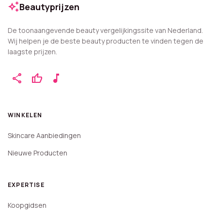
auto_awesome
Beautyprijzen
De toonaangevende beauty vergelijkingssite van Nederland.
Wij helpen je de beste beauty producten te vinden tegen de
laagste prijzen.
share
thumb_up
music_note
WINKELEN
Skincare Aanbiedingen
Nieuwe Producten
EXPERTISE
Koopgidsen