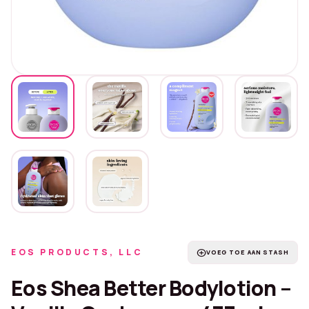
EOS PRODUCTS, LLC
add_circle
VOEG TOE AAN STASH
Eos Shea Better Bodylotion –