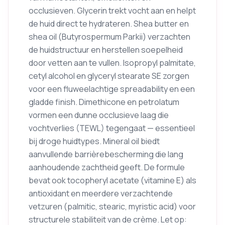
occlusieven. Glycerin trekt vocht aan en helpt
de huid direct te hydrateren. Shea butter en
shea oil (Butyrospermum Parkii) verzachten
de huidstructuur en herstellen soepelheid
door vetten aan te vullen. Isopropyl palmitate,
cetyl alcohol en glyceryl stearate SE zorgen
voor een fluweelachtige spreadability en een
gladde finish. Dimethicone en petrolatum
vormen een dunne occlusieve laag die
vochtverlies (TEWL) tegengaat — essentieel
bij droge huidtypes. Mineral oil biedt
aanvullende barrièrebescherming die lang
aanhoudende zachtheid geeft. De formule
bevat ook tocopheryl acetate (vitamine E) als
antioxidant en meerdere verzachtende
vetzuren (palmitic, stearic, myristic acid) voor
structurele stabiliteit van de crème. Let op: