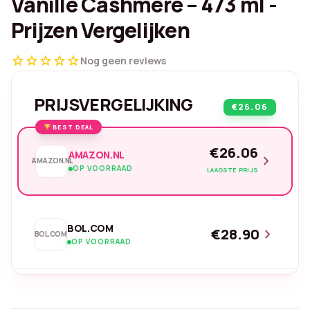
Vanille Cashmere – 473 ml -
Prijzen Vergelijken
star
star
star
star
star
Nog geen reviews
PRIJSVERGELIJKING
€26.06
BEST DEAL
€26.06
AMAZON.NL
chevron_right
AMAZON.NL
OP VOORRAAD
LAAGSTE PRIJS
BOL.COM
€28.90
chevron_right
BOL.COM
OP VOORRAAD