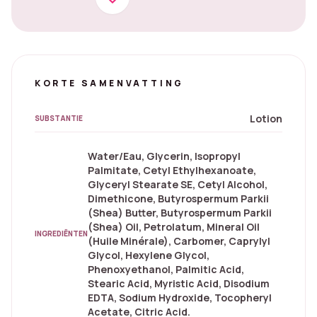
KORTE SAMENVATTING
Lotion
SUBSTANTIE
Water/Eau, Glycerin, Isopropyl
Palmitate, Cetyl Ethylhexanoate,
Glyceryl Stearate SE, Cetyl Alcohol,
Dimethicone, Butyrospermum Parkii
(Shea) Butter, Butyrospermum Parkii
(Shea) Oil, Petrolatum, Mineral Oil
INGREDIËNTEN
(Huile Minérale), Carbomer, Caprylyl
Glycol, Hexylene Glycol,
Phenoxyethanol, Palmitic Acid,
Stearic Acid, Myristic Acid, Disodium
EDTA, Sodium Hydroxide, Tocopheryl
Acetate, Citric Acid.