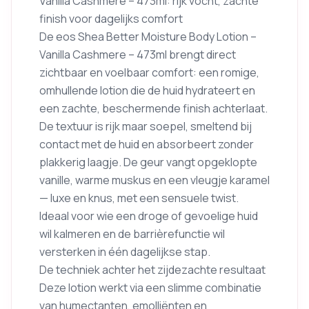
Vanilla Cashmere – 473ml: rijk vocht, zachte
finish voor dagelijks comfort
De eos Shea Better Moisture Body Lotion –
Vanilla Cashmere – 473ml brengt direct
zichtbaar en voelbaar comfort: een romige,
omhullende lotion die de huid hydrateert en
een zachte, beschermende finish achterlaat.
De textuur is rijk maar soepel, smeltend bij
contact met de huid en absorbeert zonder
plakkerig laagje. De geur vangt opgeklopte
vanille, warme muskus en een vleugje karamel
— luxe en knus, met een sensuele twist.
Ideaal voor wie een droge of gevoelige huid
wil kalmeren en de barrièrefunctie wil
versterken in één dagelijkse stap.
De techniek achter het zijdezachte resultaat
Deze lotion werkt via een slimme combinatie
van humectanten, emolliënten en