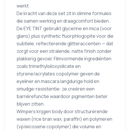
werkt
De kracht van deze set zit in slimme formules
die samen werking en draagcomfort bieden.
De EYE TINT gebruikt glycerine en mica (voor
glans) plus synthetic fluorphlogopite voor die
subtiele, reflecterende glitteraccenten — dat
zorgt voor een stralende, natte finish zonder
plakkerig gevoel. Filmvormende ingrediënten
zoals trimethylsiloxysilicate en
styrene/acrylates copolymer geven de
eyeliner en mascara langdurige hold en
smudge-resistentie: ze creëren een
barrièrefunctie waardoor pigmenten beter
blijven zitten.
Wimpers krijgen body door structurerende
waxen (rice bran wax, paraffin) en polymeren
(vp/eicosene copolymer) die volume en