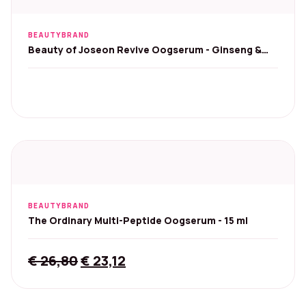
BEAUTYBRAND
Beauty of Joseon Revive Oogserum - Ginseng &
Retinal, 30 ml
BEAUTYBRAND
The Ordinary Multi-Peptide Oogserum - 15 ml
Original
Current
€
26,80
€
23,12
price
price
was:
is: