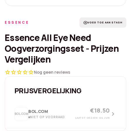
ESSENCE
add_circle
VOEG TOE AAN STASH
Essence All Eye Need
Oogverzorgingsset - Prijzen
Vergelijken
star
star
star
star
star
Nog geen reviews
PRIJSVERGELIJKING
€18.50
BOL.COM
chevron_right
BOL.COM
NIET OP VOORRAAD
LAATST GEZIEN: 04 JUN