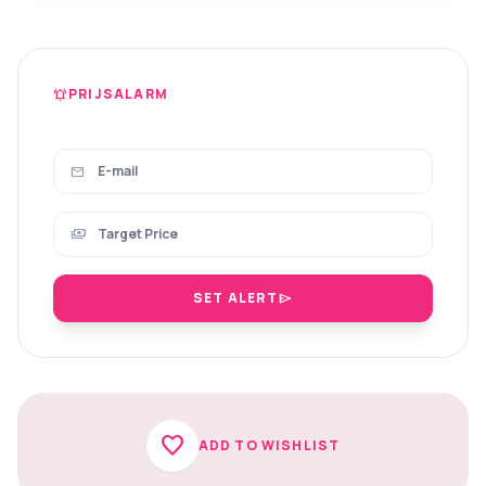
PRIJSALARM
notifications_active
mail
payments
SET ALERT
send
favorite
ADD TO WISHLIST