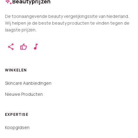
auto_awesome
Beautyprijzen
De toonaangevende beauty vergelijkingssite van Nederland.
Wij helpen je de beste beauty producten te vinden tegen de
laagste prijzen.
share
thumb_up
music_note
WINKELEN
Skincare Aanbiedingen
Nieuwe Producten
EXPERTISE
Koopgidsen