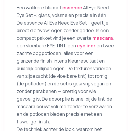
Een wakkere blik met
essence
All Eye Need
Eye Set -: glans, volume en precisie in één
De essence All Eye Need Eye Set – geeft je
direct die “wow” ogen zonder gedoe. In één
compact pakket vind je een zwarte
mascara
,
een vloeibare EYE TINT, een
eyeliner
en twee
zachte oogpotloden: alles voor een
glanzende finish, intens kleurresultaat en
duidelijk omlijnde ogen. De texturen variëren
van zijdezacht (de vloeibare tint) tot romig
(de potloden) en de set is geurvrij, vegan en
zonder parabenen — prettig voor wie
gevoelig is. De absorptie is snel bij de tint, de
mascara bouwt volume zonder te verzwaren
en de potloden bieden precisie met een
fluwelige finish.
De techniek achter de look: waarom het