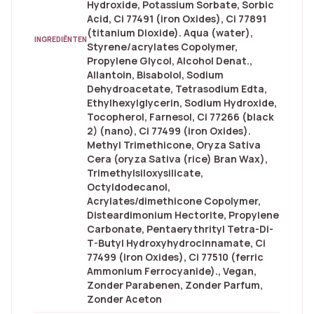
Hydroxide, Potassium Sorbate, Sorbic
Acid, Ci 77491 (iron Oxides), Ci 77891
(titanium Dioxide). Aqua (water),
INGREDIËNTEN
Styrene/acrylates Copolymer,
Propylene Glycol, Alcohol Denat.,
Allantoin, Bisabolol, Sodium
Dehydroacetate, Tetrasodium Edta,
Ethylhexylglycerin, Sodium Hydroxide,
Tocopherol, Farnesol, Ci 77266 (black
2) (nano), Ci 77499 (iron Oxides).
Methyl Trimethicone, Oryza Sativa
Cera (oryza Sativa (rice) Bran Wax),
Trimethylsiloxysilicate,
Octyldodecanol,
Acrylates/dimethicone Copolymer,
Disteardimonium Hectorite, Propylene
Carbonate, Pentaerythrityl Tetra-Di-
T-Butyl Hydroxyhydrocinnamate, Ci
77499 (iron Oxides), Ci 77510 (ferric
Ammonium Ferrocyanide)., Vegan,
Zonder Parabenen, Zonder Parfum,
Zonder Aceton