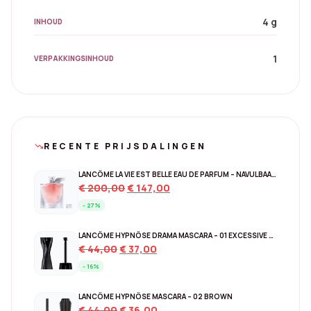
4 g
INHOUD
1
VERPAKKINGSINHOUD
RECENTE PRIJSDALINGEN
trending_down
LANCÔME LA VIE EST BELLE EAU DE PARFUM – NAVULBAAR 150 ML
Original
Current
€
200,00
€
147,00
price
price
- 27%
was:
is:
€ 200,00.
€ 147,00.
LANCÔME HYPNÔSE DRAMA MASCARA – 01 EXCESSIVE BLACK
Original
Current
€
44,00
€
37,00
price
price
- 16%
was:
is:
€ 44,00.
€ 37,00.
LANCÔME HYPNÔSE MASCARA – 02 BROWN
Original
Current
€
44,00
€
36,00