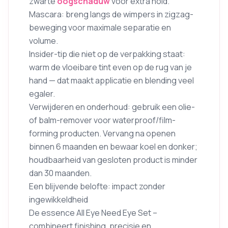
zwarte
oogschaduw
voor extra hold.
Mascara: breng langs de wimpers in zigzag-
beweging voor maximale separatie en
volume.
Insider-tip die niet op de verpakking staat:
warm de vloeibare tint even op de rug van je
hand — dat maakt applicatie en blending veel
egaler.
Verwijderen en onderhoud: gebruik een olie-
of balm-remover voor waterproof/film-
forming producten. Vervang na openen
binnen 6 maanden en bewaar koel en donker;
houdbaarheid van gesloten product is minder
dan 30 maanden.
Een blijvende belofte: impact zonder
ingewikkeldheid
De essence All Eye Need Eye Set –
combineert finishing, precisie en