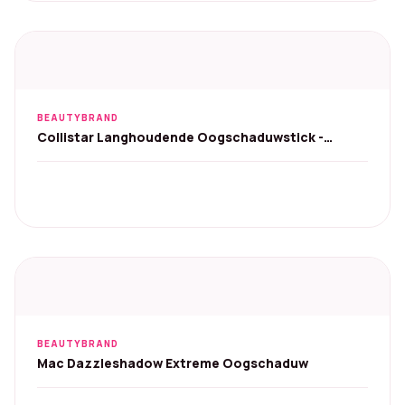
was:
is:
€ 26,00.
€ 23,99.
BEAUTYBRAND
Collistar Langhoudende Oogschaduwstick -
Seashell (4)
BEAUTYBRAND
Mac Dazzleshadow Extreme Oogschaduw