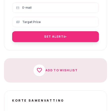
mail
payments
SET ALERT
send
favorite
ADD TO WISHLIST
KORTE SAMENVATTING