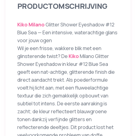
PRODUCTOMSCHRIJVING
Kiko Milano
Glitter Shower Eyeshadow #12
Blue Sea — Een intensive, waterachtige glans
voor jouw ogen
Wil je een frisse, wakkere blik met een
glinsterende twist? De
Kiko
Milano Glitter
Shower Eyeshadow in kleur #12 Blue Sea
geeft een nat-achtige, glitterende finish die
direct aandacht trekt. Als poederformule
voelt hij licht aan, met een fluweelachtige
textuur die zich gemakkelijk opbouwt van
subtiel tot intens. De eerste aanraking is
zacht; de kleur reflecteert blauwgroene
tonen dankzij verfijnde glitters en
reflecterende deeltjes. Dit product lost het
veelvoorkomende probleem van doffe