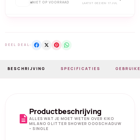
NIET OP VOORRAAD
LAATST GEZIEN: 17 JUL
DEEL DEAL:
BESCHRIJVING
SPECIFICATIES
GEBRUIKE
Productbeschrijving
description
ALLES WAT JE MOET WETEN OVER KIKO
MILANO GLITTER SHOWER OOGSCHADUW
– SINGLE