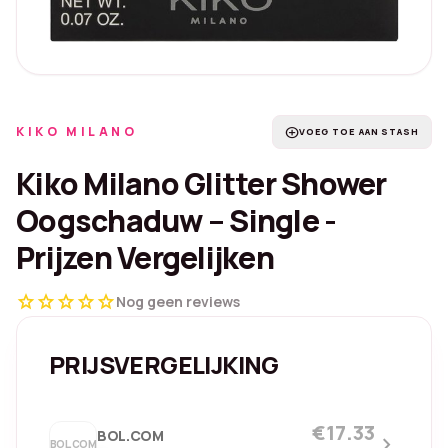
KIKO MILANO
add_circle
VOEG TOE AAN STASH
Kiko Milano Glitter Shower
Oogschaduw – Single -
Prijzen Vergelijken
star
star
star
star
star
Nog geen reviews
PRIJSVERGELIJKING
€17.33
BOL.COM
chevron_right
BOL.COM