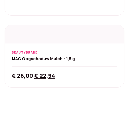
BEAUTYBRAND
MAC Oogschaduw Mulch - 1,5 g
Original
Current
€
26,00
€
22,94
price
price
was:
is:
€ 26,00.
€ 22,94.