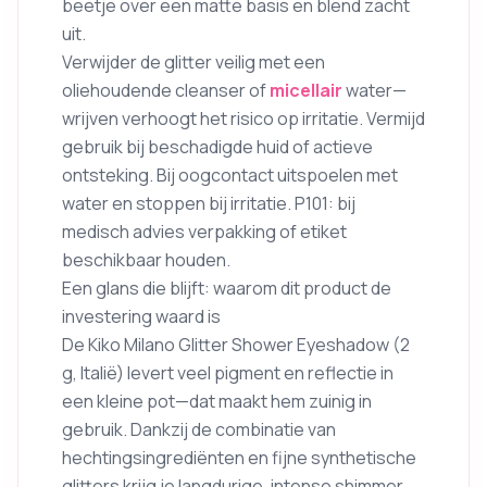
beetje over een matte basis en blend zacht
uit.
Verwijder de glitter veilig met een
oliehoudende cleanser of
micellair
water—
wrijven verhoogt het risico op irritatie. Vermijd
gebruik bij beschadigde huid of actieve
ontsteking. Bij oogcontact uitspoelen met
water en stoppen bij irritatie. P101: bij
medisch advies verpakking of etiket
beschikbaar houden.
Een glans die blijft: waarom dit product de
investering waard is
De Kiko Milano Glitter Shower Eyeshadow (2
g, Italië) levert veel pigment en reflectie in
een kleine pot—dat maakt hem zuinig in
gebruik. Dankzij de combinatie van
hechtingsingrediënten en fijne synthetische
glitters krijg je langdurige, intense shimmer