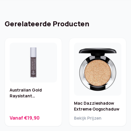
Gerelateerde Producten
Australian Gold
Raysistant
Oogschaduw –
Mac Dazzleshadow
Sparkling Taupe
Extreme Oogschaduw
Vanaf €19,90
Bekijk Prijzen