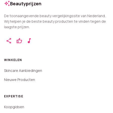
auto_awesome
Beautyprijzen
De toonaangevende beauty vergelijkingssite van Nederland.
Wij helpen je de beste beauty producten te vinden tegen de
laagste prijzen.
share
thumb_up
music_note
WINKELEN
Skincare Aanbiedingen
Nieuwe Producten
EXPERTISE
Koopgidsen