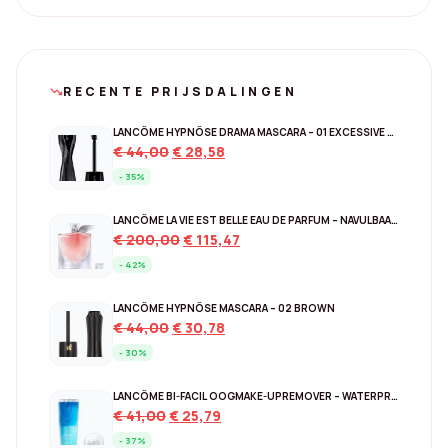
RECENTE PRIJSDALINGEN
trending_down
LANCÔME HYPNÔSE DRAMA MASCARA – 01 EXCESSIVE BLACK
Original
Current
€
44,00
€
28,58
price
price
- 35%
was:
is:
€ 44,00.
€ 28,58.
LANCÔME LA VIE EST BELLE EAU DE PARFUM – NAVULBAAR 150 ML
Original
Current
€
200,00
€
115,47
price
price
- 42%
was:
is:
€ 200,00.
€ 115,47.
LANCÔME HYPNÔSE MASCARA – 02 BROWN
Original
Current
€
44,00
€
30,78
price
price
- 30%
was:
is:
€ 44,00.
€ 30,78.
LANCÔME BI-FACIL OOGMAKE-UPREMOVER – WATERPROOF 125 ML
Original
Current
€
41,00
€
25,79
price
price
- 37%