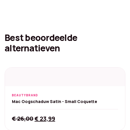
Best beoordeelde
alternatieven
BEAUTYBRAND
Mac Oogschaduw Satin - Small Coquette
Original
Current
€
26,00
€
23,99
price
price