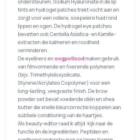
ondersteunen. Sodium Hyaluronate in de lip
tints en hydrogel patches trekt vocht aan en
zorgt voor een vollere, soepelere huid rond
lippen en ogen. De hydrogel eye patches
bevatten ook Centella Asiatica- en Kamille-
extracten die kalmeren en roodheid
verminderen.
De eyeliners en
oogpotlood
maken gebruik
van filmvormende en fixerende polymeren
(bijv. Trimethylsiloxysilicate,
Styrene/Acrylates Copolymer) voor een
long-lasting, veegvaste finish. De brow
powder set bevat voedende oliën en shea
butter die snelle kleurcorrectie koppelen aan
subtiele conditioning van de haartjes.
Als beauty-editor raad ik altijd: kijk naar de
functie én de ingrediënten. Peptiden en
panthenol ondersteunen op lange termijn,