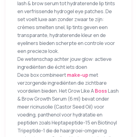
lash & brow serum tot hydraterende lip tints
en verfrissende hydrogel eye patches. De
set voelt luxe aan zonder zwaar te zijn:
crèmes smelten snel, lip tints geven een
transparante, hydraterende kleur en de
eyeliners bieden scherpte en controle voor
een precieze look.
De wetenschap achter jouw glow: actieve
ingrediënten die écht iets doen
Deze box combineert
make-up
met
verzorgende ingrediënten die zichtbare
voordelen bieden. Het Grow Like A
Boss
Lash
& Brow Growth Serum (6 ml) bevat onder
meer ricinusolie (Castor Seed Oil) voor
voeding, panthenol voor hydratatie en
peptiden zoals Heptapeptide-15 en Biotinoyl
Tripeptide-1 die de haargroei-omgeving