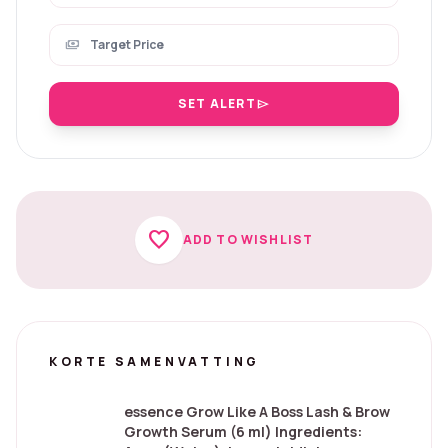
payments
SET ALERT
send
favorite
ADD TO WISHLIST
KORTE SAMENVATTING
essence Grow Like A Boss Lash & Brow
Growth Serum (6 ml) Ingredients: