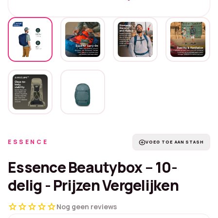
ESSENCE
add_circle
VOEG TOE AAN STASH
Essence Beautybox – 10-
delig - Prijzen Vergelijken
star
star
star
star
star
Nog geen reviews