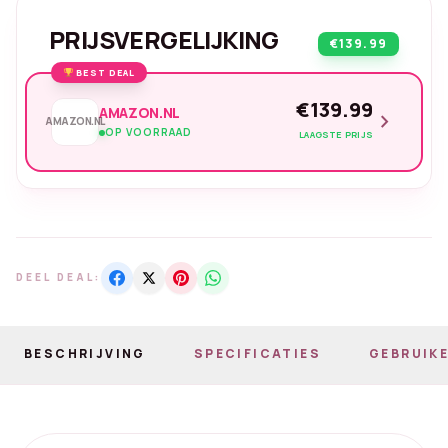
PRIJSVERGELIJKING
€139.99
BEST DEAL
€139.99
AMAZON.NL
chevron_right
AMAZON.NL
OP VOORRAAD
LAAGSTE PRIJS
DEEL DEAL:
BESCHRIJVING
SPECIFICATIES
GEBRUIKE