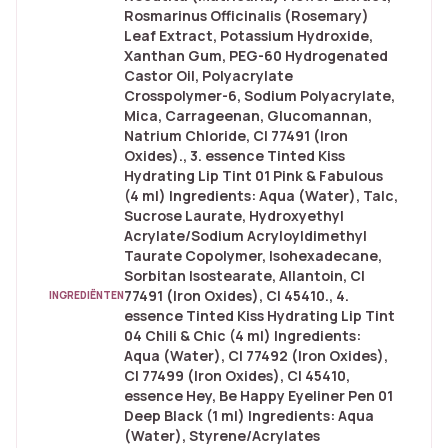
Rosmarinus Officinalis (Rosemary)
Leaf Extract, Potassium Hydroxide,
Xanthan Gum, PEG-60 Hydrogenated
Castor Oil, Polyacrylate
Crosspolymer-6, Sodium Polyacrylate,
Mica, Carrageenan, Glucomannan,
Natrium Chloride, CI 77491 (Iron
Oxides)., 3. essence Tinted Kiss
Hydrating Lip Tint 01 Pink & Fabulous
(4 ml) Ingredients: Aqua (Water), Talc,
Sucrose Laurate, Hydroxyethyl
Acrylate/Sodium Acryloyldimethyl
Taurate Copolymer, Isohexadecane,
Sorbitan Isostearate, Allantoin, CI
77491 (Iron Oxides), CI 45410., 4.
INGREDIËNTEN
essence Tinted Kiss Hydrating Lip Tint
04 Chili & Chic (4 ml) Ingredients:
Aqua (Water), CI 77492 (Iron Oxides),
CI 77499 (Iron Oxides), CI 45410,
essence Hey, Be Happy Eyeliner Pen 01
Deep Black (1 ml) Ingredients: Aqua
(Water), Styrene/Acrylates