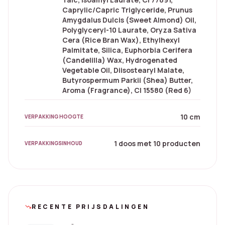
Caprylic/Capric Triglyceride, Prunus
Amygdalus Dulcis (Sweet Almond) Oil,
Polyglyceryl-10 Laurate, Oryza Sativa
Cera (Rice Bran Wax), Ethylhexyl
Palmitate, Silica, Euphorbia Cerifera
(Candelilla) Wax, Hydrogenated
Vegetable Oil, Diisostearyl Malate,
Butyrospermum Parkii (Shea) Butter,
Aroma (Fragrance), CI 15580 (Red 6)
10 cm
VERPAKKING HOOGTE
1 doos met 10 producten
VERPAKKINGSINHOUD
RECENTE PRIJSDALINGEN
trending_down