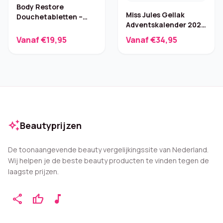
Body Restore
Miss Jules Gellak
Douchetabletten –
Adventskalender 2025
Reset Mix (6 st.)
– BIAB
Vanaf €19,95
Vanaf €34,95
auto_awesome
Beautyprijzen
De toonaangevende beauty vergelijkingssite van Nederland.
Wij helpen je de beste beauty producten te vinden tegen de
laagste prijzen.
share
thumb_up
music_note