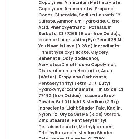
Copolymer, Ammonium Methacrylate
Copolymer, Aminomethyl Propanol,
Cocos-Glucoside, Sodium Laureth-12
Sulfate, Ammonium Hydroxide, Citric
Acid, Phenoxyethanol, Potassium
Sorbate, CI 77266 (Black Iron Oxide).,
essence Long-Lasting Eye Pencil 38 All
You Need Is Lava (0.28 g) Ingredients:
Trimethylsiloxysilicate, Glyceryl
Behenate, Octyldodecanol,
Acrylates/Dimethicone Copolymer,
Disteardimonium Hectorite, Aqua
(Water), Propylene Carbonate,
Pentaerythrityl Tetra-Di-t-Butyl
Hydroxyhydrocinnamate, Tin Oxide, CI
77492 (Iron Oxides)., essence Brow
Powder Set 01 Light & Medium (2.3 g)
Ingredients: Light Shade: Talc, Kaolin,
Nylon-12, Oryza Sativa (Rice) Starch,
Zinc Stearate, Pentaerythrityl
Tetraisostearate, Methylparaben,
Triethylhexanoin, Medium Shade:
Talc, Isoamyl Laurate, CI 77891,