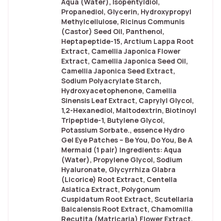
Aqua (Water), Isopentyldiol,
Propanediol, Glycerin, Hydroxypropyl
Methylcellulose, Ricinus Communis
(Castor) Seed Oil, Panthenol,
Heptapeptide-15, Arctium Lappa Root
Extract, Camellia Japonica Flower
Extract, Camellia Japonica Seed Oil,
Camellia Japonica Seed Extract,
Sodium Polyacrylate Starch,
Hydroxyacetophenone, Camellia
Sinensis Leaf Extract, Caprylyl Glycol,
1,2-Hexanediol, Maltodextrin, Biotinoyl
Tripeptide-1, Butylene Glycol,
Potassium Sorbate., essence Hydro
Gel Eye Patches – Be You, Do You, Be A
Mermaid (1 pair) Ingredients: Aqua
(Water), Propylene Glycol, Sodium
Hyaluronate, Glycyrrhiza Glabra
(Licorice) Root Extract, Centella
Asiatica Extract, Polygonum
Cuspidatum Root Extract, Scutellaria
Baicalensis Root Extract, Chamomilla
Recutita (Matricaria) Flower Extract,