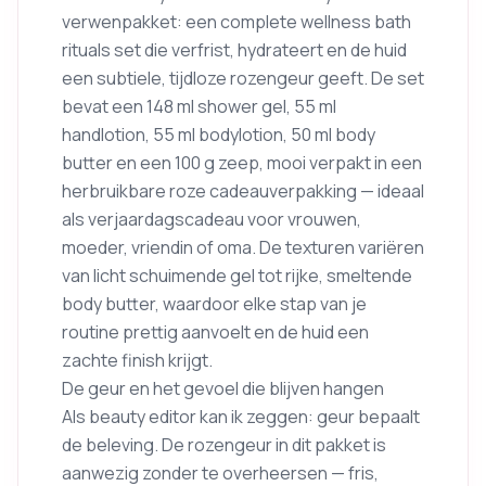
verwenpakket: een complete wellness bath
rituals set die verfrist, hydrateert en de huid
een subtiele, tijdloze rozengeur geeft. De set
bevat een 148 ml shower gel, 55 ml
handlotion, 55 ml bodylotion, 50 ml body
butter en een 100 g zeep, mooi verpakt in een
herbruikbare roze cadeauverpakking — ideaal
als verjaardagscadeau voor vrouwen,
moeder, vriendin of oma. De texturen variëren
van licht schuimende gel tot rijke, smeltende
body butter, waardoor elke stap van je
routine prettig aanvoelt en de huid een
zachte finish krijgt.
De geur en het gevoel die blijven hangen
Als beauty editor kan ik zeggen: geur bepaalt
de beleving. De rozengeur in dit pakket is
aanwezig zonder te overheersen — fris,