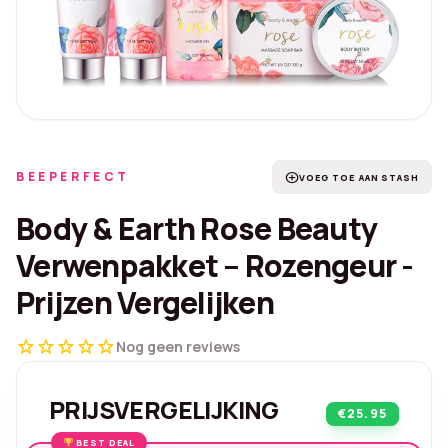
BEEPERFECT
add_circle
VOEG TOE AAN STASH
Body & Earth Rose Beauty
Verwenpakket – Rozengeur -
Prijzen Vergelijken
star
star
star
star
star
Nog geen reviews
PRIJSVERGELIJKING
€25.95
BEST DEAL