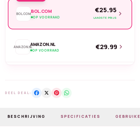
€25.95
BOL.COM
chevron_right
BOL.COM
OP VOORRAAD
LAAGSTE PRIJS
AMAZON.NL
€29.99
chevron_right
AMAZON.NL
OP VOORRAAD
DEEL DEAL:
BESCHRIJVING
SPECIFICATIES
GEBRUIKE