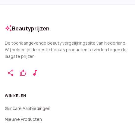
auto_awesome
Beautyprijzen
De toonaangevende beauty vergelijkingssite van Nederland.
Wij helpen je de beste beauty producten te vinden tegen de
laagste prijzen.
share
thumb_up
music_note
WINKELEN
Skincare Aanbiedingen
Nieuwe Producten