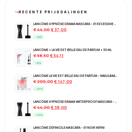
RECENTE PRIJSDALINGEN
trending_down
LANCÔME HYPNÔSE DRAMA MASCARA – 01 EXCESSIVE BLACK
Original
Current
€
44,00
€
37,00
price
price
- 16%
was:
is:
€ 44,00.
€ 37,00.
LANCÔME + LA VIE EST BELLE EAU DE PARFUM + 30 ML
Original
Current
€
58,50
€
54,11
price
price
- 8%
was:
is:
€ 58,50.
€ 54,11.
LANCÔME LA VIE EST BELLE EAU DE PARFUM – NAVULBAAR 150 ML
Original
Current
€
200,00
€
147,00
price
price
- 27%
was:
is:
€ 200,00.
€ 147,00.
LANCÔME HYPNÔSE DRAMA WATERPROOF MASCARA – EXCESSIVE BLACK
Original
Current
€
44,00
€
38,00
price
price
- 14%
was:
is:
€ 44,00.
€ 38,00.
LANCÔME DÉFINICILS MASCARA – 01 NOIR INFINI