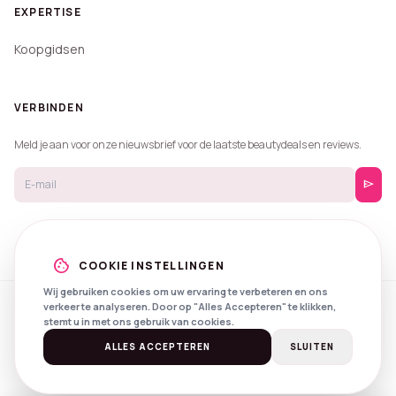
EXPERTISE
Koopgidsen
VERBINDEN
Meld je aan voor onze nieuwsbrief voor de laatste beautydeals en reviews.
send
cookie
COOKIE INSTELLINGEN
Wij gebruiken cookies om uw ervaring te verbeteren en ons
verkeer te analyseren. Door op "Alles Accepteren" te klikken,
© 2026 Beautyprijzen.
stemt u in met ons gebruik van cookies.
Created with
by
NXS Digital
Spotlights
Privacy
Voorwaarden
ALLES ACCEPTEREN
SLUITEN