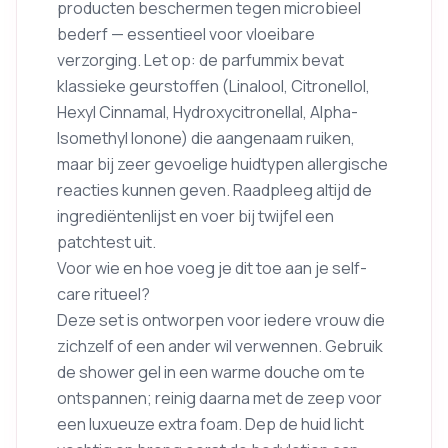
producten beschermen tegen microbieel
bederf — essentieel voor vloeibare
verzorging. Let op: de parfummix bevat
klassieke geurstoffen (Linalool, Citronellol,
Hexyl Cinnamal, Hydroxycitronellal, Alpha-
Isomethyl Ionone) die aangenaam ruiken,
maar bij zeer gevoelige huidtypen allergische
reacties kunnen geven. Raadpleeg altijd de
ingrediëntenlijst en voer bij twijfel een
patchtest uit.
Voor wie en hoe voeg je dit toe aan je self-
care ritueel?
Deze set is ontworpen voor iedere vrouw die
zichzelf of een ander wil verwennen. Gebruik
de shower gel in een warme douche om te
ontspannen; reinig daarna met de zeep voor
een luxueuze extra foam. Dep de huid licht