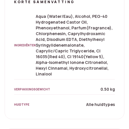
KORTE SAMENVATTING
Aqua (Water/Eau), Alcohol, PEG-40
Hydrogenated Castor Oil,
Phenoxyethanol, Parfum(Fragrance),
Chlorphenesin, Caprylhydroxamic
Acid, Disodium EDTA, Diethylhexyl
Syringylidenemalonate,
INGREDIËNTEN
Caprylic/Capric Triglyceride, CI
16035(Red 40), CI 19140(Yellow 5),
Alpha-Isomethyl Ionone Citronellol,
Hexyl Cinnamal, Hydroxycitronellal,
Linalool
0.50 kg
VERPAKKINGSGEWICHT
Alle huidtypes
HUIDTYPE