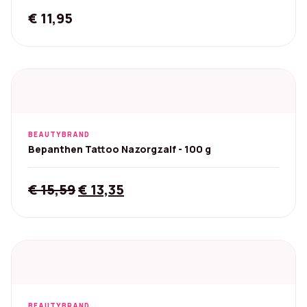
€
11,95
BEAUTYBRAND
Bepanthen Tattoo Nazorgzalf - 100 g
Original
Current
€
15,59
€
13,35
price
price
was:
is:
€ 15,59.
€ 13,35.
BEAUTYBRAND