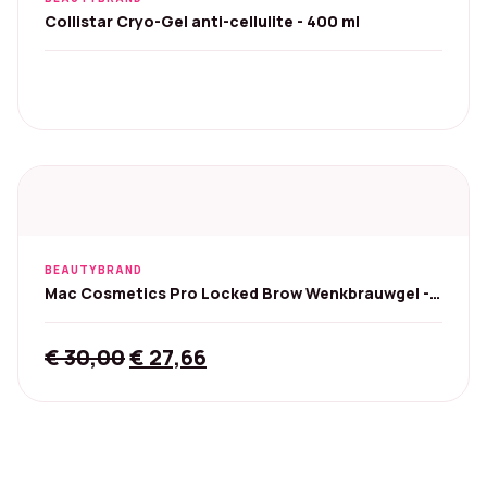
Collistar Cryo-Gel anti-cellulite - 400 ml
BEAUTYBRAND
Mac Cosmetics Pro Locked Brow Wenkbrauwgel -
Transparant
Original
Current
€
30,00
€
27,66
price
price
was:
is:
€ 30,00.
€ 27,66.