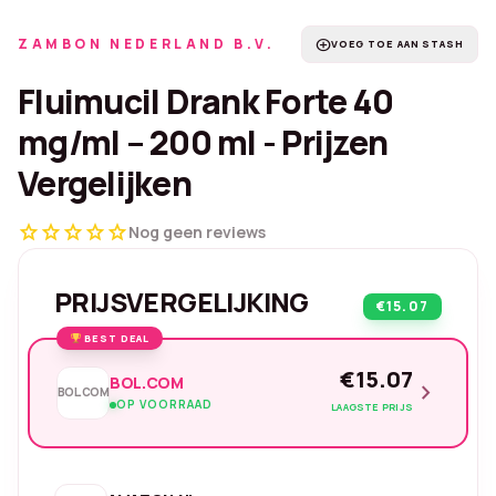
ZAMBON NEDERLAND B.V.
add_circle
VOEG TOE AAN STASH
Fluimucil Drank Forte 40
mg/ml – 200 ml - Prijzen
Vergelijken
star
star
star
star
star
Nog geen reviews
PRIJSVERGELIJKING
€15.07
BEST DEAL
€15.07
BOL.COM
chevron_right
BOL.COM
OP VOORRAAD
LAAGSTE PRIJS