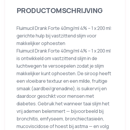
PRODUCTOMSCHRIJVING
Fluimucil Drank Forte 40mg/ml 4% – 1 x 200 ml:
gerichte hulp bij vastzittend slijm voor
makkelijker ophoesten
Fluimucil Drank Forte 40mg/ml 4% – 1 x 200 ml
is ontwikkeld om vastzittend slijm in de
luchtwegen te versoepelen zodat je slijm
makkelijker kunt ophoesten. De siroop heeft
een vloeibare textuur en een milde, fruitige
smaak (aardbei/grenadine), is suikervrij en
daardoor geschikt voor mensen met
diabetes. Gebruik het wanneer taai slijm het
vrij ademen belemmert — bijvoorbeeld bij
bronchitis, emfyseem, bronchiectasieën,
mucoviscidose of hoest bij astma — en volg