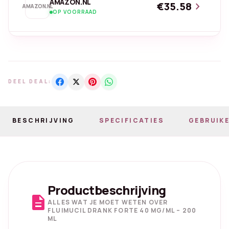
AMAZON.NL
€35.58
chevron_right
AMAZON.NL
OP VOORRAAD
DEEL DEAL:
BESCHRIJVING
SPECIFICATIES
GEBRUIKE
Productbeschrijving
description
ALLES WAT JE MOET WETEN OVER
FLUIMUCIL DRANK FORTE 40 MG/ML – 200
ML