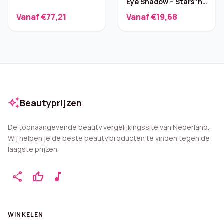
Eye Shadow – Stars ‘n’
Rockets
Vanaf €77,21
Vanaf €19,68
auto_awesome
Beautyprijzen
De toonaangevende beauty vergelijkingssite van Nederland.
Wij helpen je de beste beauty producten te vinden tegen de
laagste prijzen.
share
thumb_up
music_note
WINKELEN