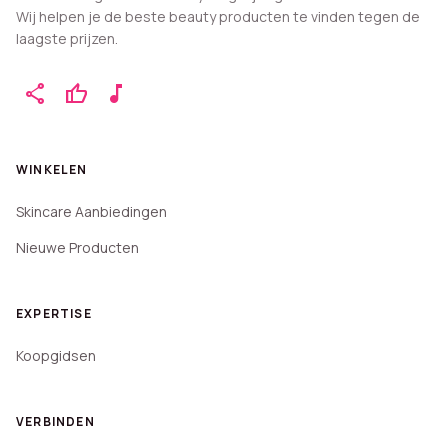
Wij helpen je de beste beauty producten te vinden tegen de
laagste prijzen.
share
thumb_up
music_note
WINKELEN
Skincare Aanbiedingen
Nieuwe Producten
EXPERTISE
Koopgidsen
VERBINDEN