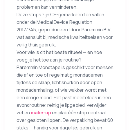
problemen kan verminderen.
Deze strips zijn CE-gemarkeerd en vallen
onder de Medical Device Regulation
2017/745; geproduceerd door Paremmin B.V.,
wat aansluit bij medische kwaliteitseisen voor
veilig thuisgebruik.
Voor wie is dit het beste ritueel — en hoe
voeg je het toe aan je routine?
Paremmin Mondtape is geschikt voor mensen
die af en toe of regelmatig mondademen
tijdens de slaap, licht snurken door open
mondademhaling, of wie wakker wordt met
een droge mond. Het past moeiteloos in een
avondroutine: reinig je lipgebied, verwijder
vet en
make-up
en plak één strip centraal
over gesloten lippen. De verpakking bevat 60
stuks — handig voor dagelijks gebruik en