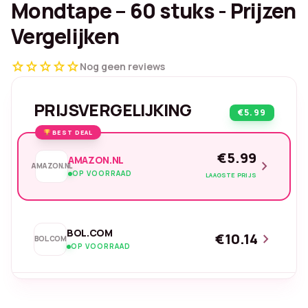
Mondtape – 60 stuks - Prijzen
Vergelijken
star
star
star
star
star
Nog geen reviews
PRIJSVERGELIJKING
€5.99
BEST DEAL
€5.99
AMAZON.NL
chevron_right
AMAZON.NL
OP VOORRAAD
LAAGSTE PRIJS
BOL.COM
€10.14
chevron_right
BOL.COM
OP VOORRAAD