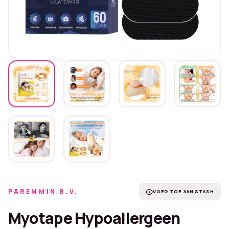
PAREMMIN B.V.
add_circle
VOEG TOE AAN STASH
Myotape Hypoallergeen