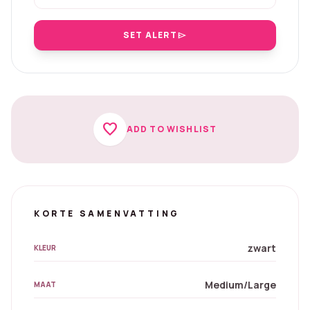
SET ALERT
send
favorite
ADD TO WISHLIST
KORTE SAMENVATTING
zwart
KLEUR
Medium/Large
MAAT