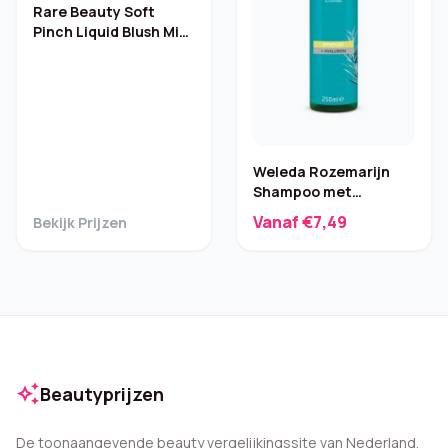
Rare Beauty Soft
Pinch Liquid Blush Mini
– Happy (3,2 ml)
Weleda Rozemarijn
Shampoo met
hyaluronzuur – 250 ml
Vanaf €7,49
Bekijk Prijzen
auto_awesome
Beautyprijzen
De toonaangevende beauty vergelijkingssite van Nederland.