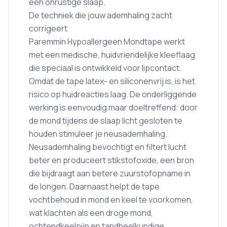
een onrustige slaap.
De techniek die jouw ademhaling zacht
corrigeert
Paremmin Hypoallergeen Mondtape werkt
met een medische, huidvriendelijke kleeflaag
die speciaal is ontwikkeld voor lipcontact.
Omdat de tape latex- en siliconenvrij is, is het
risico op huidreacties laag. De onderliggende
werking is eenvoudig maar doeltreffend: door
de mond tijdens de slaap licht gesloten te
houden stimuleer je neusademhaling.
Neusademhaling bevochtigt en filtert lucht
beter en produceert stikstofoxide, een bron
die bijdraagt aan betere zuurstofopname in
de longen. Daarnaast helpt de tape
vochtbehoud in mond en keel te voorkomen,
wat klachten als een droge mond,
ochtendkeelpijn en tandheelkundige