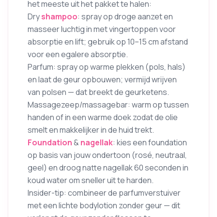
het meeste uit het pakket te halen:
Dry
shampoo
: spray op droge aanzet en
masseer luchtig in met vingertoppen voor
absorptie en lift; gebruik op 10–15 cm afstand
voor een egalere absorptie.
Parfum: spray op warme plekken (pols, hals)
en laat de geur opbouwen; vermijd wrijven
van polsen — dat breekt de geurketens.
Massagezeep/massagebar: warm op tussen
handen of in een warme doek zodat de olie
smelt en makkelijker in de huid trekt.
Foundation
&
nagellak
: kies een foundation
op basis van jouw ondertoon (rosé, neutraal,
geel) en droog natte nagellak 60 seconden in
koud water om sneller uit te harden.
Insider-tip: combineer de parfumverstuiver
met een lichte bodylotion zonder geur — dit