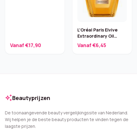
L’Oréal Paris Elvive
Extraordinary Oil
Haarolie 100 ml
Vanaf €17,90
Vanaf €6,45
auto_awesome
Beautyprijzen
De toonaangevende beauty vergelijkingssite van Nederland.
Wij helpen je de beste beauty producten te vinden tegen de
laagste prijzen.