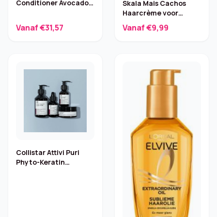
Conditioner Avocado
Skala Mais Cachos
& Shea – 6×250 ml
Haarcrème voor
krullend haar – 1000 ml
Vanaf €31,57
Vanaf €9,99
Collistar Attivi Puri
Phyto-Keratin
Haarmasker – 200 ml