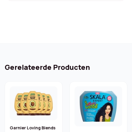
was:
is:
€ 39,49.
€ 17,49.
Gerelateerde Producten
Garnier Loving Blends