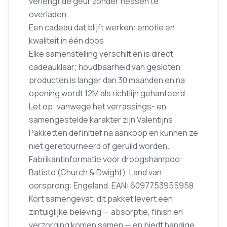
verlengt de geur zonder flessen te
overladen.
Een cadeau dat blijft werken: emotie én
kwaliteit in één doos
Elke samenstelling verschilt en is direct
cadeauklaar; houdbaarheid van gesloten
producten is langer dan 30 maanden en na
opening wordt 12M als richtlijn gehanteerd.
Let op: vanwege het verrassings- en
samengestelde karakter zijn Valentijns
Pakketten definitief na aankoop en kunnen ze
niet geretourneerd of geruild worden.
Fabrikantinformatie voor droogshampoo:
Batiste (Church & Dwight). Land van
oorsprong: Engeland. EAN: 6097753955958.
Kort samengevat: dit pakket levert een
zintuiglijke beleving — absorptie, finish en
verzorging komen samen — en biedt handige,