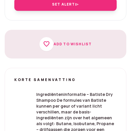
SET ALERT
send
favorite
ADD TO WISHLIST
KORTE SAMENVATTING
Ingrediënteninformatie – Batiste Dry
Shampoo De formules van Batiste
kunnen per geur of variant licht
verschillen, maar de basis-
ingrediënten zijn over het algemeen
als volgt: Butane, Isobutane, Propane
– drijfgassen die zorgen voor een