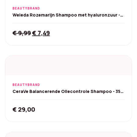
BEAUTYBRAND
Weleda Rozemarijn Shampoo met hyaluronzuur -
250 ml
Original
Current
€
9,99
€
7,49
price
price
was:
is:
€ 9,99.
€ 7,49.
BEAUTYBRAND
CeraVe Balancerende Oliecontrole Shampoo - 355
ml
€
29,00