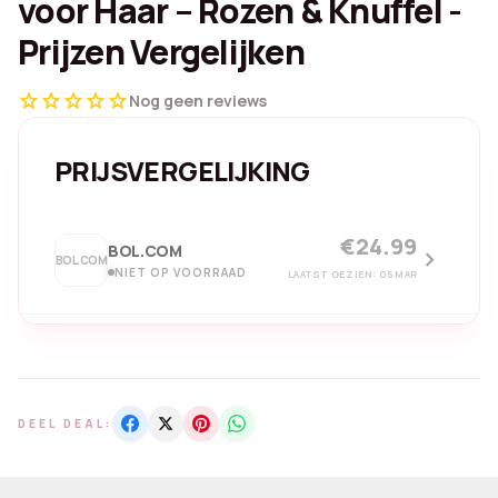
voor Haar – Rozen & Knuffel -
Prijzen Vergelijken
star
star
star
star
star
Nog geen reviews
PRIJSVERGELIJKING
€24.99
BOL.COM
chevron_right
BOL.COM
NIET OP VOORRAAD
LAATST GEZIEN: 05 MAR
DEEL DEAL: