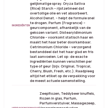
gelijkmatige spray. Oryza Sativa
(Rice) Starch – rijstzetmeel dat
overtollige olie en vet absorbeert.
Alcohol Denat. – helpt de formule snel
te drogen. Parfum (Fragrance) –
INGREDIËNTEN
geurcomponent, afhankelijk van de
gekozen variant. Distearyldimonium
Chloride – voorkomt statisch haar en
maakt het haar beter doorkambaar.
Cetrimonium Chloride – verzorgend
bestanddeel dat het haar glad en fris
laat aanvoelen. Let op: de exacte
ingrediënten kunnen verschillen per
type of geur (bijv. Original, Tropical,
Cherry, Blush, Fresh, etc.). Raadpleeg
altijd het etiket op de verpakking voor
de meest actuele samenstelling.
ZeepRozen, Teddybeer knuffels,
Rozen in glas, Parfum,
Parfumverstuiver, Massagezeep,
Verzorgingsproducten,
VERPAKKINGSINHOUD