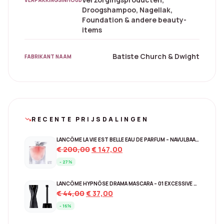
Droogshampoo, Nagellak,
Foundation & andere beauty-
items
Batiste Church & Dwight
FABRIKANT NAAM
RECENTE PRIJSDALINGEN
trending_down
LANCÔME LA VIE EST BELLE EAU DE PARFUM – NAVULBAAR 150 ML
Original
Current
€
200,00
€
147,00
price
price
- 27%
was:
is:
€ 200,00.
€ 147,00.
LANCÔME HYPNÔSE DRAMA MASCARA – 01 EXCESSIVE BLACK
Original
Current
€
44,00
€
37,00
price
price
- 16%
was:
is:
€ 44,00.
€ 37,00.