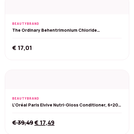
BEAUTYBRAND
The Ordinary Behentrimonium Chloride
Conditioner - 2%
€
17,01
BEAUTYBRAND
L'Oréal Paris Elvive Nutri-Gloss Conditioner, 6×200
ml
Original
Current
€
39,49
€
17,49
price
price