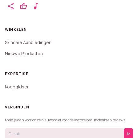
share
thumb_up
music_note
WINKELEN
Skincare Aanbiedingen
Nieuwe Producten
EXPERTISE
Koopgidsen
VERBINDEN
Meld je aan voor onze nieuwsbrief voor de laatste beautydeals en reviews.
send