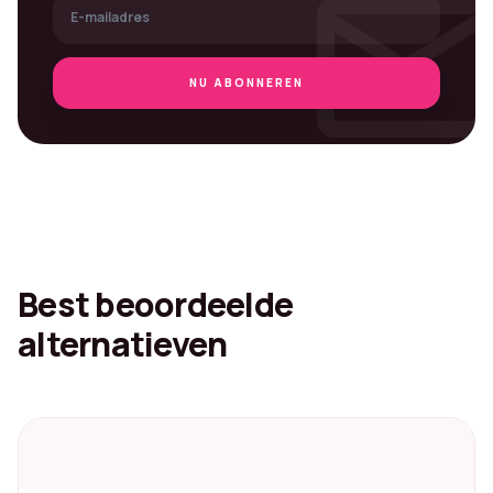
mai
NU ABONNEREN
Best beoordeelde
alternatieven