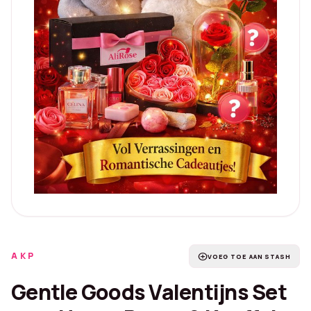
AKP
add_circle
VOEG TOE AAN STASH
Gentle Goods Valentijns Set