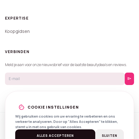
EXPERTISE
Koopgidsen
VERBINDEN
Meld je aan voor onze nieuwsbrief voor de laatste beautydeals en reviews.
send
cookie
COOKIE INSTELLINGEN
Wij gebruiken cookies om uw ervaring te verbeteren en ons
verkeer te analyseren. Door op "Alles Accepteren" te klikken,
© 2026 Beautyprijzen.
stemt u in met ons gebruik van cookies.
Created with
by
NXS Digital
Spotlights
Privacy
Voorwaarden
ALLES ACCEPTEREN
SLUITEN