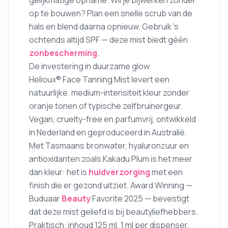
gelijkmatige opname. Wil je bijwerken zonder
op te bouwen? Plan een snelle scrub van de
hals en blend daarna opnieuw. Gebruik ’s
ochtends altijd SPF — deze mist biedt géén
zonbescherming
.
De investering in duurzame glow
Helioux® Face Tanning Mist levert een
natuurlijke, medium-intensiteit kleur zonder
oranje tonen of typische zelfbruinergeur.
Vegan, cruelty-free en parfumvrij, ontwikkeld
in Nederland en geproduceerd in Australië.
Met Tasmaans bronwater, hyaluronzuur en
antioxidanten zoals Kakadu Plum is het meer
dan kleur: het is
huidverzorging
met een
finish die er gezond uitziet. Award Winning —
Buduaar
Beauty
Favorite 2025 — bevestigt
dat deze mist geliefd is bij beautyliefhebbers.
Praktisch: inhoud 125 ml, 1 ml per dispenser,