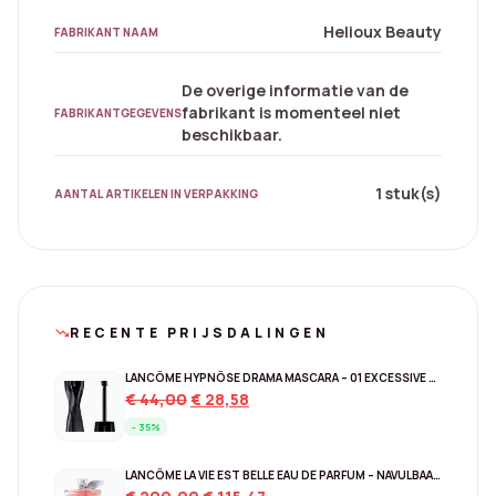
Helioux Beauty
FABRIKANT NAAM
De overige informatie van de
fabrikant is momenteel niet
FABRIKANTGEGEVENS
beschikbaar.
1 stuk(s)
AANTAL ARTIKELEN IN VERPAKKING
RECENTE PRIJSDALINGEN
trending_down
LANCÔME HYPNÔSE DRAMA MASCARA – 01 EXCESSIVE BLACK
Original
Current
€
44,00
€
28,58
price
price
- 35%
was:
is:
€ 44,00.
€ 28,58.
LANCÔME LA VIE EST BELLE EAU DE PARFUM – NAVULBAAR 150 ML
Original
Current