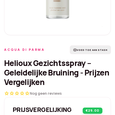
ACQUA DI PARMA
add_circle
VOEG TOE AAN STASH
Helioux Gezichtsspray –
Geleidelijke Bruining - Prijzen
Vergelijken
star
star
star
star
star
Nog geen reviews
PRIJSVERGELIJKING
€29.00