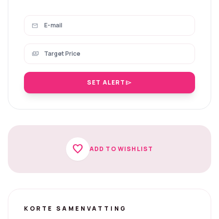
mail
payments
SET ALERT
send
favorite
ADD TO WISHLIST
KORTE SAMENVATTING