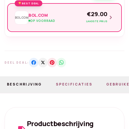
BEST DEAL
€29.00
BOL.COM
chevron_right
BOL.COM
OP VOORRAAD
LAAGSTE PRIJS
DEEL DEAL:
BESCHRIJVING
SPECIFICATIES
GEBRUIKE
Productbeschrijving