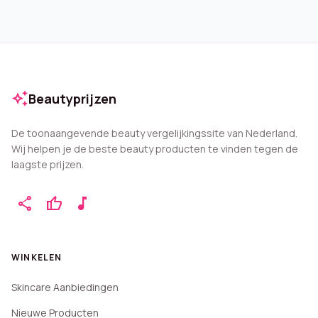
auto_awesome
Beautyprijzen
De toonaangevende beauty vergelijkingssite van Nederland.
Wij helpen je de beste beauty producten te vinden tegen de
laagste prijzen.
share
thumb_up
music_note
WINKELEN
Skincare Aanbiedingen
Nieuwe Producten