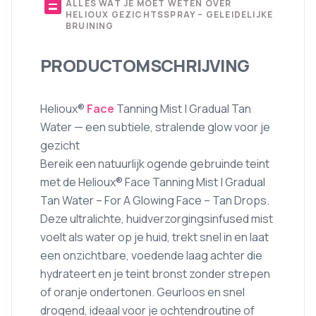
description
ALLES WAT JE MOET WETEN OVER
HELIOUX GEZICHTSSPRAY – GELEIDELIJKE
BRUINING
PRODUCTOMSCHRIJVING
Helioux®
Face
Tanning Mist | Gradual Tan
Water — een subtiele, stralende glow voor je
gezicht
Bereik een natuurlijk ogende gebruinde teint
met de Helioux® Face Tanning Mist | Gradual
Tan Water – For A Glowing Face – Tan Drops.
Deze ultralichte, huidverzorgingsinfused mist
voelt als water op je huid, trekt snel in en laat
een onzichtbare, voedende laag achter die
hydrateert en je teint bronst zonder strepen
of oranje ondertonen. Geurloos en snel
drogend, ideaal voor je ochtendroutine of